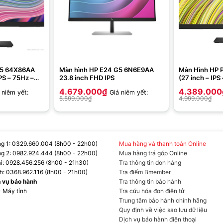
G5 64X86AA
Màn hình HP E24 G5 6N6E9AA
Màn Hình HP
IPS – 75Hz –
23.8 inch FHD IPS
(27 inch – IPS
5ms)
4.679.000
₫
4.389.000
 niêm yết:
Giá niêm yết:
5.599.000
₫
4.999.000
₫
g 1: 0329.660.004 (8h00 - 22h00)
Mua hàng và thanh toán Online
g 2: 0982.924.444 (8h00 - 22h00)
Mua hàng trả góp Online
ại: 0928.456.256 (8h00 - 21h30)
Tra thông tin đơn hàng
h: 0368.962.116 (8h00 - 21h00)
Tra điểm Bmember
h vụ bảo hành
Tra thông tin bảo hành
- Máy tính
Tra cứu hóa đơn điện tử
Trung tâm bảo hành chính hãng
Quy định về việc sao lưu dữ liệu
Dịch vụ bảo hành điện thoại