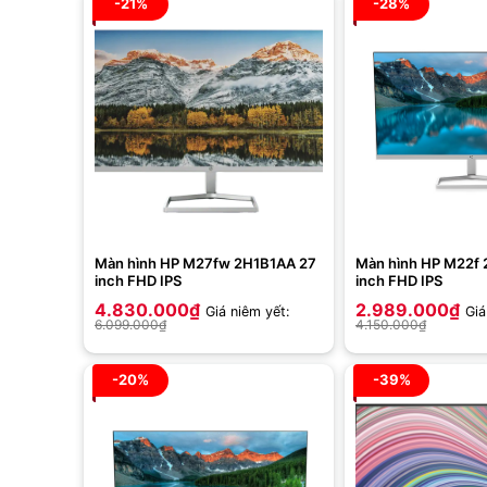
-21%
-28%
Màn hình HP M27fw 2H1B1AA 27
Màn hình HP M22f 
inch FHD IPS
inch FHD IPS
4.830.000
₫
2.989.000
₫
Giá niêm yết:
Giá
6.099.000
₫
4.150.000
₫
-20%
-39%