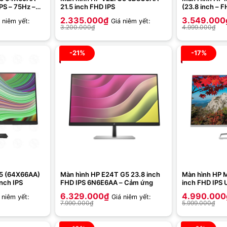
IPS – 75Hz –
21.5 inch FHD IPS
(23.8 inch – F
5ms – FreeSyn
2.335.000
₫
3.549.000
 niêm yết:
Giá niêm yết:
3.200.000
₫
4.999.000
₫
-21%
-17%
G5 (64X66AA)
Màn hình HP E24T G5 23.8 inch
Màn hình HP 
nch IPS
FHD IPS 6N6E6AA – Cảm ứng
inch FHD IPS
6.329.000
₫
4.990.000
 niêm yết:
Giá niêm yết:
7.990.000
₫
5.999.000
₫