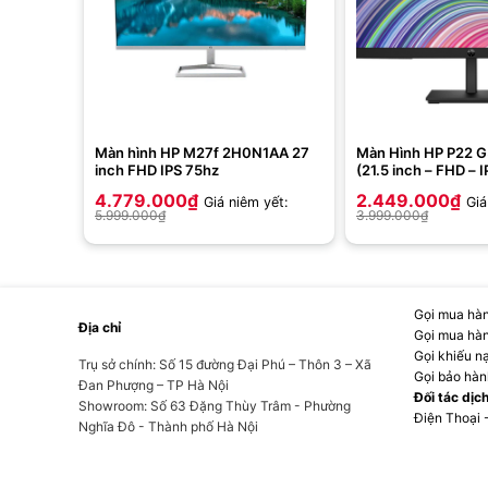
Màn hình HP M27f 2H0N1AA 27
Màn Hình HP P22 
inch FHD IPS 75hz
(21.5 inch – FHD – 
5ms)
4.779.000
₫
2.449.000
₫
Giá niêm yết:
Giá
5.999.000
₫
3.999.000
₫
Gọi mua hàn
Địa chỉ
Gọi mua hàn
Gọi khiếu n
Trụ sở chính: Số 15 đường Đại Phú – Thôn 3 – Xã
Gọi bảo hàn
Đan Phượng – TP Hà Nội
Đối tác dịc
Showroom: Số 63 Đặng Thùy Trâm - Phường
Điện Thoại 
Nghĩa Đô - Thành phố Hà Nội