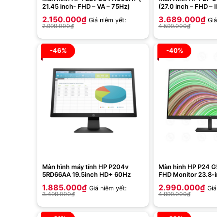
21.45 inch- FHD – VA – 75Hz)
(27.0 inch – FHD – 
5ms)
2.150.000
₫
3.689.000
₫
Giá niêm yết:
Giá
2.999.000
₫
4.599.000
₫
-46%
-40%
Màn hình máy tính HP P204v
Màn hình HP P24 
5RD66AA 19.5inch HD+ 60Hz
FHD Monitor 23.8-i
1.885.000
₫
2.990.000
₫
Giá niêm yết:
Giá
3.499.000
₫
4.999.000
₫