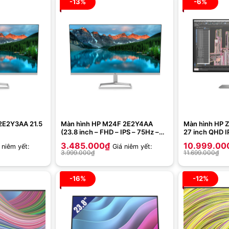
-13%
-6%
2E2Y3AA 21.5
Màn hình HP M24F 2E2Y4AA
Màn hình HP 
(23.8 inch – FHD – IPS – 75Hz –
27 inch QHD I
5ms – FreeSync – Eyesafe )
3.485.000
₫
10.999.00
 niêm yết:
Giá niêm yết:
3.999.000
₫
11.699.000
₫
-16%
-12%