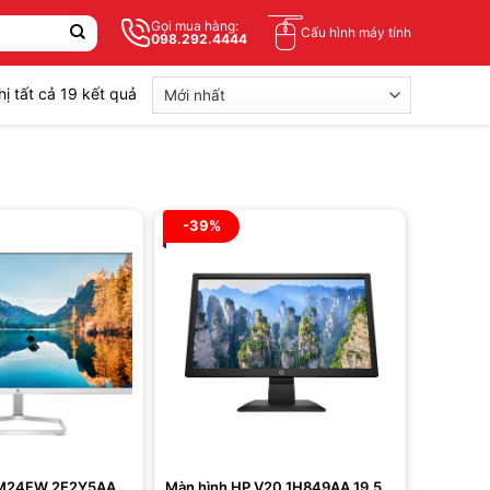
Gọi mua hàng:
Cấu hình máy tính
098.292.4444
Được
hị tất cả 19 kết quả
sắp
xếp
theo
mới
nhất
-39%
 M24FW 2E2Y5AA
Màn hình HP V20 1H849AA 19.5