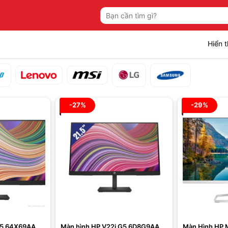
Tìm
kiếm:
Hiển t
-27%
-29%
G5 64X69AA
Màn hình HP V22i G5 6D8G9AA
Màn Hình HP