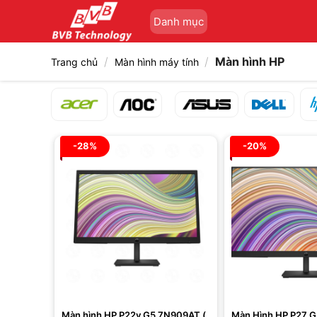
Bỏ
Danh mục
qua
nội
dung
/
/
Màn hình HP
Trang chủ
Màn hình máy tính
-28%
-20%
Màn hình HP P22v G5 7N909AT (
Màn Hình HP P27 