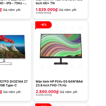
HD – IPS – 75Hz –
inch HD+ TN
c – Eyesafe )
₫
1.829.000
₫
Giá niêm yết:
Giá niêm yết:
2.999.000
₫
-6%
M27FD 2H3Z1AA 27
Màn hình HP P24v G5 64W18AA
 USB Type-C
23.8 inch FHD-75 Hz
₫
2.890.000
₫
Giá niêm yết:
Giá niêm yết:
3.090.000
₫