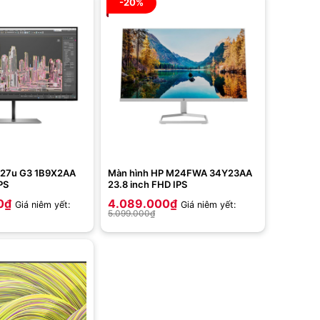
-20%
Z27u G3 1B9X2AA
Màn hình HP M24FWA 34Y23AA
PS
23.8 inch FHD IPS
0
₫
4.089.000
₫
Giá niêm yết:
Giá niêm yết:
5.099.000
₫