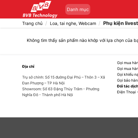
Bỏ
Danh mục
qua
nội
/
/
Phụ kiện lives
Trang chủ
Loa, tai nghe, Webcam
dung
Không tìm thấy sản phẩm nào khớp với lựa chọn của b
Gọi mua hàn
Địa chỉ
Gọi mua hàn
Gọi khiếu n
Trụ sở chính: Số 15 đường Đại Phú – Thôn 3 – Xã
Gọi bảo hàn
Đan Phượng – TP Hà Nội
Đối tác dịc
Showroom: Số 63 Đặng Thùy Trâm - Phường
Điện Thoại 
Nghĩa Đô - Thành phố Hà Nội