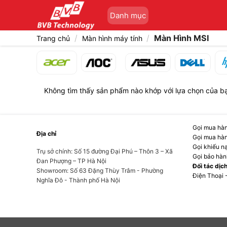
Bỏ
Danh mục
qua
nội
/
/
Màn Hình MSI
Trang chủ
Màn hình máy tính
dung
Không tìm thấy sản phẩm nào khớp với lựa chọn của b
Gọi mua hàn
Địa chỉ
Gọi mua hàn
Gọi khiếu n
Trụ sở chính: Số 15 đường Đại Phú – Thôn 3 – Xã
Gọi bảo hàn
Đan Phượng – TP Hà Nội
Đối tác dịc
Showroom: Số 63 Đặng Thùy Trâm - Phường
Điện Thoại 
Nghĩa Đô - Thành phố Hà Nội