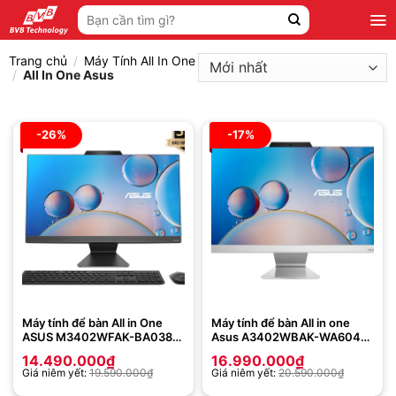
Bỏ
Tìm
qua
kiếm:
nội
Trang chủ
/
Máy Tính All In One
dung
/
All In One Asus
-26%
-17%
Máy tính để bàn All in One
Máy tính để bàn All in one
ASUS M3402WFAK-BA038W
Asus A3402WBAK-WA604W
(AMD Ryzen 5 7520U | 8GB |
(Intel Core i5-1235U | 8GB |
14.490.000
₫
16.990.000
₫
512GB | AMD Radeon | 23.8
512GB | Intel UHD | 23.8 inch
Giá niêm yết:
19.590.000
₫
Giá niêm yết:
20.590.000
₫
inch FHD | Win 11 | Đen)
| Win 11 | Trắng)