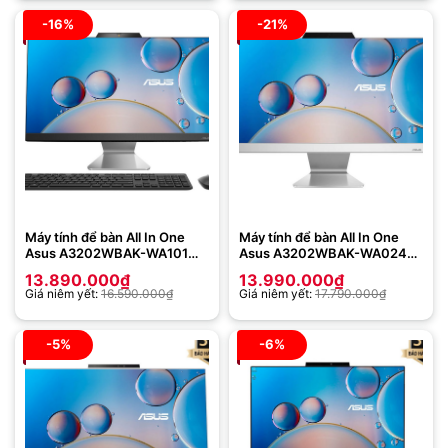
-16%
-21%
Máy tính để bàn All In One
Máy tính để bàn All In One
Asus A3202WBAK-WA101W
Asus A3202WBAK-WA024W
(Intel Core i3-1215U | 8GB |
(Intel Core i3-1215U | 8GB |
13.890.000
₫
13.990.000
₫
512GB | Intel UHD | 21.45
512GB | Intel UHD | WL KB +
Giá niêm yết:
16.590.000
₫
Giá niêm yết:
17.790.000
₫
inch FHD | Win 11)
M | 21.45 inch FHD | Win 11)
-5%
-6%