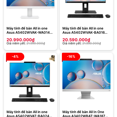
Máy tính để bàn All in one
Máy tính để bàn All in one
Asus A5402WVAK-WA014W
Asus A5402WVAK-BA016W
(Intel Core i5-1340P | 8GB |
(Intel Core i5-1340P | 8GB |
20.990.000
₫
20.590.000
₫
512GB | Intel UHD | 23.8 inch
512GB | Intel UHD | 23.8 inch
Giá niêm yết:
21.990.000
₫
Giá niêm yết:
21.990.000
₫
FHD | Win 11 | Trắng)
FHD | Win 11 | Đen)
-4%
-16%
Máy tính để bàn All in one
Máy tính để bàn All In One
Asus A5402WVAT-BA024W
Asus A3402WBAT-WA187W