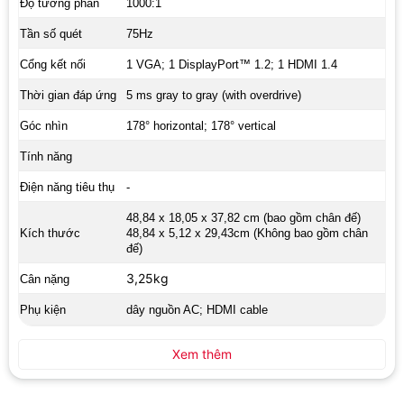
Độ tương phản
1000:1
Tần số quét
75Hz
Cổng kết nối
1 VGA; 1 DisplayPort™ 1.2; 1 HDMI 1.4
Thời gian đáp ứng
5 ms gray to gray (with overdrive)
Góc nhìn
178° horizontal; 178° vertical
Tính năng
Điện năng tiêu thụ
-
48,84 x 18,05 x 37,82 cm (bao gồm chân đế)
Kích thước
48,84 x 5,12 x 29,43cm (Không bao gồm chân
đế)
3,25kg
Cân nặng
Phụ kiện
dây nguồn
AC; HDMI cable
Xem thêm