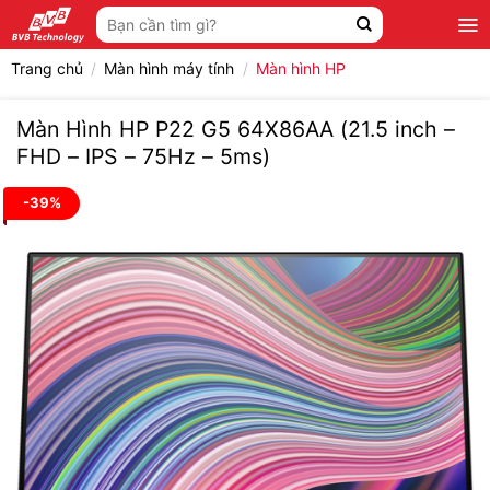
Bỏ
Tìm
qua
kiếm:
nội
Trang chủ
/
Màn hình máy tính
/
Màn hình HP
dung
Màn Hình HP P22 G5 64X86AA (21.5 inch –
FHD – IPS – 75Hz – 5ms)
-39%