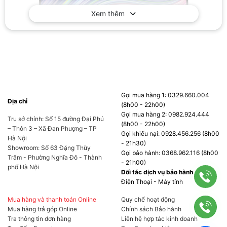
Xem thêm
Tận hưởng trải nghiệm làm việc kết hợp, hiệu
quả với chế độ xem phía trước màn hình tuyệt
Gọi mua hàng 1: 0329.660.004
Địa chỉ
vời. Màn hình IPS này có độ phân giải FHD và
(8h00 - 22h00)
Gọi mua hàng 2: 0982.924.444
tốc độ làm mới 75Hz cho hình ảnh sắc nét và
Trụ sở chính: Số 15 đường Đại Phú
(8h00 - 22h00)
– Thôn 3 – Xã Đan Phượng – TP
chuyển động mượt mà.
Gọi khiếu nại: 0928.456.256 (8h00
Hà Nội
- 21h30)
Showroom: Số 63 Đặng Thùy
Gọi bảo hành: 0368.962.116 (8h00
Trâm - Phường Nghĩa Đô - Thành
Thiết Kế Hiện Đại. Chức Năng Phù
- 21h00)
phố Hà Nội
Đối tác dịch vụ bảo hành
Hợp.
Điện Thoại - Máy tính
Mua hàng và thanh toán Online
Quy chế hoạt động
Mua hàng trả góp Online
Chính sách Bảo hành
Tra thông tin đơn hàng
Liên hệ hợp tác kinh doanh