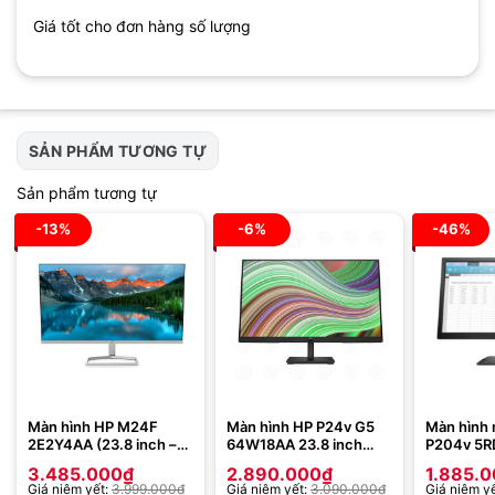
Giá tốt cho đơn hàng số lượng
SẢN PHẨM TƯƠNG TỰ
Sản phẩm tương tự
-13%
-6%
-46%
Màn hình HP M24F
Màn hình HP P24v G5
Màn hình 
2E2Y4AA (23.8 inch –
64W18AA 23.8 inch
P204v 5
FHD – IPS – 75Hz – 5ms
FHD-75 Hz
19.5inch
3.485.000
₫
2.890.000
₫
1.885.
– FreeSync – Eyesafe )
Giá niêm yết:
3.999.000
₫
Giá niêm yết:
3.090.000
₫
Giá niêm y