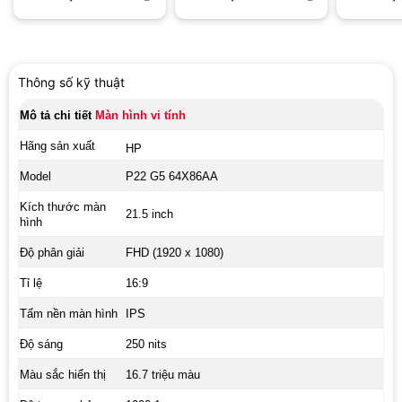
Thông số kỹ thuật
Mô tả chi tiết
Màn hình vi tính
Hãng sản xuất
HP
Model
P22 G5 64X86AA
Kích thước màn
21.5 inch
hình
Độ phân giải
FHD (1920 x 1080)
Tỉ lệ
16:9
Tấm nền màn hình
IPS
Độ sáng
250 nits
Màu sắc hiển thị
16.7 triệu màu