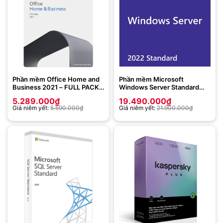
Phần mềm Office Home and
Phần mềm Microsoft
Business 2021 – FULL PACK –
Windows Server Standard
dùng được cho máy Window
2022 64Bit English 1pk DSP
5.289.000
₫
19.490.000
₫
và Macbook (T5D-03510 –
OEI DVD _P73-08328
Giá niêm yết:
5.590.000
₫
Giá niêm yết:
21.900.000
₫
Office Home and Business
2021 English APAC EM
Medialess)