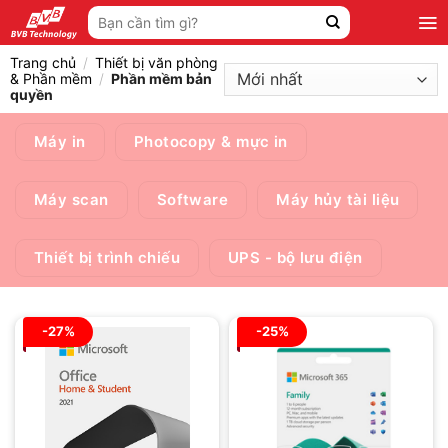
Bỏ
Tìm
qua
kiếm:
nội
Trang chủ
/
Thiết bị văn phòng
dung
& Phần mềm
/
Phần mềm bản
quyền
Máy in
Photocopy & mực in
Máy scan
Software
Máy hủy tài liệu
Thiết bị trình chiếu
UPS - bộ lưu điện
-27%
-25%