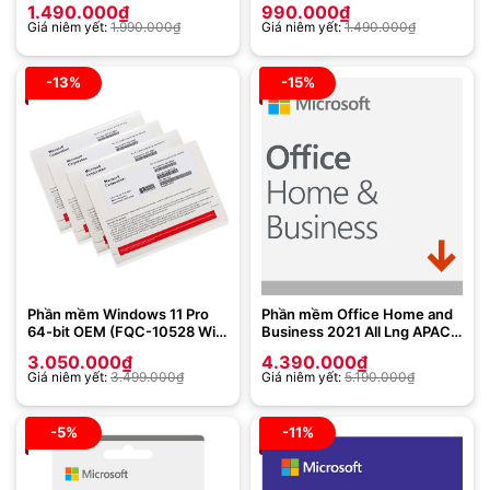
1.490.000
₫
990.000
₫
điện tử
Emerging Market P10 (QQ2-
Giá niêm yết:
1.990.000
₫
Giá niêm yết:
1.490.000
₫
01896)
-13%
-15%
Phần mềm Windows 11 Pro
Phần mềm Office Home and
64-bit OEM (FQC-10528 Win
Business 2021 All Lng APAC
Pro 11 x64 Eng Intl 1pk DSP
EM PK Lic Online DwnLd NR -
3.050.000
₫
4.390.000
₫
OEI DVD)
T5D-03483 ( Key điện tử ESD
Giá niêm yết:
3.499.000
₫
Giá niêm yết:
5.190.000
₫
) – dùng được cho máy
Window và Macbook
-5%
-11%