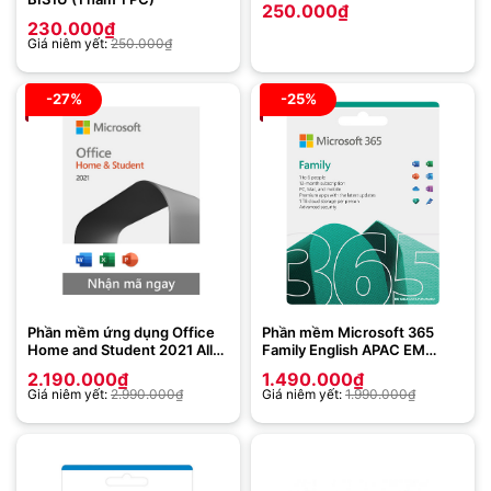
250.000
₫
230.000
₫
Giá niêm yết:
250.000
₫
-27%
-25%
Phần mềm ứng dụng Office
Phần mềm Microsoft 365
Home and Student 2021 All
Family English APAC EM
Lng APAC EM PK Lic Online
Subscr 1YR Medialess P8
2.190.000
₫
1.490.000
₫
DwnLd NR 79G-05337 – Key
(6GQ-01555) 6 user – 30
Giá niêm yết:
2.990.000
₫
Giá niêm yết:
1.990.000
₫
điện tử
thiết b