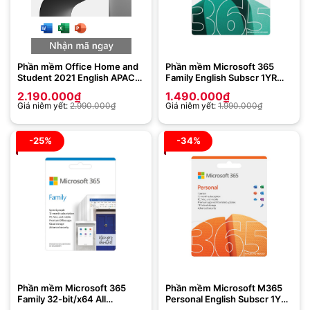
Phần mềm Office Home and
Phần mềm Microsoft 365
Student 2021 English APAC
Family English Subscr 1YR
EM Medialess (79G-05387)-
APAC EM Medialess
2.190.000
₫
1.490.000
₫
FULL PACK
Emerging Market P10 (6GQ-
Giá niêm yết:
2.990.000
₫
Giá niêm yết:
1.990.000
₫
01896)
-25%
-34%
Phần mềm Microsoft 365
Phần mềm Microsoft M365
Family 32-bit/x64 All
Personal English Subscr 1YR
Languages 6GQ-00083 – Key
APAC EM Medialess