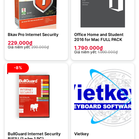
Bkav Pro Internet Security
Office Home and Student
2016 for Mac FULL PACK
229.000
₫
Giá niêm yết:
290.000
₫
1.790.000
₫
Giá niêm yết:
1.990.000
₫
-8%
BullGuard Internet Security
Vietkey
BIS1U (1 năm 1 PC)