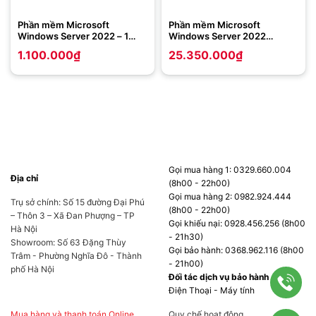
Phần mềm Microsoft
Phần mềm Microsoft
Windows Server 2022 – 1
Windows Server 2022
User CAL
Standard – 16 Core License
1.100.000
₫
25.350.000
₫
Pack
Gọi mua hàng 1: 0329.660.004
Địa chỉ
(8h00 - 22h00)
Gọi mua hàng 2: 0982.924.444
Trụ sở chính: Số 15 đường Đại Phú
(8h00 - 22h00)
– Thôn 3 – Xã Đan Phượng – TP
Gọi khiếu nại: 0928.456.256 (8h00
Hà Nội
- 21h30)
Showroom: Số 63 Đặng Thùy
Gọi bảo hành: 0368.962.116 (8h00
Trâm - Phường Nghĩa Đô - Thành
- 21h00)
phố Hà Nội
Đối tác dịch vụ bảo hành
Điện Thoại - Máy tính
Mua hàng và thanh toán Online
Quy chế hoạt động