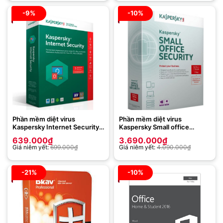
-9%
-10%
Phần mềm diệt virus
Phần mềm diệt virus
Kaspersky Internet Security
Kaspersky Small office
KIS 3 User – (có đĩa + vỏ hộp)
Security (KSOS 1 Server + 10
639.000
₫
3.690.000
₫
bản 2020
PC)
Giá niêm yết:
699.000
₫
Giá niêm yết:
4.090.000
₫
-21%
-10%