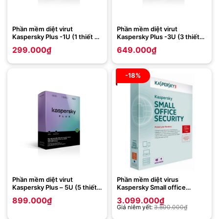
Phần mềm diệt virut
Phần mềm diệt virut
Kaspersky Plus -1U (1 thiết bị/
Kaspersky Plus -3U (3 thiết
năm)
bị/ năm)
299.000
₫
649.000
₫
-18%
Phần mềm diệt virut
Phần mềm diệt virus
Kaspersky Plus – 5U (5 thiết
Kaspersky Small office
bị/ năm)
Security (KSOS 1 Server + 5
899.000
₫
3.099.000
₫
PC)
Giá niêm yết:
3.800.000
₫