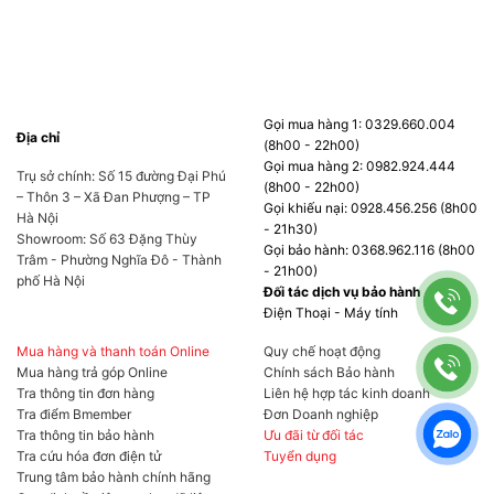
cùng với vô vàn các chức năng để đáp ứng
các tác vụ văn phòng. Với mức giá siêu ấn
tượng của mình,
HP P24v G5 64W18AA
là sự
lựa chọn không thể hợp lý hơn cho các văn
Gọi mua hàng 1: 0329.660.004
Địa chỉ
(8h00 - 22h00)
phòng có quy mô nhỏ, giúp tiết kiệm ngân sách
Gọi mua hàng 2: 0982.924.444
Trụ sở chính: Số 15 đường Đại Phú
công ty.
(8h00 - 22h00)
– Thôn 3 – Xã Đan Phượng – TP
Gọi khiếu nại: 0928.456.256 (8h00
Hà Nội
- 21h30)
Sự lựa chọn tuyệt vời cho văn
Showroom: Số 63 Đặng Thùy
Gọi bảo hành: 0368.962.116 (8h00
Trâm - Phường Nghĩa Đô - Thành
phòng hiện đại
- 21h00)
phố Hà Nội
Đối tác dịch vụ bảo hành
Điện Thoại - Máy tính
Mua hàng và thanh toán Online
Quy chế hoạt động
Mua hàng trả góp Online
Chính sách Bảo hành
Tra thông tin đơn hàng
Liên hệ hợp tác kinh doanh
Tra điểm Bmember
Đơn Doanh nghiệp
Tra thông tin bảo hành
Ưu đãi từ đối tác
Tra cứu hóa đơn điện tử
Tuyển dụng
Trung tâm bảo hành chính hãng