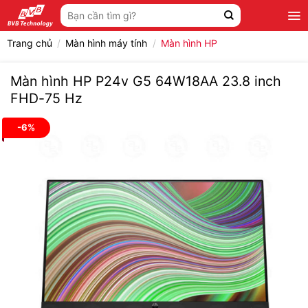
Bỏ
Tìm
qua
kiếm:
nội
Trang chủ
/
Màn hình máy tính
/
Màn hình HP
dung
Màn hình HP P24v G5 64W18AA 23.8 inch
FHD-75 Hz
-6%