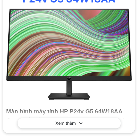
Màn hình máy tính HP P24v G5 64W18AA
được biết đến là một mẫu
màn hình
văn phòng
Xem thêm
với thiết kế chắc chắn, tinh tế và cực kì trang
nhã, thích hợp với mọi không gian làm việc