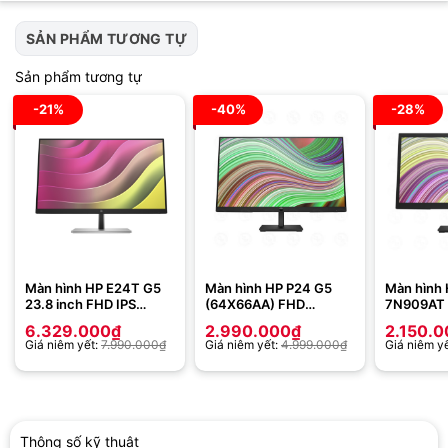
SẢN PHẨM TƯƠNG TỰ
Sản phẩm tương tự
-21%
-40%
-28%
Màn hình HP E24T G5
Màn hình HP P24 G5
Màn hình 
23.8 inch FHD IPS
(64X66AA) FHD
7N909AT (
6N6E6AA – Cảm ứng
Monitor 23.8-inch IPS
FHD – VA 
6.329.000
₫
2.990.000
₫
2.150.0
Giá niêm yết:
7.990.000
₫
Giá niêm yết:
4.999.000
₫
Giá niêm y
Thông số kỹ thuật