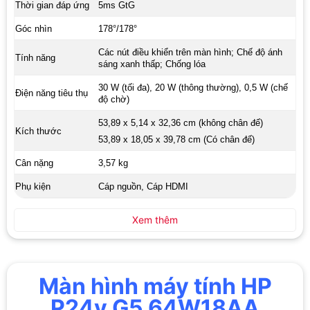
Thời gian đáp ứng
5ms GtG
Góc nhìn
178°/178°
Các nút điều khiển trên màn hình; Chế độ ánh
Tính năng
sáng xanh thấp; Chống lóa
30 W (tối đa), 20 W (thông thường), 0,5 W (chế
Điện năng tiêu thụ
độ chờ)
53,89 x 5,14 x 32,36 cm (không chân đế)
Kích thước
53,89 x 18,05 x 39,78 cm (Có chân đế)
Cân nặng
3,57 kg
Phụ kiện
Cáp nguồn, Cáp HDMI
Xem thêm
Màn hình máy tính HP
P24v G5 64W18AA