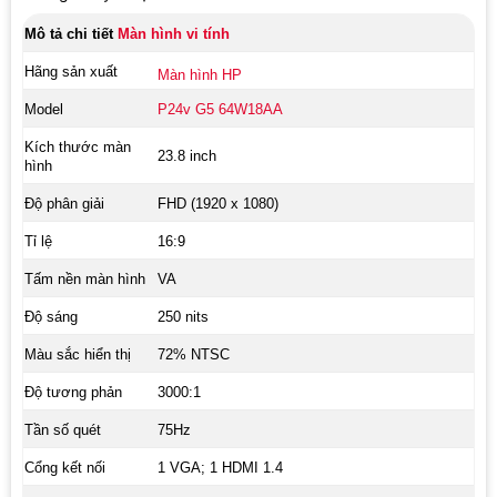
Mô tả chi tiết
Màn hình vi tính
Hãng sản xuất
Màn hình HP
Model
P24v G5 64W18AA
Kích thước màn
23.8 inch
hình
Độ phân giải
FHD (1920 x
1080)
Tỉ lệ
16:9
Tấm nền màn hình
VA
Độ sáng
250 nits
Màu sắc hiển thị
72% NTSC
Độ tương phản
3000:1
Tần số quét
75Hz
Cổng kết nối
1 VGA; 1 HDMI 1.4