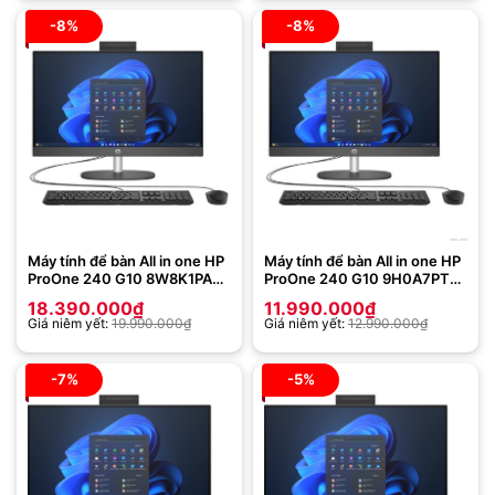
-8%
-8%
Máy tính để bàn All in one HP
Máy tính để bàn All in one HP
ProOne 240 G10 8W8K1PA
ProOne 240 G10 9H0A7PT
(Intel Core i5-1335U | 8GB |
(Intel Core i3-N300 | 8GB |
18.390.000
₫
11.990.000
₫
512GB | Intel Iris Xe | 23.8
256GB | Intel UHD | 23.8 inch
Giá niêm yết:
19.990.000
₫
Giá niêm yết:
12.990.000
₫
inch FHD | Win 11 | Đen)
FHD | Win 11 | Đen)
-7%
-5%