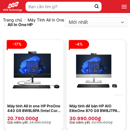
Bỏ
Tìm
qua
kiếm:
nội
Trang chủ
/
Máy Tính All In One
dung
/
All In One HP
-17%
-4%
Máy tính All in one HP ProOne
Máy tính để bàn HP AIO
440 G9 8W8L6PA (Intel Core
EliteOne 870 G9 8W8J7PA
i5-13500T | 8GB | 512GB |
(Intel Core i7-13700 | 16GB |
20.790.000
₫
30.990.000
₫
23. 8 inch FHD | Cảm ứng |
512 GB | Intel UHD Graphics
Giá niêm yết:
24.990.000
₫
Giá niêm yết:
32.190.000
₫
Win 11 | Đen)
770 | 27 inch QHD | Win 11 SL
| Bạc)