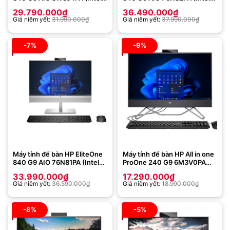
Core i7-13700 | 16GB |
Core i7-12700 | 16GB | 512
29.790.000
₫
36.490.000
₫
512GB | Intel UHD Graphics
GB | RTX 3050Ti 4GB | 23.8
Giá niêm yết:
31.990.000
₫
Giá niêm yết:
37.990.000
₫
770 | 23.8 inch FHD | Cảm
inch FHD | Win 11)
ứng | Win 11 | Bạc)
-7%
-9%
Máy tính để bàn HP EliteOne
Máy tính để bàn HP All in one
840 G9 AIO 76N81PA (Intel
ProOne 240 G9 6M3V0PA
Core i7-12700 | 8GB | 512GB
(Intel Core i5-1235U | 8GB |
33.990.000
₫
17.290.000
₫
| RTX 3050Ti 4GB | Win 11 |
256GB | Intel Iris Xe | 23.8
Giá niêm yết:
36.590.000
₫
Giá niêm yết:
18.990.000
₫
Bạc)
inch FHD | Win 11 | Đen)
-8%
-5%