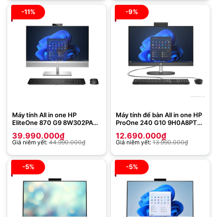
-11%
-9%
Máy tính All in one HP
Máy tính để bàn All in one HP
EliteOne 870 G9 8W302PA
ProOne 240 G10 9H0A8PT
(Intel Core i7-13700 | 16GB |
(Intel Core i3-N300 | 8GB |
39.990.000
₫
12.690.000
₫
512GB | Geforce RTX 3050Ti
512GB | Intel UHD | 23.8 inch
Giá niêm yết:
44.990.000
₫
Giá niêm yết:
13.990.000
₫
4GB | 27inch QHD | Win 11
FHD | Win 11 | Đen)
Home | Bạc)
-5%
-5%