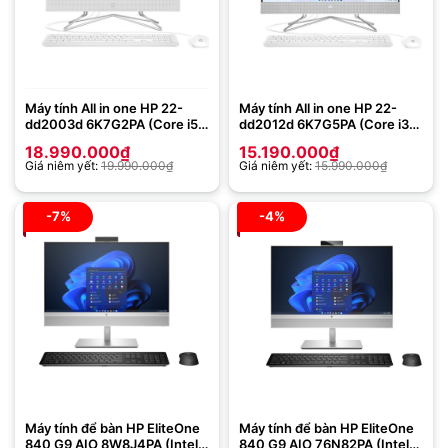
Máy tính All in one HP 22-
Máy tính All in one HP 22-
dd2003d 6K7G2PA (Core i5-
dd2012d 6K7G5PA (Core i3-
1235U | 8GB | 256GB | Intel
1215U | 8GB | 256GB | Intel
18.990.000
₫
15.190.000
₫
Iris Xe | 21.5 inch FHD | Win
Iris Xe | Win 11 | Trắng)
Giá niêm yết:
19.990.000
₫
Giá niêm yết:
15.990.000
₫
11 | Trắng)
-7%
-4%
Máy tính để bàn HP EliteOne
Máy tính để bàn HP EliteOne
840 G9 AIO 8W8J4PA (Intel
840 G9 AIO 76N82PA (Intel