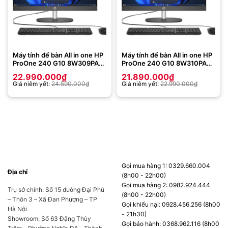
Máy tính để bàn All in one HP
Máy tính để bàn All in one HP
ProOne 240 G10 8W309PA
ProOne 240 G10 8W310PA
(Intel Core i7-1355U | 16GB |
(Intel Core i7-1355U | 8GB |
22.990.000
₫
21.890.000
₫
512GB | Intel Iris Xe | 23.8
512GB | Intel Iris Xe | 23.8
Giá niêm yết:
24.590.000
₫
Giá niêm yết:
22.990.000
₫
inch FHD | Win 11 | Đen)
inch FHD | Win 11 | Đen)
Gọi mua hàng 1: 0329.660.004
Địa chỉ
(8h00 - 22h00)
Gọi mua hàng 2: 0982.924.444
Trụ sở chính: Số 15 đường Đại Phú
(8h00 - 22h00)
– Thôn 3 – Xã Đan Phượng – TP
Gọi khiếu nại: 0928.456.256 (8h00
Hà Nội
- 21h30)
Showroom: Số 63 Đặng Thùy
Gọi bảo hành: 0368.962.116 (8h00