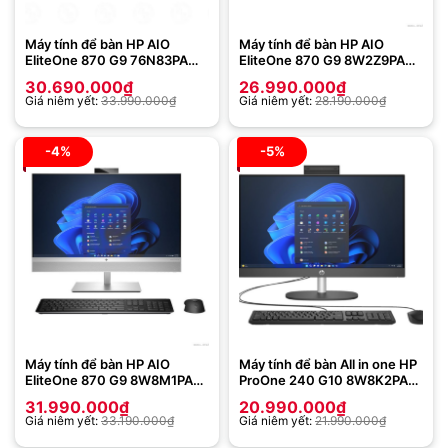
Máy tính để bàn HP AIO
Máy tính để bàn HP AIO
EliteOne 870 G9 76N83PA
EliteOne 870 G9 8W2Z9PA
(Intel Core i5-12500 | 8GB |
(Intel Core i5-13500 | 16GB |
30.690.000
₫
26.990.000
₫
512GB | Intel UHD 770 | 27
512 GB | Intel UHD Graphics
Giá niêm yết:
33.990.000
₫
Giá niêm yết:
28.190.000
₫
inch QHD | Win 11 | Bạc)
770 | 27 inch QHD | Win 11 SL
| Bạc)
-4%
-5%
Máy tính để bàn HP AIO
Máy tính để bàn All in one HP
EliteOne 870 G9 8W8M1PA
ProOne 240 G10 8W8K2PA
(Intel Core i5-13500 | 16GB |
(Intel Core i7-1355U | 8GB |
31.990.000
₫
20.990.000
₫
512 GB | Intel UHD Graphics
256GB | Intel Iris Xe | 23.8
Giá niêm yết:
33.190.000
₫
Giá niêm yết:
21.990.000
₫
770 | 27 inch QHD | Win 11 SL
inch FHD | Win 11 | Đen)
| Bạc)