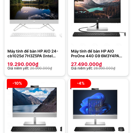
Máy tính để bàn HP AIO 24-
Máy tính để bàn HP AIO
cb1025d 7H3Z5PA (Intel
ProOne 440 G9 6M3Y4PA
Core i5-1235U | 8 GB | 512
(Intel Core i7-12700T | 16GB
19.290.000
₫
27.490.000
₫
GB | Intel Iris Xe | 23.8 inch
| 512GB | Intel UHD | 23.8
Giá niêm yết:
20.990.000
₫
Giá niêm yết:
28.990.000
₫
FHD | Win 11 | Trắng
inch | Cảm ứng | Win 11)
-10%
-4%