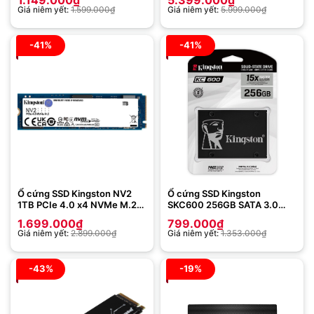
Giá niêm yết:
1.599.000
₫
Giá niêm yết:
5.999.000
₫
-41%
-41%
Ổ cứng SSD Kingston NV2
Ổ cứng SSD Kingston
1TB PCIe 4.0 x4 NVMe M.2
SKC600 256GB SATA 3.0
(SNV2S/1000G)
(SKC600/256G)
1.699.000
₫
799.000
₫
Giá niêm yết:
2.899.000
₫
Giá niêm yết:
1.353.000
₫
-43%
-19%