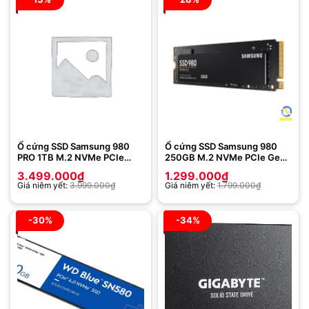
Ổ cứng SSD Samsung 980
Ổ cứng SSD Samsung 980
PRO 1TB M.2 NVMe PCIe
250GB M.2 NVMe PCIe Gen
Gen4.0 x4 MZ-V8P1T0BW
3.0 x4 MZ-V8V250BW
3.499.000
₫
1.299.000
₫
Giá niêm yết:
3.999.000
₫
Giá niêm yết:
1.799.000
₫
-30%
-34%