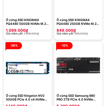
Ổ cứng SSD KINGMAX
Ổ cứng SSD KINGMAX
PQ4480 500GB NVMe M.2
PQ4480 250GB NVMe M.2
2280 PCIe Gen 4×4
2280 PCIe Gen 4×4
1.099.000
₫
849.000
₫
Giá niêm yết:
1.599.000
₫
Giá niêm yết:
999.000
₫
-28%
-10%
Ổ cứng SSD Kingston NV2
Ổ cứng SSD Samsung 980
500GB PCIe 4.0 x4 NVMe
PRO 2TB PCIe 4.0 NVMe
M.2 (SNV2S/500G)
Gen4.0 x4 (MZ-V8P2T0BW)
1.149.000
₫
5.399.000
₫