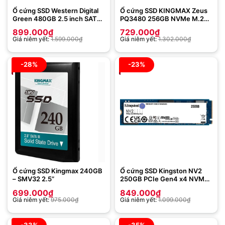
Ổ cứng SSD Western Digital
Ổ cứng SSD KINGMAX Zeus
Green 480GB 2.5 inch SATA
PQ3480 256GB NVMe M.2
3 WDS480G3G0A
2280 PCIe Gen 3.0 x4
899.000
₫
729.000
₫
Giá niêm yết:
1.599.000
₫
Giá niêm yết:
1.302.000
₫
-28%
-23%
Ổ cứng SSD Kingmax 240GB
Ổ cứng SSD Kingston NV2
– SMV32 2.5”
250GB PCIe Gen4 x4 NVMe
M.2 (SNV2S/250G)
699.000
₫
849.000
₫
Giá niêm yết:
975.000
₫
Giá niêm yết:
1.099.000
₫
-33%
-35%