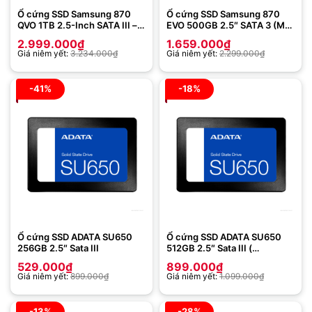
Ổ cứng SSD Samsung 870
Ổ cứng SSD Samsung 870
QVO 1TB 2.5-Inch SATA III –
EVO 500GB 2.5″ SATA 3 (MZ-
MZ-77Q1T0BW
77E500BW)
2.999.000
₫
1.659.000
₫
Giá niêm yết:
3.234.000
₫
Giá niêm yết:
2.299.000
₫
-41%
-18%
Ổ cứng SSD ADATA SU650
Ổ cứng SSD ADATA SU650
256GB 2.5″ Sata III
512GB 2.5″ Sata III (
ASU650SS-512GT-R)
529.000
₫
899.000
₫
Giá niêm yết:
899.000
₫
Giá niêm yết:
1.099.000
₫
-13%
-28%