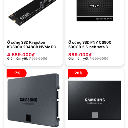
Ổ cứng SSD Kingston
Ổ cứng SSD PNY CS900
KC3000 2048GB NVMe PCIe
500GB 2.5 inch sata 3
Gen 4.0 ( SKC3000D/2048G
(SSD7CS900-500-RB)
4.589.000
₫
889.000
₫
)
Giá niêm yết:
7.999.000
₫
Giá niêm yết:
1.099.000
₫
-7%
-28%