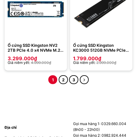
Ổ cứng SSD Kingston NV2
Ổ cứng SSD Kingston
2TB PCIe 4.0 x4 NVMe M.2
KC3000 512GB NVMe PCIe
(SNV2S/2000G)
Gen 4.0 ( SKC3000S/512G )
3.299.000
₫
1.799.000
₫
Giá niêm yết:
4.999.000
₫
Giá niêm yết:
2.999.000
₫
1
2
3
Gọi mua hàng 1: 0329.660.004
Địa chỉ
(8h00 - 22h00)
Gọi mua hàng 2: 0982.924.444