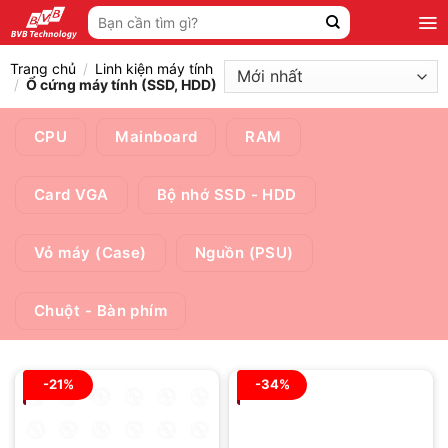
Bỏ
Tìm
qua
kiếm:
nội
Trang chủ
/
Linh kiện máy tính
dung
/
Ổ cứng máy tính (SSD, HDD)
CPU
Mainboard
RAM
Card VGA
Bộ nhớ SSD - HDD
Vỏ máy (Case)
Nguồn (PSU)
Chuột - Bàn phím
-21%
-34%