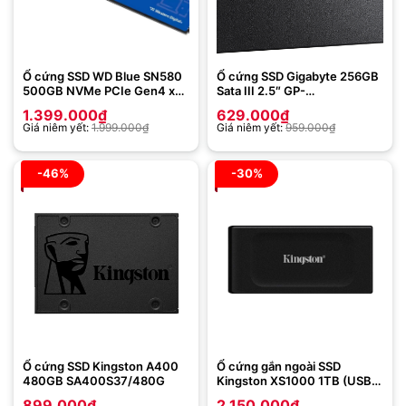
Ổ cứng SSD WD Blue SN580
Ổ cứng SSD Gigabyte 256GB
500GB NVMe PCIe Gen4 x4
Sata III 2.5″ GP-
WDS500G3B0E
GSTFS31256GTND
1.399.000
₫
629.000
₫
Giá niêm yết:
1.999.000
₫
Giá niêm yết:
959.000
₫
-46%
-30%
Ổ cứng SSD Kingston A400
Ổ cứng gắn ngoài SSD
480GB SA400S37/480G
Kingston XS1000 1TB (USB
3.2 Gen 2 / 1,050MB/s read,
899.000
₫
2.150.000
₫