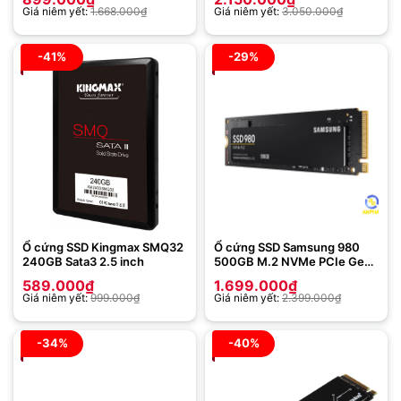
1,000MB/s write)
Giá niêm yết:
1.668.000
₫
Giá niêm yết:
3.050.000
₫
_SXS1000/1000G
-41%
-29%
Ổ cứng SSD Kingmax SMQ32
Ổ cứng SSD Samsung 980
240GB Sata3 2.5 inch
500GB M.2 NVMe PCIe Gen
3.0 x4 MZ-V8V500BW
589.000
₫
1.699.000
₫
Giá niêm yết:
999.000
₫
Giá niêm yết:
2.399.000
₫
-34%
-40%