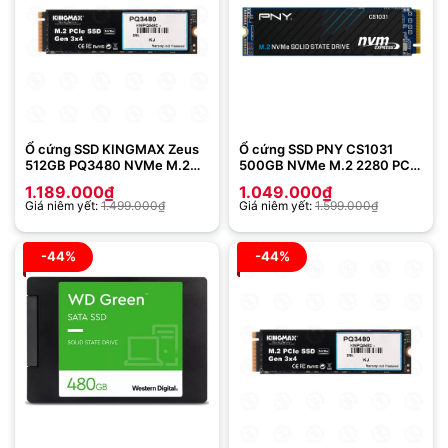
Ổ cứng SSD KINGMAX Zeus
Ổ cứng SSD PNY CS1031
512GB PQ3480 NVMe M.2
500GB NVMe M.2 2280 PCIe
2280 PCIe Gen 3.0 x4
Gen 3.0 x4 (M280CS1031-
1.189.000
₫
1.049.000
₫
500-CL)
Giá niêm yết:
1.499.000
₫
Giá niêm yết:
1.599.000
₫
-44%
-44%