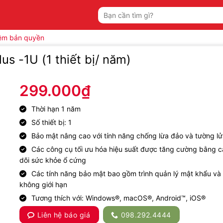
Tìm
kiếm:
ềm bản quyền
us -1U (1 thiết bị/ năm)
299.000
₫
Thời hạn 1 năm
Số thiết bị: 1
Bảo mật nâng cao với tính năng chống lừa đảo và tường lử
Các công cụ tối ưu hóa hiệu suất được tăng cường bằng c
dõi sức khỏe ổ cứng
Các tính năng bảo mật bao gồm trình quản lý mật khẩu v
không giới hạn
Tương thích với: Windows®, macOS®, Android™, iOS®
Liên hệ báo giá
098.292.4444