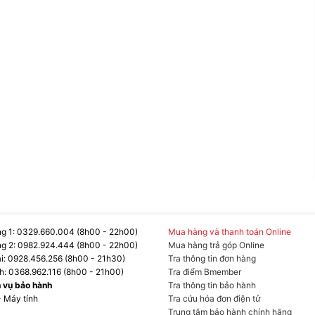
g 1: 0329.660.004 (8h00 - 22h00)
Mua hàng và thanh toán Online
g 2: 0982.924.444 (8h00 - 22h00)
Mua hàng trả góp Online
ại: 0928.456.256 (8h00 - 21h30)
Tra thông tin đơn hàng
h: 0368.962.116 (8h00 - 21h00)
Tra điểm Bmember
h vụ bảo hành
Tra thông tin bảo hành
i các mối đe dọa mạng
- Máy tính
Tra cứu hóa đơn điện tử
Trung tâm bảo hành chính hãng