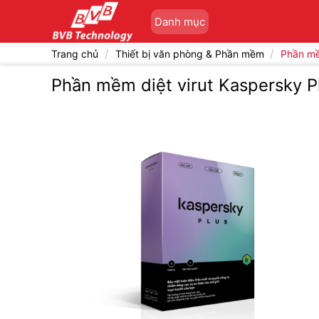
Bỏ
Danh mục
qua
nội
/
/
Trang chủ
Thiết bị văn phòng & Phần mềm
Phần m
dung
Phần mềm diệt virut Kaspersky Pl