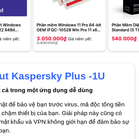
ft Windows
Phần mềm Windows 11 Pro 64-bit
Phần Mềm Diệ
22 64Bit
OEM (FQC-10528 Win Pro 11 x64
Standard (5 Th
I DVD _P73-
Eng Intl 1pk DSP OEI DVD)
3.050.000
₫
540.000
₫
á niêm yết:
Giá niêm yết:
3.499.000
₫
ut Kaspersky Plus -1U
ất cả trong một ứng dụng dễ dùng
ật để bảo vệ bạn trước virus, mã độc tống tiền
hậm thiết bị của bạn. Giải pháp này cũng có
lý mật khẩu và VPN không giới hạn để đảm bảo sự
bạn.