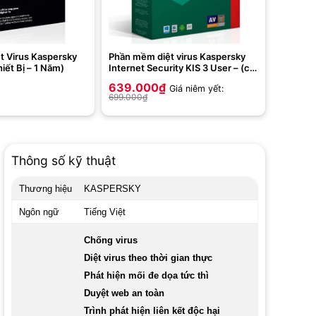
t Virus Kaspersky
Phần mềm diệt virus Kaspersky
iết Bị – 1 Năm)
Internet Security KIS 3 User – (có
đĩa + vỏ hộp) bản 2020
639.000
₫
Giá niêm yết:
699.000
₫
Thông số kỹ thuật
Thương hiệu
KASPERSKY
Ngôn ngữ
Tiếng Việt
Chống virus
Diệt virus theo thời gian thực
Phát hiện mối đe dọa tức thì
Duyệt web an toàn
Trình phát hiện liên kết độc hại