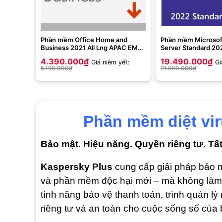
Phần mềm Office Home and
Phần mềm Microso
Business 2021 All Lng APAC EM
Server Standard 20
PK Lic Online DwnLd NR -T5D-
English 1pk DSP OE
4.390.000
₫
19.490.000
₫
Giá niêm yết:
Gi
03483 ( Key điện tử ESD ) – dùng
08328
5.190.000
₫
21.900.000
₫
được cho máy Window và
Macbook
Phần mềm diệt vir
Bảo mật. Hiệu năng. Quyền riêng tư. T
Kaspersky Plus
cung cấp giải pháp bảo m
và phần mềm độc hại mới – mà không làm c
tính năng bảo vệ thanh toán, trình quản 
riêng tư và an toàn cho cuộc sống số của 