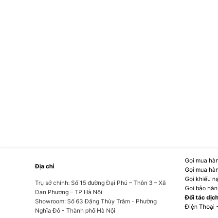
Gọi mua hàn
Địa chỉ
Gọi mua hàn
Gọi khiếu n
Trụ sở chính: Số 15 đường Đại Phú – Thôn 3 – Xã
Gọi bảo hàn
Đan Phượng – TP Hà Nội
Đối tác dịc
Showroom: Số 63 Đặng Thùy Trâm - Phường
Hệ thống phòng thủ toàn diện chống lạ
Điện Thoại 
Nghĩa Đô - Thành phố Hà Nội