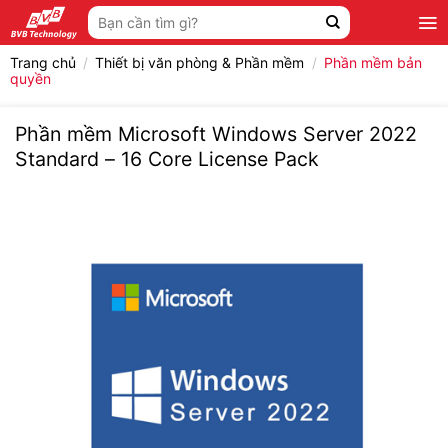
Bỏ
Tìm
qua
kiếm:
nội
Trang chủ
/
Thiết bị văn phòng & Phần mềm
/
Phần mềm bản
dung
quyền
Phần mềm Microsoft Windows Server 2022
Standard – 16 Core License Pack