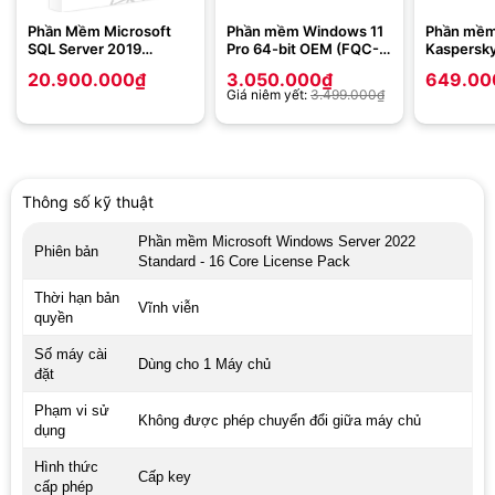
Phần Mềm Microsoft
Phần mềm Windows 11
Phần mềm 
SQL Server 2019
Pro 64-bit OEM (FQC-
Kaspersky
Standard Edition
10528 Win Pro 11 x64
thiết bị/ 
20.900.000
₫
3.050.000
₫
649.00
Eng Intl 1pk DSP OEI
Giá niêm yết:
3.499.000
₫
DVD)
Thông số kỹ thuật
Phần mềm Microsoft Windows Server 2022
Phiên bản
Standard - 16 Core License Pack
Thời hạn bản
Vĩnh viễn
quyền
Số máy cài
Dùng cho 1 Máy chủ
đặt
Phạm vi sử
Không được phép chuyển đổi giữa máy chủ
dụng
Hình thức
Cấp key
cấp phép