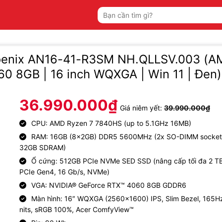
Tìm
kiếm:
hoenix AN16-41-R3SM NH.QLLSV.003 (A
0 8GB | 16 inch WQXGA | Win 11 | Đen)
36.990.000
₫
Giá niêm yết:
39.990.000
₫
CPU: AMD Ryzen 7 7840HS (up to 5.1GHz 16MB)
RAM: 16GB (8x2GB) DDR5 5600MHz (2x SO-DIMM socket,
32GB SDRAM)
Ổ cứng: 512GB PCIe NVMe SED SSD (nâng cấp tối đa 2 T
PCIe Gen4, 16 Gb/s, NVMe)
VGA: NVIDIA® GeForce RTX™ 4060 8GB GDDR6
Màn hình: 16″ WQXGA (2560×1600) IPS, Slim Bezel, 165H
nits, sRGB 100%, Acer ComfyView™