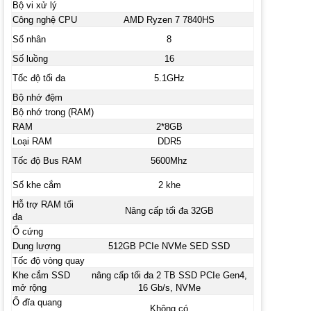
Bộ vi xử lý
Công nghệ CPU
AMD Ryzen 7 7840HS
Số nhân
8
Số luồng
16
Tốc độ tối đa
5.1GHz
Bộ nhớ đệm
Bộ nhớ trong (RAM)
RAM
2*8GB
Loại RAM
DDR5
Tốc độ Bus RAM
5600Mhz
Số khe cắm
2 khe
Hỗ trợ RAM tối
Nâng cấp tối đa 32GB
đa
Ổ cứng
Dung lượng
512GB PCIe NVMe SED SSD
Tốc độ vòng quay
Khe cắm SSD
nâng cấp tối đa 2 TB SSD PCIe Gen4,
mở rộng
16 Gb/s, NVMe
Ổ đĩa quang
Không có