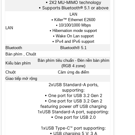
• 2X2 MU-MIMO technology
• Supports Bluetooth® 5.1 or above
LAN
• Killer™ Ethernet E2600
• 10/100/1000 Mbps
LAN
• Hibernation mode support
• Wake On Lan support
• IPv4 and IPv6 support
Bluetooth
Bluetooth® 5.1
Bàn phím , Chuột
Bàn phím tiêu chuẩn - Đèn nền bàn phím
Kiểu bàn phím
(RGB 4 zone)
Chuột
Cảm ứng đa điểm
Giao tiếp mở rộng
2xUSB Standard-A ports,
supporting:
• One port for USB 3.2 Gen 2
• One port for USB 3.2 Gen 2
featuring power off USB charging
1xUSB Standard-A port, supporting:
• One port for USB 2.0
1xUSB Type-C™ port supporting:
• USB charging 5 V; 3 A