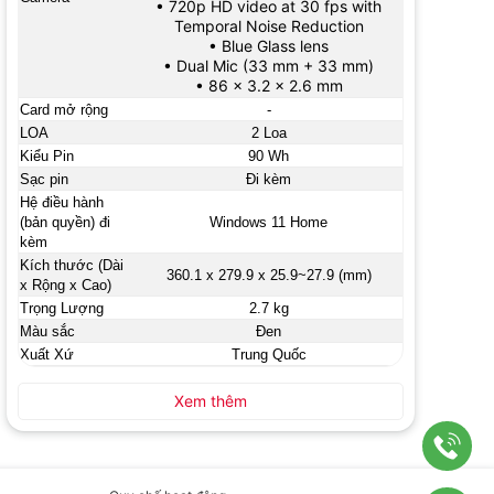
• 720p HD video at 30 fps with
Temporal Noise Reduction
• Blue Glass lens
• Dual Mic (33 mm + 33 mm)
• 86 x 3.2 x 2.6 mm
Card mở rộng
-
LOA
2 Loa
Kiểu Pin
90 Wh
Sạc pin
Đi kèm
Hệ điều hành
(bản quyền) đi
Windows 11 Home
kèm
Kích thước (Dài
360.1 x 279.9 x 25.9~27.9 (mm)
x Rộng x Cao)
Trọng Lượng
2.7 kg
Màu sắc
Đen
Xuất Xứ
Trung Quốc
Xem thêm