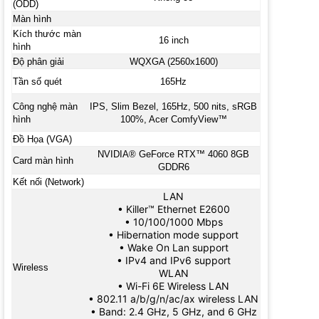
(ODD)
Màn hình
Kích thước màn
16 inch
hình
Độ phân giải
WQXGA (2560x1600)
Tần số quét
165Hz
Công nghệ màn
IPS, Slim Bezel, 165Hz, 500 nits, sRGB
hình
100%, Acer ComfyView™
Đồ Họa (VGA)
NVIDIA® GeForce RTX™ 4060 8GB
Card màn hình
GDDR6
Kết nối (Network)
LAN
• Killer™ Ethernet E2600
• 10/100/1000 Mbps
• Hibernation mode support
• Wake On Lan support
• IPv4 and IPv6 support
Wireless
WLAN
• Wi-Fi 6E Wireless LAN
• 802.11 a/b/g/n/ac/ax wireless LAN
• Band: 2.4 GHz, 5 GHz, and 6 GHz