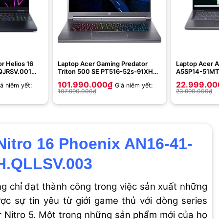
r Helios 16
Laptop Acer Gaming Predator
Laptop Acer A
QJRSV.001
Triton 500 SE PT516-52s-91XH
A5SP14-51M
0HX | 16GB |
NH.QFRSV.001 (Core i9-12900H |
NX.KHTSV.003 
101.990.000
₫
22.999.00
á niêm yết:
Giá niêm yết:
XGA | RTX
32GB | 1TB+1TB SSD | GeForce
1355U | 16GB |
107.990.000
₫
23.990.000
₫
 Đen)
RTX 3080Ti | 16 inch WQXGA |
Xe | 14 inch 
Win11H | Steel Gray)
Đen)
itro 16 Phoenix AN16-41-
H.QLLSV.003
g chỉ đạt thành công trong việc sản xuất những
c sự tin yêu từ giới game thủ với dòng series
r Nitro 5. Một trong những sản phẩm mới của họ