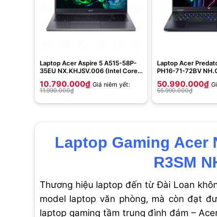
Laptop Acer Aspire 5 A515-58P-
Laptop Acer Predato
35EU NX.KHJSV.006 (Intel Core
PH16-71-72BV NH.
i3-1305U | 8GB | 512GB | Intel
(Intel Core i7-1370
10.790.000
₫
50.990.000
₫
Giá niêm yết:
Gi
UHD | 15.6 inch FHD | Win 11 |
512GB | 16inch WQ
11.990.000
₫
55.990.000
₫
Xám)
4070 8GB | Win 11 |
Laptop Gaming Acer N
R3SM N
Thương hiệu laptop đến từ Đài Loan khôn
model laptop văn phòng, mà còn đạt đượ
laptop gaming tầm trung đình đám – Ace