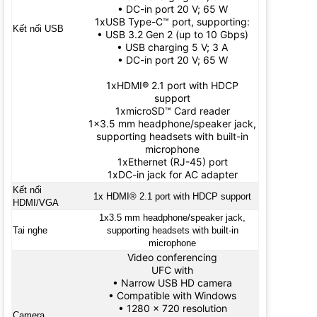
• DC-in port 20 V; 65 W
1xUSB Type-C™ port, supporting:
Kết nối USB
• USB 3.2 Gen 2 (up to 10 Gbps)
• USB charging 5 V; 3 A
• DC-in port 20 V; 65 W
1xHDMI® 2.1 port with HDCP
support
1xmicroSD™ Card reader
1x3.5 mm headphone/speaker jack,
supporting headsets with built-in
microphone
1xEthernet (RJ-45) port
1xDC-in jack for AC adapter
Kết nối
1x HDMI® 2.1 port with HDCP support
HDMI/VGA
1x3.5 mm headphone/speaker jack,
Tai nghe
supporting headsets with built-in
microphone
Video conferencing
UFC with
• Narrow USB HD camera
• Compatible with Windows
• 1280 x 720 resolution
Camera