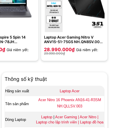
spire 5 Spin 14
Laptop Acer Gaming Nitro V
TN-78JH
ANV15-51-75GS NH.QN8SV.005
(Intel Core i7-
(Intel Core i7-13620H | 2*8GB |
0
₫
28.990.000
₫
Giá niêm yết:
Giá niêm yết:
 512GB | Intel Iris
512GB | RTX 4050 6GB | 15.6
29.990.000
₫
WUXGA | Win 11 |
inch FHD | Win 11 | Black)
Thông số kỹ thuật
Hãng sản xuất
Laptop Acer
Acer Nitro 16 Phoenix AN16-41-R3SM
Tên sản phẩm
NH.QLLSV.003
Laptop
|
Acer Gaming
|
Acer Nitro
|
Dòng Laptop
Laptop cho lập trình viên
|
Laptop đồ họa