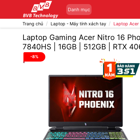
Bỏ
Danh mục
qua
nội
/
/
Trang chủ
Laptop - Máy tính xách tay
Laptop Acer
dung
Laptop Gaming Acer Nitro 16 P
7840HS | 16GB | 512GB | RTX 406
-8%