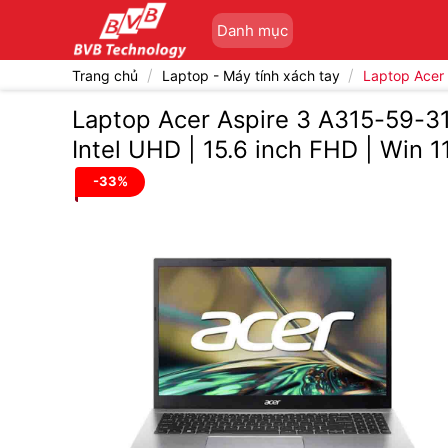
Bỏ
Danh mục
qua
nội
/
/
Trang chủ
Laptop - Máy tính xách tay
Laptop Acer
dung
Laptop Acer Aspire 3 A315-59-3
Intel UHD | 15.6 inch FHD | Win 11
-33%