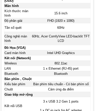
(ODD)
Màn hình
Kích thước màn
15.6 inch
hình
Độ phân giải
FHD (1920 x 1080)
Tần số quét
60Hz
Công nghệ màn
60Hz, Acer ComfyView LED-backlit TFT
hình
LCD
Đồ Họa (VGA)
Card màn hình
Intel UHD Graphics
Kết nối (Network)
Wireless
802.11ac
LAN
1 x Ethernet (RJ-45) port
Bluetooth
Bluetooth
Bàn phím , Chuột
Kiểu bàn phím
Bàn phím tiêu chuẩn - Có bàn phím số
Chuột
Cảm ứng đa điểm
Giao tiếp mở rộng
3 x USB 3.2 Gen 1 ports
Kết nối USB
1 x DC-in jack for AC adapter