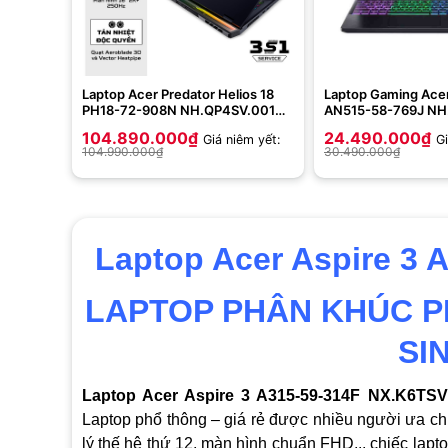
Laptop Acer Predator Helios 18
Laptop Gaming Acer 
PH18-72-908N NH.QP4SV.001
AN515-58-769J NH
(Intel Core i9-14900HX | 32GB |
(Core i7-12700H | 
104.890.000
₫
24.490.000
₫
Giá niêm yết:
Gi
4TB | RTX 4090 16GB | 18 inch
RTX™ 3050 4GB | 15
104.990.000
₫
30.490.000
₫
2K)
144Hz | Win 11 | Đe
Laptop Acer Aspire 3 
LAPTOP PHÂN KHÚC P
SI
Laptop Acer Aspire 3 A315-59-314F NX.K6TS
Laptop phổ thông – giá rẻ được nhiều người ưa ch
lý thế hệ thứ 12, màn hình chuẩn FHD,.. chiếc lapt