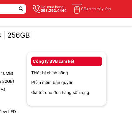
Gọi mua hàng:
Cấu hình máy tính
098.292.4444
 | 256GB |
Công ty BVB cam kết
Thiết bị chính hãng
, 10MB)
a 32GB)
Phần mềm bản quyền
 và
Giá tốt cho đơn hàng số lượng
View LED-