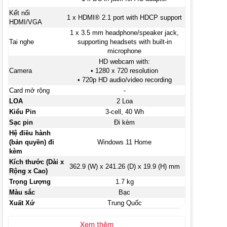
Kết nối
1 x HDMI® 2.1 port with HDCP support
HDMI/VGA
1 x 3.5 mm headphone/speaker jack,
Tai nghe
supporting headsets with built-in
microphone
HD webcam with:
Camera
• 1280 x 720 resolution
• 720p HD audio/video recording
Card mở rộng
-
LOA
2 Loa
Kiểu Pin
3-cell, 40 Wh
Sạc pin
Đi kèm
Hệ điều hành
(bản quyền) đi
Windows 11 Home
kèm
Kích thước (Dài x
362.9 (W) x 241.26 (D) x 19.9 (H) mm
Rộng x Cao)
Trọng Lượng
1.7 kg
Màu sắc
Bạc
Xuất Xứ
Trung Quốc
Xem thêm