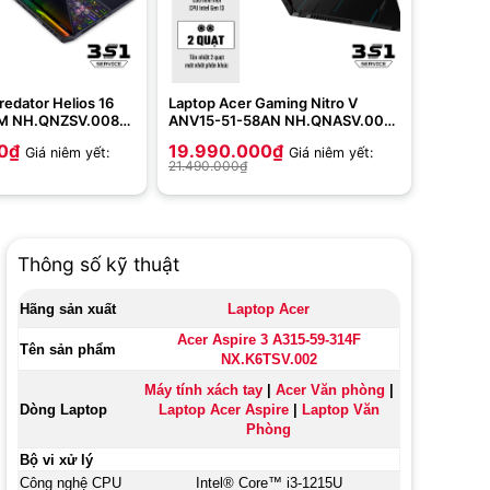
redator Helios 16
Laptop Acer Gaming Nitro V
M NH.QNZSV.008
ANV15-51-58AN NH.QNASV.001
9-14900HX | 32GB |
(Intel Core i5-13420H | 8GB |
0
₫
19.990.000
₫
Giá niêm yết:
Giá niêm yết:
 2K | RTX 4080| Win
512GB | RTX 2050 4GB GDDR6 |
21.490.000
₫
15.6 inch FHD | Win 11 | Obsidian
Black)
Thông số kỹ thuật
Hãng sản xuất
Laptop Acer
Acer Aspire 3 A315-59-314F
Tên sản phẩm
NX.K6TSV.002
Máy tính xách tay
|
Acer Văn phòng
|
Dòng Laptop
Laptop Acer Aspire
|
Laptop Văn
Phòng
Bộ vi xử lý
Công nghệ CPU
Intel® Core™ i3-1215U