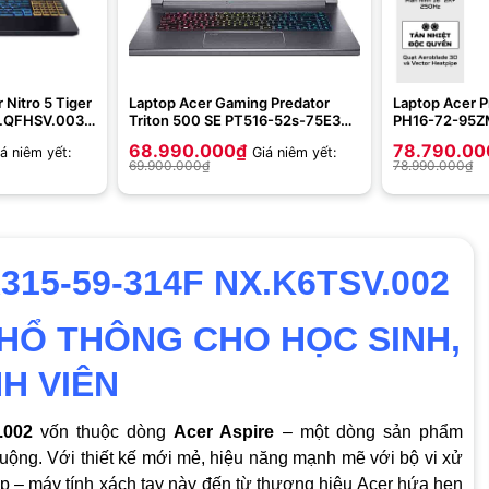
Nitro 5 Tiger
Laptop Acer Gaming Predator
Laptop Acer P
.QFHSV.003
Triton 500 SE PT516-52s-75E3
PH16-72-95Z
8GB | 512GB |
NH.QFQSV.001 (Core™ i7-
(Intel Core i
68.990.000
₫
78.790.00
á niêm yết:
Giá niêm yết:
.6 inch FHD
12700H | 16GB | 1TB |
2TB | 16 inch
69.900.000
₫
78.990.000
₫
n)
GeForce®RTX™3070Ti | 16 inch
11 | Đen)
WQXGA | Win11H | Steel Gray)
A315-59-314F NX.K6TSV.002
HỔ THÔNG CHO HỌC SINH,
NH VIÊN
V.002
vốn thuộc dòng
Acer Aspire
– một dòng sản phẩm
uộng. Với thiết kế mới mẻ, hiệu năng mạnh mẽ với bộ vi xử
op – máy tính xách tay này đến từ thương hiệu Acer hứa hẹn