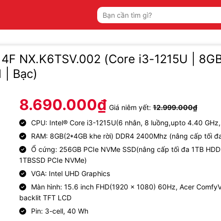
Tìm
kiếm:
14F NX.K6TSV.002 (Core i3-1215U | 8GB
 | Bạc)
8.690.000
₫
Giá niêm yết:
12.999.000
₫
CPU: Intel® Core i3-1215U(6 nhân, 8 luồng,upto 4.40 GHz
RAM: 8GB(2*4GB khe rời) DDR4 2400Mhz (nâng cấp tối đ
Ổ cứng: 256GB PCIe NVMe SSD(nâng cấp tối đa 1TB HDD
1TBSSD PCIe NVMe)
VGA: Intel UHD Graphics
Màn hình: 15.6 inch FHD(1920 x 1080) 60Hz, Acer Comfy
backlit TFT LCD
Pin: 3-cell, 40 Wh