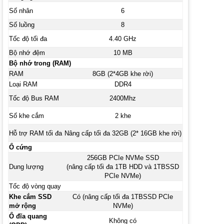
Số nhân
6
Số luồng
8
Tốc độ tối đa
4.40 GHz
Bộ nhớ đệm
10 MB
Bộ nhớ trong (RAM)
RAM
8GB (2*4GB khe rời)
Loại RAM
DDR4
Tốc độ Bus RAM
2400Mhz
Số khe cắm
2 khe
Hỗ trợ RAM tối đa
Nâng cấp tối đa 32GB (2* 16GB khe rời)
Ổ cứng
256GB PCIe NVMe SSD
Dung lượng
(nâng cấp tối đa 1TB HDD và 1TBSSD
PCIe NVMe)
Tốc độ vòng quay
Khe cắm SSD
Có (nâng cấp tối đa 1TBSSD PCIe
mở rộng
NVMe)
Ổ đĩa quang
Không có