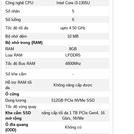
Công nghệ CPU
Intel Core i3-1305U
Số nhân
5
Số luồng
6
Tốc độ tối đa
upto 4.50 GHz
Bộ nhớ đệm
10 MB
Bộ nhớ trong (RAM)
RAM
8GB
Loại RAM
LPDDR5
Tốc độ Bus RAM
4800Mhz
Số khe cắm
-
Hỗ trợ RAM tối
Không nâng cấp được
đa
Ổ cứng
Dung lượng
512GB PCIe NVMe SSD
Tốc độ vòng quay
Khe cắm SSD
nâng cấp tối đa 1 TB PCIe Gen4, 16
mở rộng
Gb/s, NVMe
Ổ đĩa quang
Không có
(ODD)