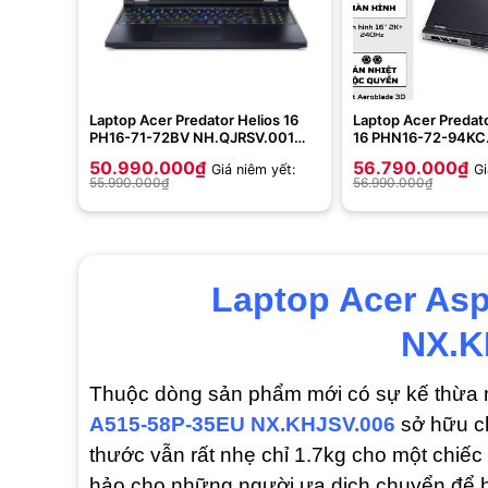
Laptop Acer Predator Helios 16
Laptop Acer Predat
PH16-71-72BV NH.QJRSV.001
16 PHN16-72-94KC
(Intel Core i7-13700HX | 16GB |
NH.QNMSV.005 (Inte
50.990.000
₫
56.790.000
₫
Giá niêm yết:
Gi
512GB | 16inch WQXGA | RTX
14900HX | 16GB | 1
55.990.000
₫
56.990.000
₫
4070 8GB | Win 11 | Đen)
4070 8GB | 16 inc
11 | Đen)
Laptop Acer Asp
NX.K
Thuộc dòng sản phẩm mới có sự kế thừa n
A515-58P-35EU NX.KHJSV.006
sở hữu ch
thước vẫn rất nhẹ chỉ 1.7kg cho một chiếc
hảo cho những người ưa dịch chuyển để họ