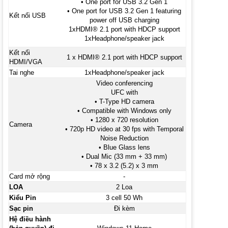
• One port for USB 3.2 Gen 1
• One port for USB 3.2 Gen 1 featuring
Kết nối USB
power off USB charging
1xHDMI® 2.1 port with HDCP support
1xHeadphone/speaker jack
Kết nối
1 x HDMI® 2.1 port with HDCP support
HDMI/VGA
Tai nghe
1xHeadphone/speaker jack
Video conferencing
UFC with
• T-Type HD camera
• Compatible with Windows only
• 1280 x 720 resolution
Camera
• 720p HD video at 30 fps with Temporal
Noise Reduction
• Blue Glass lens
• Dual Mic (33 mm + 33 mm)
• 78 x 3.2 (5.2) x 3 mm
Card mở rộng
-
LOA
2 Loa
Kiểu Pin
3 cell 50 Wh
Sạc pin
Đi kèm
Hệ điều hành