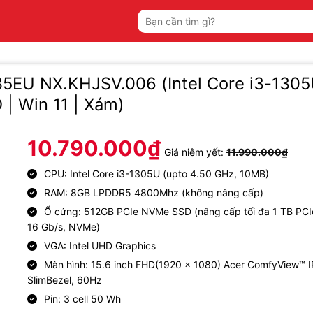
Tìm
kiếm:
35EU NX.KHJSV.006 (Intel Core i3-1305
 | Win 11 | Xám)
10.790.000
₫
Giá niêm yết:
11.990.000
₫
CPU: Intel Core i3-1305U (upto 4.50 GHz, 10MB)
RAM: 8GB LPDDR5 4800Mhz (không nâng cấp)
Ổ cứng: 512GB PCIe NVMe SSD (nâng cấp tối đa 1 TB PCI
16 Gb/s, NVMe)
VGA: Intel UHD Graphics
Màn hình: 15.6 inch FHD(1920 x 1080) Acer ComfyView™ 
SlimBezel, 60Hz
Pin: 3 cell 50 Wh