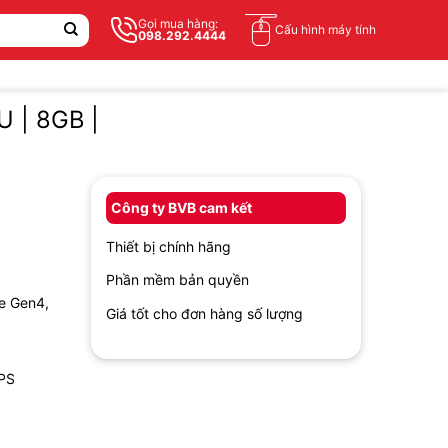
Gọi mua hàng:
Cấu hình máy tính
098.292.4444
U | 8GB |
Công ty BVB cam kết
Thiết bị chính hãng
Phần mềm bản quyền
e Gen4,
Giá tốt cho đơn hàng số lượng
IPS