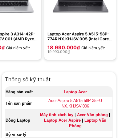
spire 3 A314-42P-
Laptop Acer Aspire 5 A515-58P-
SV.001 (AMD Ryzen
774R NX.KHJSV.005 (Intel Core
GB | 512GB | AMD
i7-1355U | 16GB | 512GB | Intel
0
₫
18.990.000
₫
Giá niêm yết:
Giá niêm yết:
cs | 14 inch
Iris Xe | 15.6 inch WUXGA | Win 11
19.990.000
₫
1 | Silver)
| Gray)
Thông số kỹ thuật
Hãng sản xuất
Laptop Acer
Acer Aspire 5 A515-58P-35EU
Tên sản phẩm
NX.KHJSV.006
Máy tính xách tay
|
Acer Văn phòng
|
Dòng Laptop
Laptop Acer Aspire
|
Laptop Văn
Phòng
Bộ vi xử lý