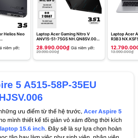
or Helios Neo
Laptop Acer Gaming Nitro V
Laptop Acer A
ANV15-51-75GS NH.QN8SV.005
R3B3 NX.KSF
l Core i9-
(Intel Core i7-13620H | 2*8GB |
7 5700U | 16
28.990.000
₫
12.790.00
á niêm yết:
Giá niêm yết:
TB | RTX
512GB | RTX 4050 6GB | 15.6
Radeon Graphi
29.990.000
₫
13.990.000
₫
h WQXGA | Win
inch FHD | Win 11 | Black)
WUXGA | Win 1
ire 5 A515-58P-35EU
HJSV.006
hững ưu điểm từ thế hệ trước,
Acer Aspire 5
o mình thiết kế tối giản vỏ xám đồng thời kích
laptop 15.6 inch
. Đây sẽ là sự lựa chọn hoàn
c tập hay làm việc như sinh viên, nhân viên