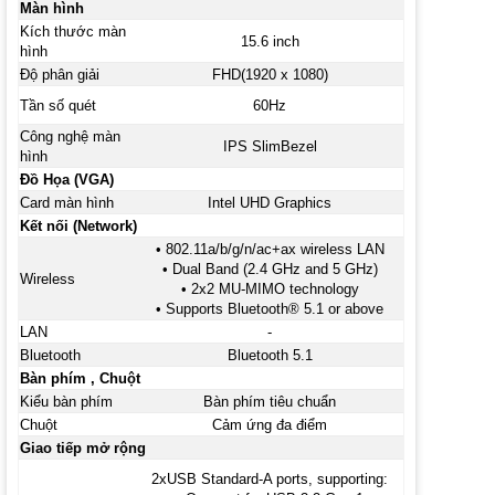
Màn hình
Kích thước màn
15.6 inch
hình
Độ phân giải
FHD(1920 x 1080)
Tần số quét
60Hz
Công nghệ màn
IPS SlimBezel
hình
Đồ Họa (VGA)
Card màn hình
Intel UHD Graphics
Kết nối (Network)
• 802.11a/b/g/n/ac+ax wireless LAN
• Dual Band (2.4 GHz and 5 GHz)
Wireless
• 2x2 MU-MIMO technology
• Supports Bluetooth® 5.1 or above
LAN
-
Bluetooth
Bluetooth 5.1
Bàn phím , Chuột
Kiểu bàn phím
Bàn phím tiêu chuẩn
Chuột
Cảm ứng đa điểm
Giao tiếp mở rộng
2xUSB Standard-A ports, supporting: