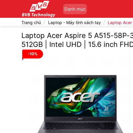
Bỏ
Danh mục
qua
nội
/
/
Trang chủ
Laptop - Máy tính xách tay
Laptop Acer
dung
Laptop Acer Aspire 5 A515-58P-
512GB | Intel UHD | 15.6 inch FHD
-10%