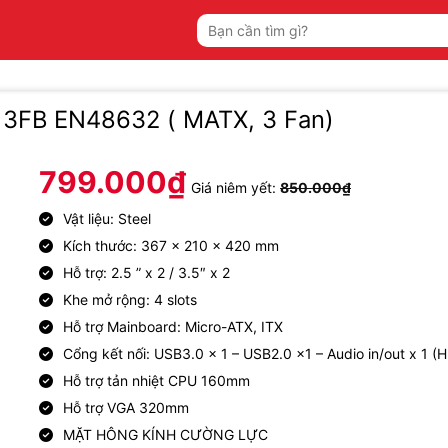
Tìm
kiếm:
 3FB EN48632 ( MATX, 3 Fan)
799.000
₫
Giá niêm yết:
850.000
₫
Vật liệu: Steel
Kích thước: 367 x 210 x 420 mm
Hỗ trợ: 2.5 ” x 2 / 3.5″ x 2
Khe mở rộng: 4 slots
Hỗ trợ Mainboard: Micro-ATX, ITX
Cổng kết nối: USB3.0 x 1 – USB2.0 x1 – Audio in/out x 1 (
Hỗ trợ tản nhiệt CPU 160mm
Hỗ trợ VGA 320mm
MẶT HÔNG KÍNH CƯỜNG LỰC