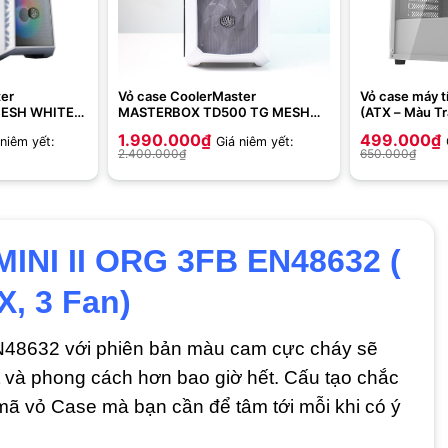
ter
Vỏ case CoolerMaster
Vỏ case máy t
ESH WHITE
MASTERBOX TD500 TG MESH
(ATX – Màu Tr
WHITE ARGB
1.990.000
₫
499.000
₫
 niêm yết:
Giá niêm yết:
2.400.000
₫
650.000
₫
INI II ORG 3FB EN48632 (
, 3 Fan)
48632 với phiên bản màu cam cực cháy sẽ
 và phong cách hơn bao giờ hết. Cấu tạo chắc
mã vỏ Case mà bạn cần để tâm tới mỗi khi có ý