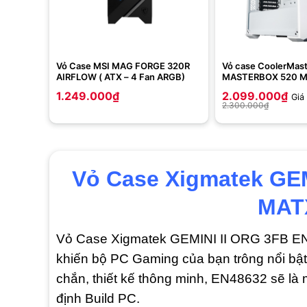
Vỏ Case MSI MAG FORGE 320R
Vỏ case CoolerMas
AIRFLOW ( ATX – 4 Fan ARGB)
MASTERBOX 520 M
(ATX, 3 Fan ARGB)
1.249.000
₫
2.099.000
₫
Giá
2.300.000
₫
Vỏ Case Xigmatek GEM
MATX
Vỏ Case Xigmatek GEMINI II ORG 3FB EN
khiến bộ PC Gaming của bạn trông nổi bật
chắn, thiết kế thông minh, EN48632 sẽ là 
định Build PC.