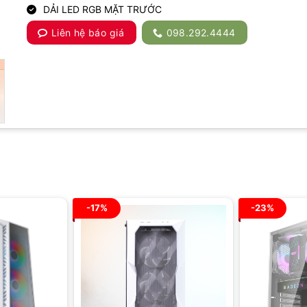
DẢI LED RGB MẶT TRƯỚC
Liên hệ báo giá
098.292.4444
-17%
-23%