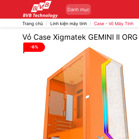
Bỏ
Danh mục
qua
nội
/
/
Trang chủ
Linh kiện máy tính
Case - Vỏ Máy Tính
dung
Vỏ Case Xigmatek GEMINI II ORG
-6%