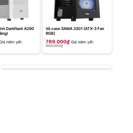
ính Darkflash A290
Vỏ case SAMA 3301 (ATX-3 Fan
ắng)
RGB)
769.000
₫
Giá niêm yết:
Giá niêm yết:
900.000
₫