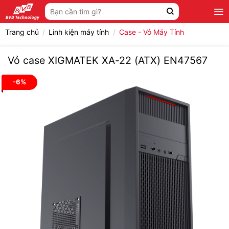
Bỏ
Tìm
qua
kiếm:
nội
Trang chủ
/
Linh kiện máy tính
/
Case - Vỏ Máy Tính
dung
Vỏ case XIGMATEK XA-22 (ATX) EN47567
-6%