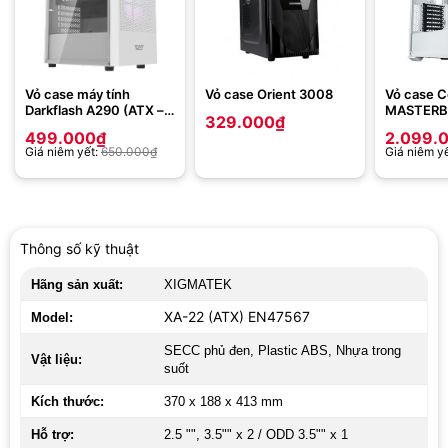
Vỏ case máy tính
Vỏ case Orient 3008
Vỏ case C
Darkflash A290 (ATX –
MASTERB
329.000
₫
Màu Trắng)
MESH WHI
499.000
₫
2.099.
Fan ARGB
Giá niêm yết:
650.000
₫
Giá niêm y
Thông số kỹ thuật
Hãng sản xuất:
XIGMATEK
XA-22 (ATX) EN47567
Model:
SECC phủ đen, Plastic ABS, Nhựa trong
Vật liệu:
suốt
Kích thước:
370 x 188 x 413 mm
Hỗ trợ:
2.5 "", 3.5"" x 2 / ODD 3.5"" x 1