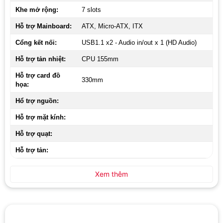
Khe mở rộng:
7 slots
Hỗ trợ Mainboard:
ATX, Micro-ATX, ITX
Cổng kết nối:
USB1.1 x2 - Audio in/out x 1 (HD Audio)
Hỗ trợ tản nhiệt:
CPU 155mm
Hỗ trợ card đồ
330mm
họa:
Hổ trợ nguồn:
Hỗ trợ mặt kính:
Hỗ trợ quạt:
Hỗ trợ tản:
Xem thêm