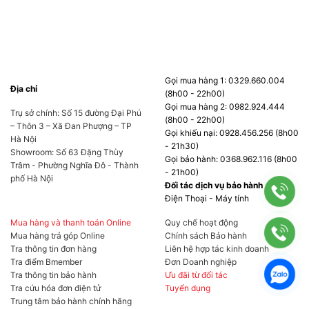
Thiết kế
SAMA 4502
có kích thước
Gọi mua hàng 1: 0329.660.004
Địa chỉ
490(L)×235(W)×505(H)mm , cùng trọng lượng
(8h00 - 22h00)
Gọi mua hàng 2: 0982.924.444
Trụ sở chính: Số 15 đường Đại Phú
10.4Kg. Đây là một chiếc vỏ case tương đối
(8h00 - 22h00)
– Thôn 3 – Xã Đan Phượng – TP
Gọi khiếu nại: 0928.456.256 (8h00
rộng rãi, hỗ trợ cho các Mainboard chuẩn ATX
Hà Nội
- 21h30)
Showroom: Số 63 Đặng Thùy
trở xuống. Kích thước lớn cho phép bạn lắp đặt
Gọi bảo hành: 0368.962.116 (8h00
Trâm - Phường Nghĩa Đô - Thành
- 21h00)
cả những mẫu VGA có kích thước tối đa
phố Hà Nội
Đối tác dịch vụ bảo hành
430mm – phù hợp cho cả những mẫu
Điện Thoại - Máy tính
RTX4000 Series cỡ đại.
Mua hàng và thanh toán Online
Quy chế hoạt động
Mua hàng trả góp Online
Chính sách Bảo hành
Tra thông tin đơn hàng
Liên hệ hợp tác kinh doanh
Tra điểm Bmember
Đơn Doanh nghiệp
Tra thông tin bảo hành
Ưu đãi từ đối tác
Tra cứu hóa đơn điện tử
Tuyển dụng
Trung tâm bảo hành chính hãng