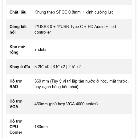
Chất liệu
Khung thép SPCC 0.8mm + kính cường lực
Cổng kết
2*USB3.0 + 1*USB Type C + HD Audio + Led
nối
controller
Khe mở
7 slots
rộng
Khay ổ đĩa
5.25" x0 | 3.5'' x2 | 2.5'' x2
Hỗ trợ
360 mm (Tùy ý vị trí lắp tản nước ở nóc, mặt trước,
RAD
hay cạnh hông bên phải).
Hỗ trợ
430mm (phù hợp VGA 4000 series)
VGA
Hỗ trợ
CPU
180mm
Cooler