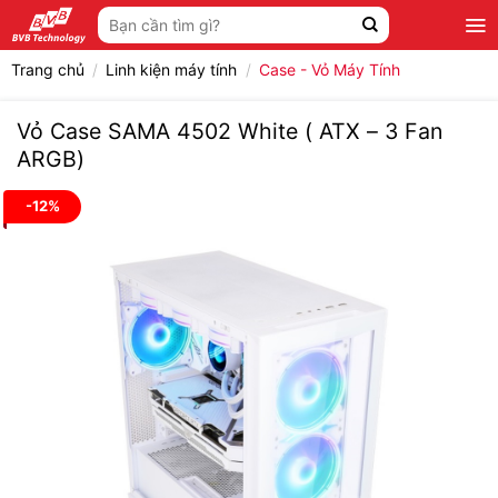
Bỏ
Tìm
qua
kiếm:
nội
Trang chủ
/
Linh kiện máy tính
/
Case - Vỏ Máy Tính
dung
Vỏ Case SAMA 4502 White ( ATX – 3 Fan
ARGB)
-12%