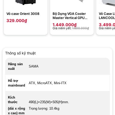
Vỏ case Orient 3008
Bộ Dựng VGA Cooler
Vỏ Case L
Master Vertical GPU
LANCOOL 
329.000
₫
Holder Kit Ver 3 WHITE
WHITE ( F
1.449.000
₫
3.499.
( PCI 4.0 165mm)
Tower/Mà
Giá niêm yết:
1.600.000
₫
Giá niêm y
Fan Led 
Type C)
Thông số kỹ thuật
Hãng sản
SAMA
xuất
Hỗ trợ
ATX, MicroATX, Mini-ITX
mainboard
Kích
thước
490(L)×235(W)×505(H)mm.
(
dài x rộng
Trọng lượng: 10.4kg
x
cao
) mm