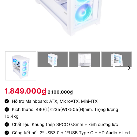
1.849.000
₫
2.100.000
₫
Hỗ trợ Mainboard: ATX, MicroATX, Mini-ITX
Kích thước: 490(L)×235(W)×505(H)mm. Trọng lượng:
10.4kg
Chất liệu: Khung thép SPCC 0.8mm + kính cường lực
Cổng kết nối: 2*USB3.0 + 1*USB Type C + HD Audio + Led