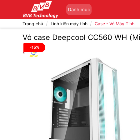
Bỏ
Danh mục
qua
nội
/
/
Trang chủ
Linh kiện máy tính
Case - Vỏ Máy Tính
dung
Vỏ case Deepcool CC560 WH (Mid
-15%