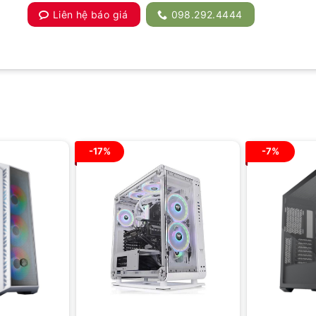
Liên hệ báo giá
098.292.4444
-17%
-7%