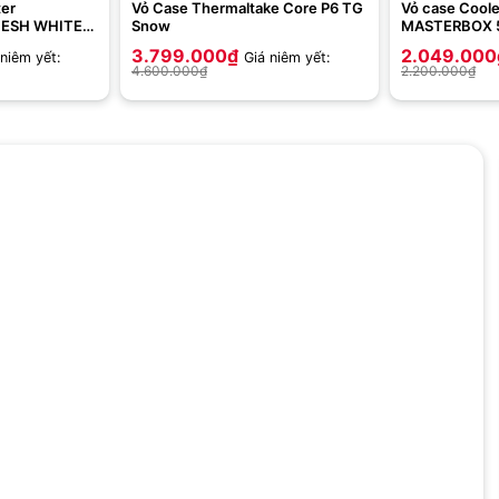
ter
Vỏ Case Thermaltake Core P6 TG
Vỏ case Cool
ESH WHITE
Snow
MASTERBOX 
(ATX, 3 Fan 
3.799.000
₫
2.049.000
 niêm yết:
Giá niêm yết:
4.600.000
₫
2.200.000
₫