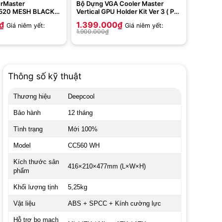
erMaster
Bộ Dựng VGA Cooler Master
520 MESH BLACK
Vertical GPU Holder Kit Ver 3 ( PCI
ARGB)
4.0 165mm)
₫
1.399.000
₫
Giá niêm yết:
Giá niêm yết:
1.900.000
₫
Thông số kỹ thuật
Thương hiệu
Deepcool
Bảo hành
12 tháng
Tình trạng
Mới 100%
Model
CC560 WH
Kích thước sản
416×210×477mm (L×W×H)
phẩm
Khối lượng tịnh
5,25kg
Vật liệu
ABS + SPCC + Kính cường lực
Hỗ trợ bo mạch