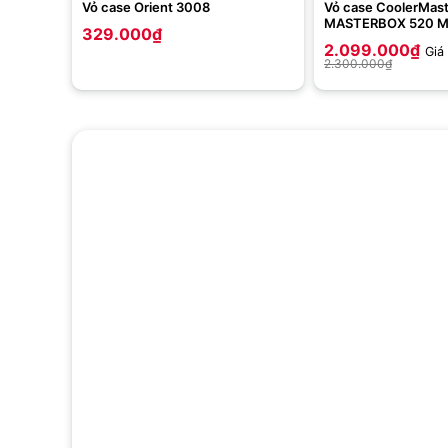
Vỏ case Orient 3008
Vỏ case CoolerMas
MASTERBOX 520 M
329.000
₫
(ATX, 3 Fan ARGB)
2.099.000
₫
Giá
2.300.000
₫