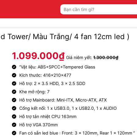
Tìm
kiếm:
 Tower/ Màu Trắng/ 4 fan 12cm led )
1.099.000
₫
Giá niêm yết:
1.300.000
₫
“Vật liệu: ABS+SPCC+Tempered Glass
Kích thước: 416x210x477
Hỗ trợ: 2 x 3.5 HDD, 3 x 2.5 SDD
Khe mở rộng: 7
Hỗ trợ Mainboard: Mini-ITX, Micro-ATX, ATX
Cổng kết nối: 1 x USB3.0, 1 x USB2.0, 1 x AUDIO
Hỗ trợ tản nhiệt CPU 163mm
Hỗ trợ VGA 370mm
Fan có sẵn led blue : Front: 3 x 120mm, Rear 1 x 120mm ”