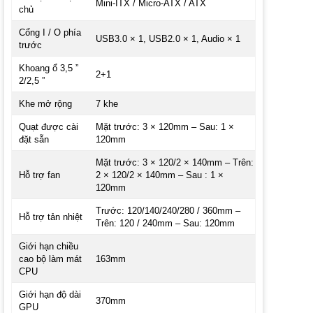
Mini-ITX / Micro-ATX / ATX
chủ
Cổng I / O phía
USB3.0 × 1, USB2.0 × 1, Audio × 1
trước
Khoang ổ 3,5 ”
2+1
2/2,5 ”
Khe mở rộng
7 khe
Quạt được cài
Mặt trước: 3 × 120mm – Sau: 1 ×
đặt sẵn
120mm
Mặt trước: 3 × 120/2 × 140mm – Trên:
Hỗ trợ fan
2 × 120/2 × 140mm – Sau : 1 ×
120mm
Trước: 120/140/240/280 / 360mm –
Hỗ trợ tản nhiệt
Trên: 120 / 240mm – Sau: 120mm
Giới hạn chiều
cao bộ làm mát
163mm
CPU
Giới hạn độ dài
370mm
GPU