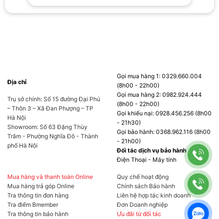
Gọi mua hàng 1: 0329.660.004
Địa chỉ
(8h00 - 22h00)
Gọi mua hàng 2: 0982.924.444
Trụ sở chính: Số 15 đường Đại Phú
(8h00 - 22h00)
– Thôn 3 – Xã Đan Phượng – TP
Gọi khiếu nại: 0928.456.256 (8h00
Hà Nội
- 21h30)
Showroom: Số 63 Đặng Thùy
Gọi bảo hành: 0368.962.116 (8h00
Trâm - Phường Nghĩa Đô - Thành
- 21h00)
phố Hà Nội
Đối tác dịch vụ bảo hành
Điện Thoại - Máy tính
Thiết kế nhỏ gọn, sang trọng
Mua hàng và thanh toán Online
Quy chế hoạt động
Vỏ Case Jonsbo Z20 sử dụng những vật liệu
Mua hàng trả góp Online
Chính sách Bảo hành
Tra thông tin đơn hàng
Liên hệ hợp tác kinh doanh
cao cấp nhất để đảm bảo cả độ cứng cáp bền
Tra điểm Bmember
Đơn Doanh nghiệp
bỉ lẫn ngoại hình sang trọng đẳng cấp. Khung
Tra thông tin bảo hành
Ưu đãi từ đối tác