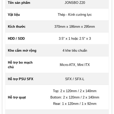
Tên sản phẩm
JONSBO Z20
Vật liệu
Thép - Kính cường lực
Kích thước
370mm x 186mm x 295mm
HDD / SDD
3.5" x 1 hoặc 2.5" x 3
Khe cắm mở rộng
4 khe tiêu chuẩn
Hỗ trợ bo mạch
Micro-ATX, Mini ITX
chủ
Hỗ trợ PSU SFX
SFX / SFX-L
Top: 2 x 120mm / 2 x 140mm
Hỗ trợ quạt
Bottom: 2 x 120mm / 2 x 140mm
Rear: 1 x 120mm / 1 x 92mm