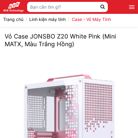
Bỏ
Tìm
qua
kiếm:
nội
Trang chủ
/
Linh kiện máy tính
/
Case - Vỏ Máy Tính
dung
Vỏ Case JONSBO Z20 White Pink (Mini
MATX, Màu Trắng Hồng)