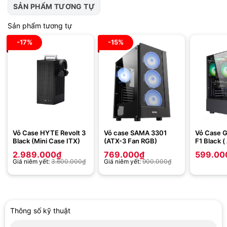
SẢN PHẨM TƯƠNG TỰ
Sản phẩm tương tự
-17%
-15%
Vỏ Case HYTE Revolt 3
Vỏ case SAMA 3301
Vỏ Case 
Black (Mini Case ITX)
(ATX-3 Fan RGB)
F1 Black 
Đen)
2.989.000
₫
769.000
₫
599.00
Giá niêm yết:
3.600.000
₫
Giá niêm yết:
900.000
₫
Thông số kỹ thuật