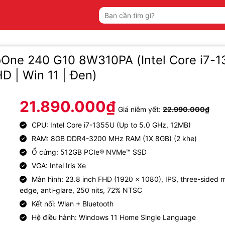
Tìm
kiếm:
roOne 240 G10 8W310PA (Intel Core i7-1
HD | Win 11 | Đen)
21.890.000
₫
Giá niêm yết:
22.990.000
₫
CPU: Intel Core i7-1355U (Up to 5.0 GHz, 12MB)
RAM: 8GB DDR4-3200 MHz RAM (1X 8GB) (2 khe)
Ổ cứng: 512GB PCIe® NVMe™ SSD
VGA: Intel Iris Xe
Màn hình: 23.8 inch FHD (1920 x 1080), IPS, three-sided m
edge, anti-glare, 250 nits, 72% NTSC
Kết nối: Wlan + Bluetooth
Hệ điều hành: Windows 11 Home Single Language