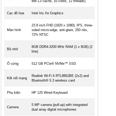
MB L3 cache, 10 cores, 12 threads)
Cạc đồ họa
Intel Iris Xe Graphics
23.8 inch FHD (1920 x 1080), IPS, three-
Màn hình
sided micro-edge, anti-glare, 250 nits,
72% NTSC
8GB DDR4-3200 MHz RAM (1 x 8GB) (2
Bộ nhớ
khe)
Ổ cứng
512 GB PCIe® NVMe™ SSD
Realtek Wi-Fi 6 RTL8852BE (2x2) and
Kết nối mạng
Bluetooth® 5.3 wireless card
Phụ kiện
HP 125 Wired Keyboard
5 MP camera (pull-up) with integrated
Camera
dual array digital microphones