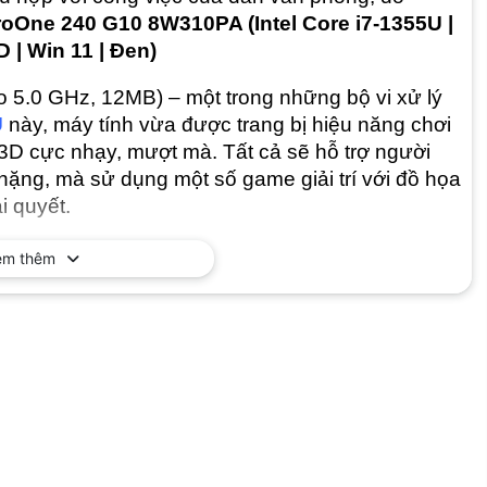
ProOne 240 G10 8W310PA (Intel Core i7-1355U |
D | Win 11 | Đen)
to 5.0 GHz, 12MB) – một trong những bộ vi xử lý
U
này, máy tính vừa được trang bị hiệu năng chơi
3D cực nhạy, mượt mà. Tất cả sẽ hỗ trợ người
 nặng, mà sử dụng một số game giải trí với đồ họa
i quyết.
em thêm