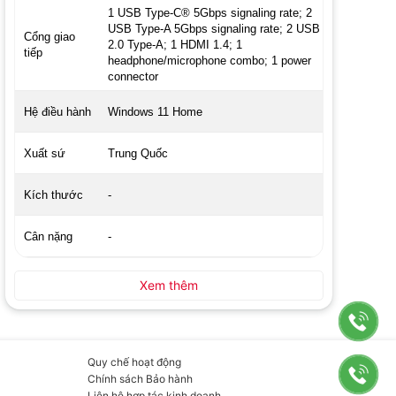
1 USB Type-C® 5Gbps signaling rate; 2
USB Type-A 5Gbps signaling rate; 2 USB
Cổng giao
2.0 Type-A; 1 HDMI 1.4; 1
tiếp
headphone/microphone combo; 1 power
connector
Hệ điều hành
Windows 11 Home
Xuất sứ
Trung Quốc
Kích thước
-
Cân nặng
-
Xem thêm
Quy chế hoạt động
Chính sách Bảo hành
Liên hệ hợp tác kinh doanh