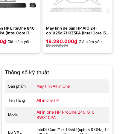
àn HP EliteOne 840
Máy tính để bàn HP AIO 24-
A (Intel Core i7-
cb1025d 7H3Z5PA (Intel Core i5-
 512GB | RTX
1235U | 8 GB | 512 GB | Intel Iris
00
₫
19.290.000
₫
Giá niêm yết:
Giá niêm yết:
Win 11 | Bạc)
Xe | 23.8 inch FHD | Win 11 |
20.990.000
₫
Trắng
Thông số kỹ thuật
Sản phẩm
Máy tính All in One
Tên Hãng
All in one HP
All in one HP ProOne 240 G10
Model
8W310PA
Intel® Core™ i7-1355U (upto 5.0 GHz, 12
Bộ VXL