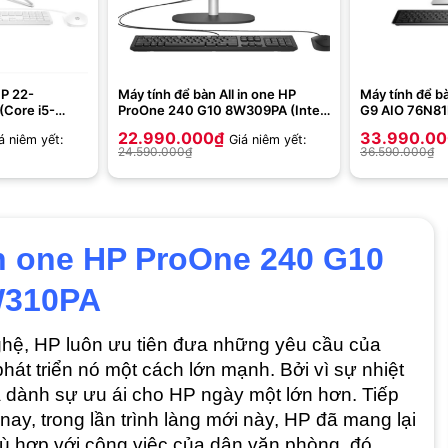
HP 22-
Máy tính để bàn All in one HP
Máy tính để b
Core i5-
ProOne 240 G10 8W309PA (Intel
G9 AIO 76N81P
| Intel Iris
Core i7-1355U | 16GB | 512GB |
12700 | 8GB |
22.990.000
₫
33.990.0
á niêm yết:
Giá niêm yết:
Win 11 |
Intel Iris Xe | 23.8 inch FHD | Win
3050Ti 4GB | 
24.590.000
₫
36.590.000
₫
11 | Đen)
in one HP ProOne 240 G10
310PA
ghệ, HP luôn ưu tiên đưa những yêu cầu của
phát triển nó một cách lớn mạnh. Bởi vì sự nhiệt
à dành sự ưu ái cho HP ngày một lớn hơn. Tiếp
nay, trong lần trình làng mới này, HP đã mang lại
ù hợp với công việc của dân văn phòng, đó