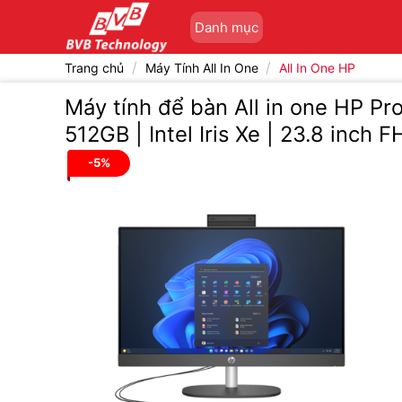
Bỏ
Danh mục
qua
nội
/
/
Trang chủ
Máy Tính All In One
All In One HP
dung
Máy tính để bàn All in one HP P
512GB | Intel Iris Xe | 23.8 inch F
-5%