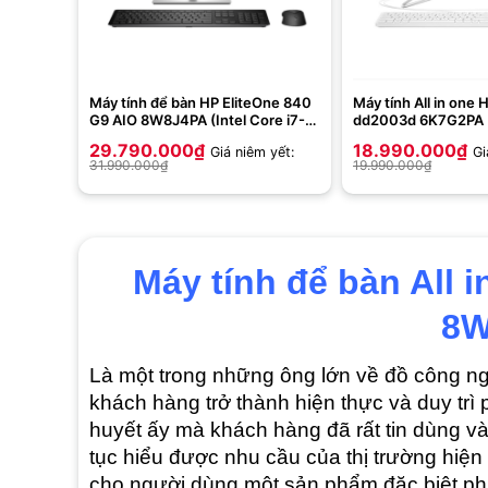
Máy tính để bàn HP EliteOne 840
Máy tính All in one 
G9 AIO 8W8J4PA (Intel Core i7-
dd2003d 6K7G2PA (
13700 | 16GB | 512GB | Intel UHD
1235U | 8GB | 256GB 
29.790.000
₫
18.990.000
₫
Giá niêm yết:
Gi
Graphics 770 | 23.8 inch FHD |
Xe | 21.5 inch FHD | 
31.990.000
₫
19.990.000
₫
Cảm ứng | Win 11 | Bạc)
Trắng)
Máy tính để bàn All 
8W
Là một trong những ông lớn về đồ công n
khách hàng trở thành hiện thực và duy trì 
huyết ấy mà khách hàng đã rất tin dùng v
tục hiểu được nhu cầu của thị trường hiện 
cho người dùng một sản phẩm đặc biệt ph