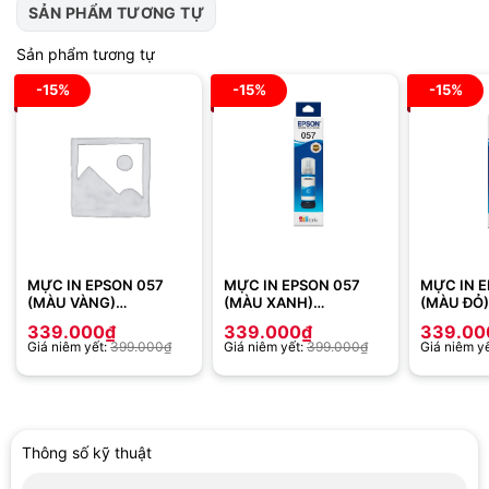
SẢN PHẨM TƯƠNG TỰ
Sản phẩm tương tự
-15%
-15%
-15%
MỰC IN EPSON 057
MỰC IN EPSON 057
MỰC IN 
(MÀU VÀNG)
(MÀU XANH)
(MÀU ĐỎ)
(C13T09D400) – DÙNG
(C13T09D200) – DÙNG
(C13T09D
339.000
₫
339.000
₫
339.00
CHO MÁY IN EPSON
CHO MÁY IN EPSON
CHO MÁY 
Giá niêm yết:
399.000
₫
Giá niêm yết:
399.000
₫
Giá niêm y
L8050, L18050
L8050, L18050
L8050, L
Thông số kỹ thuật