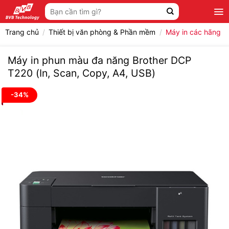
Bỏ
Tìm
qua
kiếm:
nội
Trang chủ
/
Thiết bị văn phòng & Phần mềm
/
Máy in các hãng
dung
Máy in phun màu đa năng Brother DCP
T220 (In, Scan, Copy, A4, USB)
-34%