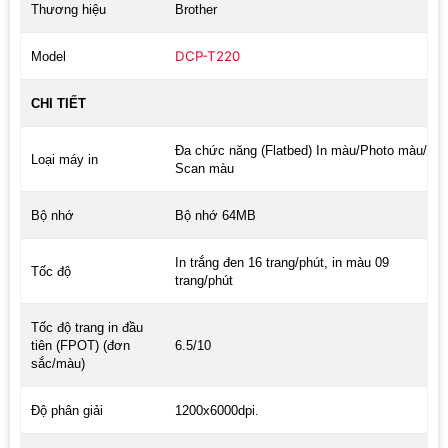
Thương hiệu
Brother
DCP-T220
Model
CHI TIẾT
Đa chức năng (Flatbed) In màu/Photo màu/
Loại máy in
Scan màu
Bộ nhớ
Bộ nhớ 64MB
In trắng đen 16 trang/phút, in màu 09
Tốc độ
trang/phút
Tốc độ trang in đầu
tiên (FPOT) (đơn
6.5/10
sắc/màu)
Độ phân giải
1200x6000dpi.