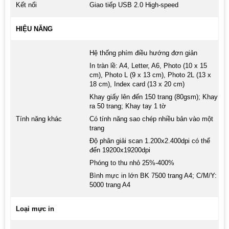
Kết nối
Giao tiếp USB 2.0 High-speed
HIỆU NĂNG
Hệ thống phím điều hướng đơn giản
In tràn lề: A4, Letter, A6, Photo (10 x 15
cm), Photo L (9 x 13 cm), Photo 2L (13 x
18 cm), Index card (13 x 20 cm)
Khay giấy lên đến 150 trang (80gsm); Khay
ra 50 trang; Khay tay 1 tờ
Tính năng khác
Có tính năng sao chép nhiều bản vào một
trang
Độ phân giải scan 1.200x2.400dpi có thể
đến 19200x19200dpi
Phóng to thu nhỏ 25%-400%
Bình mực in lớn BK 7500 trang A4; C/M/Y:
5000 trang A4
Loại mực in