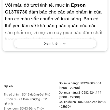
Với màu đỏ tươi tinh tế, mực in
Epson
C13T6736
đảm bảo cho các sản phẩm in của
bạn có màu sắc chuẩn và tươi sáng. Bạn có
thể yên tâm về khả năng bảo quản của các
sản phẩm in, vì mực in này giúp bảo đảm chất
lượng in tốt và không bị phai màu trong thời
Xem thêm
gian dài.
Với mực in chính hãng
Epson C13T6736
, bạn
sẽ được trải nghiệm sự tinh tế và chất lượng
vượt trội trong việc in ấn.
Gọi mua hàng 1: 0329.660.004
Địa chỉ
(8h00 - 22h00)
Gọi mua hàng 2: 0982.924.444
Mực in Epson C13T6736 – Sắc nét và đậm
Trụ sở chính: Số 15 đường Đại Phú
(8h00 - 22h00)
– Thôn 3 – Xã Đan Phượng – TP
đà
Gọi khiếu nại: 0928.456.256 (8h00
Hà Nội
- 21h30)
Showroom: Số 63 Đặng Thùy