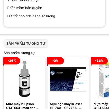
Phần mềm bản quyền
Giá tốt cho đơn hàng số lượng
SẢN PHẨM TƯƠNG TỰ
Sản phẩm tương tự
-36%
-0%
-36%
Mực máy in Epson
Mực hộp máy in laser
Mực máy 
C13T6641 màu đen
HP 76A – CF276A –
C13T6644