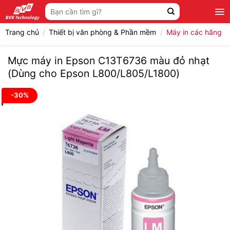
Bỏ
Tìm
qua
kiếm:
nội
Trang chủ
/
Thiết bị văn phòng & Phần mềm
/
Máy in các hãng
dung
Mực máy in Epson C13T6736 màu đỏ nhạt
(Dùng cho Epson L800/L805/L1800)
-30%