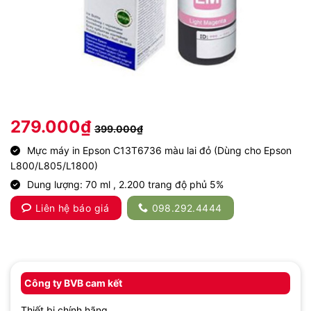
279.000
₫
399.000
₫
Mực máy in Epson C13T6736 màu lai đỏ (Dùng cho Epson
L800/L805/L1800)
Dung lượng: 70 ml , 2.200 trang độ phủ 5%
Liên hệ báo giá
098.292.4444
Công ty BVB cam kết
Thiết bị chính hãng