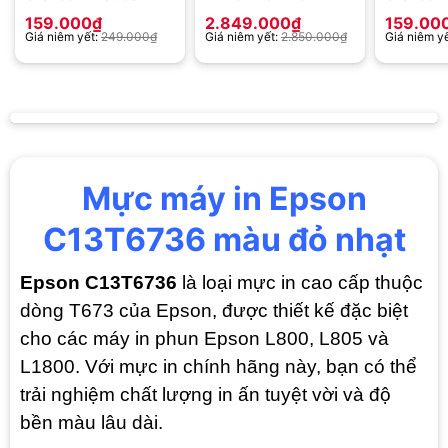
(Dùng cho Epson
Dùng cho máy in HP
(Dùng ch
159.000
₫
2.849.000
₫
159.00
L120/L300/L310/L350/L355/L365/L550/L455/L555/L565/L1300/L6
M404N/ M404dn/
L120/L30
Giá niêm yết:
249.000
₫
Giá niêm yết:
2.850.000
₫
Giá niêm y
M404dw, MFP
M428fdw / M428fdn
Mực máy in Epson
C13T6736 màu đỏ nhạt
Epson C13T6736
là loại mực in cao cấp thuộc
dòng T673 của Epson, được thiết kế đặc biệt
cho các máy in phun Epson L800, L805 và
L1800. Với mực in chính hãng này, bạn có thể
trải nghiệm chất lượng in ấn tuyệt vời và độ
bền màu lâu dài.