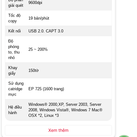
9600dpi
giải quét
Tốc độ
19 bản/phút
copy
Kết nối
USB 2.0. CAPT 3.0
Độ
phóng
25 ~ 200%
to, thu
nhỏ
Khay
150tờ
giấy
Sử dụng
catridge
EP 725 (1600 trang)
mực
Windows® 2000,XP, Server 2003, Server
Hệ điều
2008, Windows Vista®, Windows 7 Mac®
hành
OSX *2, Linux *3
Xem thêm