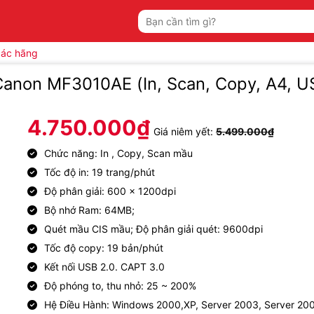
Tìm
kiếm:
các hãng
Canon MF3010AE (In, Scan, Copy, A4, U
4.750.000
₫
Giá niêm yết:
5.499.000
₫
Chức năng: In , Copy, Scan mầu
Tốc độ in: 19 trang/phút
Độ phân giải: 600 x 1200dpi
Bộ nhớ Ram: 64MB;
Quét mầu CIS mầu; Độ phân giải quét: 9600dpi
Tốc độ copy: 19 bản/phút
Kết nối USB 2.0. CAPT 3.0
Độ phóng to, thu nhỏ: 25 ~ 200%
Hệ Điều Hành: Windows 2000,XP, Server 2003, Server 20