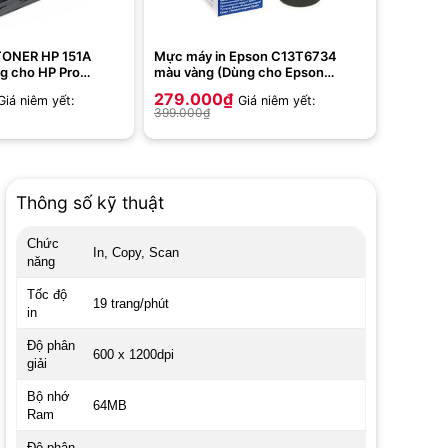
ONER HP 151A
Mực máy in Epson C13T6734
g cho HP Pro
màu vàng (Dùng cho Epson
3dw/MFP
L800/L805/L1800)
279.000
₫
Giá niêm yết:
Giá niêm yết:
fdw (Không chip)
399.000
₫
Thông số kỹ thuật
Chức
In, Copy, Scan
năng
Tốc độ
19 trang/phút
in
Độ phân
600 x 1200dpi
giải
Bộ nhớ
64MB
Ram
Độ phân