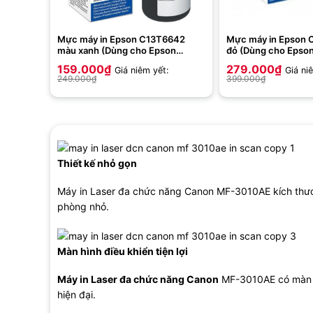
Mực máy in Epson C13T6642
Mực máy in Epson
màu xanh (Dùng cho Epson
đỏ (Dùng cho Epso
L120/L300/L310/L350/L355/L365/L550/L455/L555/L565/
L800/L805/L1800)
159.000
₫
279.000
₫
Giá niêm yết:
Giá ni
249.000
₫
399.000
₫
Thiết kế nhỏ gọn
Máy in Laser đa chức năng Canon MF-3010AE kích thước
phòng nhỏ.
Màn hình điều khiển tiện lợi
Máy in Laser đa chức năng Canon
MF-3010AE có màn h
hiện đại.