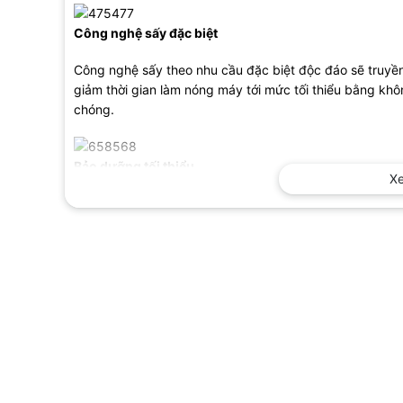
Công nghệ sấy đặc biệt
Công nghệ sấy theo nhu cầu đặc biệt độc đáo sẽ truyền 
giảm thời gian làm nóng máy tới mức tối thiểu bằng khô
chóng.
Bảo dưỡng tối thiểu
X
Máy in Laser đa chức năng Canon MF-3010AE
sử dụng
trống mực cảm quang, thiết bị làm sạch và khoang chứa
Tốc độ in cao
Máy in Laser Canon MF-3010AE có tốc độ in 19 trang/ph
laser trắng đen.
Kết nối USB 2.0