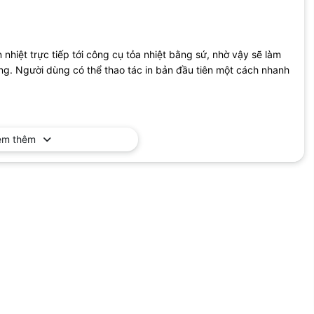
nhiệt trực tiếp tới công cụ tỏa nhiệt bằng sứ, nhờ vậy sẽ làm
ng. Người dùng có thể thao tác in bản đầu tiên một cách nhanh
em thêm
 catridge mực 335. Catridge mực này được thiết kế tích hợp
 mực nhằm thiết kiệm chi phí và thay thế ống mực rất dễ dàng.
út, chu trình in hàng tháng lên đến 8000 trang với công nghệ in