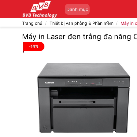
Bỏ
Danh mục
qua
nội
/
/
Trang chủ
Thiết bị văn phòng & Phần mềm
Máy in 
dung
Máy in Laser đen trắng đa năng 
-14%