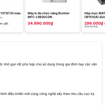
 C13T6733 màu
Máy in đa chức năng Brother
Hộp mực MAT
n
MFC-L9630CDN
(W1510A) dùn
L1300/L605/L655)
4003dn/400
34.990.000
₫
299.000
₫
êm yết:
4103fdn/4103
499.000
₫
 nhỏ gọn rất phù hợp cho sử dụng trong gia đình hay các văn
ình điều khiển mới cùng công nghệ sấy theo nhu cầu cực kỳ