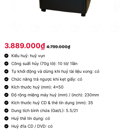
3.889.000
₫
4.799.000
₫
Kiểu huỷ: huỷ vụn
Công suất hủy (70g tờ): 10 tờ/ 1lần
Tự khởi động và dừng khi huỷ tài liệu xong: có
Chức năng trả ngược khi kẹt giấy: có
Kích thước huỷ (mm): 4×50
Độ rộng miệng máy huỷ (mm) / (inch): 230mm
Kích thước huỷ CD & thẻ tín dụng (mm): 35
Dung tích bình chứa (Gal/L): 5.5/21
Huỷ thẻ tín dụng: có
Huỷ đĩa CD / DVD: có