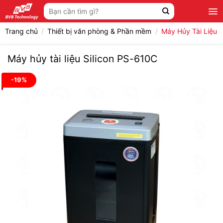
Bỏ
Tìm
qua
kiếm:
nội
Trang chủ
/
Thiết bị văn phòng & Phần mềm
/
Máy Hủy Tài Liệu
dung
Máy hủy tài liệu Silicon PS-610C
-19%