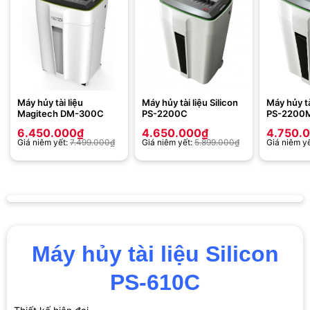
Máy hủy tài liệu
Máy hủy tài liệu Silicon
Máy hủy tà
Magitech DM-300C
PS-2200C
PS-2200
6.450.000
₫
4.650.000
₫
4.750.
Giá niêm yết:
7.499.000
₫
Giá niêm yết:
5.899.000
₫
Giá niêm y
Máy hủy tài liệu Silicon
PS-610C