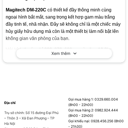
Magitech DM-220C
có thiết kế đầy thông minh cùng
ngoại hình bắt mắt, sang trọng kết hợp gam màu trắng
đầy tinh tế, nhã nhặn. Đây sẽ không chỉ là một chiếc máy
hủy giấy hữu dụng mà còn là một thiết bị làm nổi bật lên
không gian văn phòng của bạn.
Với kích thước chỉ 322x372x600mm và nặng 12.3kg
Xem thêm
cùng với phần phía dưới chân máy được gắn bánh xe di
động, người dùng có thể thoải mái di chuyển máy đến bất
cứ đâu họ muốn. Ngoài ra, với đèn LED hiển thị bảng
điều khiển, người dùng có thể thực hiện các thao tác hoạt
động một cách dễ dàng.
Máy hủy tài liệu
Magitech DM-220C
không chỉ đơn giản
để hủy tài liệu, mà nó còn giúp bảo vệ môi trường, những
Gọi mua hàng 1: 0329.660.004
Địa chỉ
mảnh giấy vụn được tái chế tạo thành những vật phẩm
(8h00 - 22h00)
Gọi mua hàng 2: 0982.924.444
có ích. Thật là tiện lợi đúng không nào?
Trụ sở chính: Số 15 đường Đại Phú
(8h00 - 22h00)
– Thôn 3 – Xã Đan Phượng – TP
Gọi khiếu nại: 0928.456.256 (8h00
Hà Nội
- 21h30)