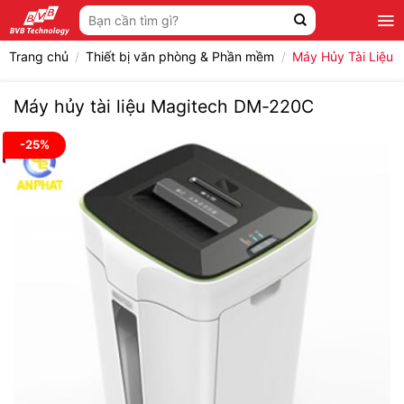
Bỏ
Tìm
qua
kiếm:
nội
Trang chủ
/
Thiết bị văn phòng & Phần mềm
/
Máy Hủy Tài Liệu
dung
Máy hủy tài liệu Magitech DM-220C
-25%