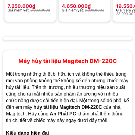
Silicon PS-6800C
Silicon P
7.250.000
₫
4.650.000
₫
19.550
Giá niêm yết:
9.999.000
₫
Giá niêm yết:
5.899.000
₫
Giá niêm yế
23.999.00
Máy hủy tài liệu Magitech DM-220C
Một trong những thiết bị hữu ích và không thể thiếu trong
mỗi văn phòng không thể không kể đến những chiếc máy
hủy tài liệu. Trên thị trường, nhiều thương hiệu sản xuất
cũng cho ra mắt nhiều sản phẩm ấn tượng với nhiều
chức năng được cải tiến hiện đại. Một trong số đó phải kể
đến em máy
hủy tài liệu Magitech DM-220C
của nhà
Magitech. Hãy cùng
An Phát PC
khám phá thêm thông
tin chi tiết về chiếc máy này ngay dưới đây thôi!
Kiểu dáng hiện đại