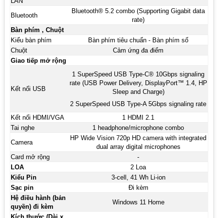
LAN
Bluetooth® 5.2 combo (Supporting Gigabit data
Bluetooth
rate)
Bàn phím , Chuột
Kiểu bàn phím
Bàn phím tiêu chuẩn - Bàn phím số
Chuột
Cảm ứng đa điểm
Giao tiếp mở rộng
1 SuperSpeed USB Type-C® 10Gbps signaling
rate (USB Power Delivery, DisplayPort™ 1.4, HP
Kết nối USB
Sleep and Charge)
2 SuperSpeed USB Type-A 5Gbps signaling rate
Kết nối HDMI/VGA
1 HDMI 2.1
Tai nghe
1 headphone/microphone combo
HP Wide Vision 720p HD camera with integrated
Camera
dual array digital microphones
Card mở rộng
-
LOA
2 Loa
Kiểu Pin
3-cell, 41 Wh Li-ion
Sạc pin
Đi kèm
Hệ điều hành (bản
Windows 11 Home
quyền) đi kèm
Kích thước (Dài x