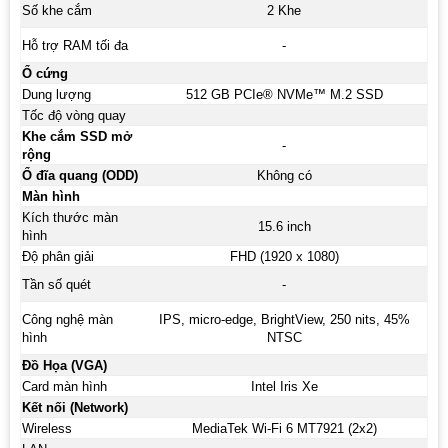
Số khe cắm
2 Khe
Hỗ trợ RAM tối đa
-
Ổ cứng
Dung lượng
512 GB PCIe® NVMe™ M.2 SSD
Tốc độ vòng quay
Khe cắm SSD mở
-
rộng
Ổ đĩa quang (ODD)
Không có
Màn hình
Kích thước màn
15.6 inch
hình
Độ phân giải
FHD (1920 x 1080)
Tần số quét
-
Công nghệ màn
IPS, micro-edge, BrightView, 250 nits, 45%
hình
NTSC
Đồ Họa (VGA)
Card màn hình
Intel Iris Xe
Kết nối (Network)
Wireless
MediaTek Wi-Fi 6 MT7921 (2x2)