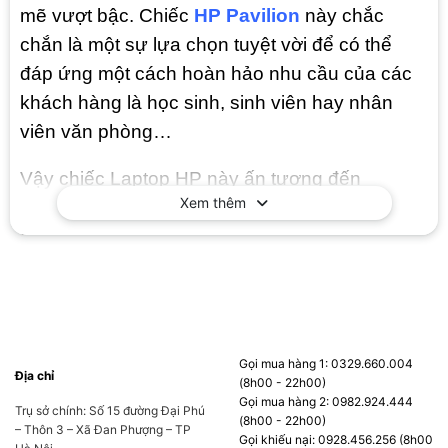
mẽ vượt bậc. Chiếc
HP Pavilion
này chắc
chắn là một sự lựa chọn tuyệt vời để có thể
đáp ứng một cách hoàn hảo nhu cầu của các
khách hàng là học sinh, sinh viên hay nhân
viên văn phòng…
Vậy chiếc
Laptop HP
này ấn tượng đến
Xem thêm
nhường nào? Không khiến các bạn phải chờ
đợi thêm lâu nữa, chúng ta hãy cùng tìm hiểu
chi tiết hơn về chiếc laptop
HP Pavilion 15-
eg3094TU 8C5L5PA
ngay thôi nào!
Thiết kế trẻ trung sang trọng
Gọi mua hàng 1: 0329.660.004
Địa chỉ
Chiếc
HP Pavilion 15-eg3094TU 8C5L5PA
kế
(8h00 - 22h00)
Gọi mua hàng 2: 0982.924.444
thừa phong cách tối giản nhưng đầy sang
Trụ sở chính: Số 15 đường Đại Phú
(8h00 - 22h00)
– Thôn 3 – Xã Đan Phượng – TP
trọng đặc trưng của các dòng máy đến từ nhà
Gọi khiếu nại: 0928.456.256 (8h00