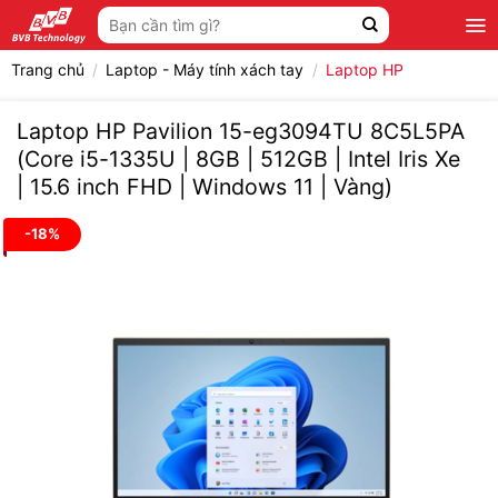
Bỏ
Tìm
qua
kiếm:
nội
Trang chủ
/
Laptop - Máy tính xách tay
/
Laptop HP
dung
Laptop HP Pavilion 15-eg3094TU 8C5L5PA
(Core i5-1335U | 8GB | 512GB | Intel Iris Xe
| 15.6 inch FHD | Windows 11 | Vàng)
-18%