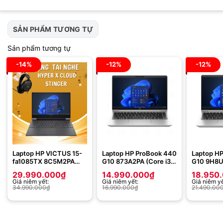
SẢN PHẨM TƯƠNG TỰ
Sản phẩm tương tự
-14%
-12%
-12%
Laptop HP VICTUS 15-
Laptop HP ProBook 440
Laptop H
fa1085TX 8C5M2PA
G10 873A2PA (Core i3-
G10 9H8U4
(Intel Core i7-13700H |
1315U | 8GB | 256GB |
Core i5-1
29.990.000
₫
14.990.000
₫
18.950
16GB | 512GB | RTX
Intel UHD Graphics | 14
512GB | 1
Giá niêm yết:
Giá niêm yết:
Giá niêm yế
4050 6GB | 15.6 inch
inch FHD | Win11 |
Win 11 | B
34.990.000
₫
16.990.000
₫
21.490.00
FHD | Win 11 | Mica
Silver)
Silver)