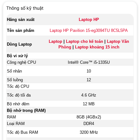
Thông số kỹ thuật
Hãng sản xuất
Laptop HP
Tên sản phẩm
Laptop HP Pavilion 15-eg3094TU 8C5L5PA
Laptop
|
Laptop cho kế toán
|
Laptop Văn
Dòng Laptop
Phòng
|
Laptop khoảng 15 inch
Bộ vi xử lý
Công nghệ CPU
Intel® Core™ i5-1335U
Số nhân
10
Số luồng
12
Tốc độ CPU
Tốc độ tối đa
4.6 GHz
Bộ nhớ đệm
12 MB
Bộ nhớ trong (RAM)
RAM
8GB (4GBx2)
Loại RAM
DDR4
Tốc độ Bus RAM
3200 MHz