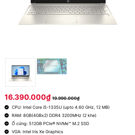
16.390.000
₫
19.990.000
₫
CPU: Intel Core i5-1335U (upto 4.60 GHz, 12 MB)
RAM: 8GB(4GBx2) DDR4 3200MHz (2 khe)
Ổ cứng: 512GB PCIe® NVMe™ M.2 SSD
VGA: Intel Iris Xe Graphics