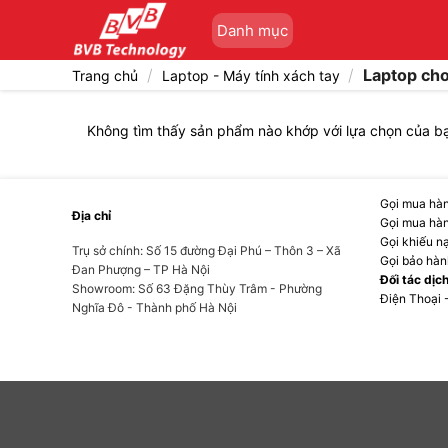
Bỏ
Danh mục
qua
nội
/
/
Laptop cho
Trang chủ
Laptop - Máy tính xách tay
dung
Không tìm thấy sản phẩm nào khớp với lựa chọn của b
Gọi mua hàn
Địa chỉ
Gọi mua hàn
Gọi khiếu n
Trụ sở chính: Số 15 đường Đại Phú – Thôn 3 – Xã
Gọi bảo hàn
Đan Phượng – TP Hà Nội
Đối tác dịc
Showroom: Số 63 Đặng Thùy Trâm - Phường
Điện Thoại 
Nghĩa Đô - Thành phố Hà Nội