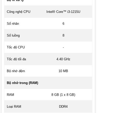
Công nghệ CPU
Intel® Core™ i3-1215U
Số nhân
6
Số luồng
8
Tốc độ CPU
-
Tốc độ tối đa
4.40 GHz
Bộ nhớ đệm
10 MB
Bộ nhớ trong (RAM)
RAM
8 GB (1 x 8 GB)
Loại RAM
DDR4