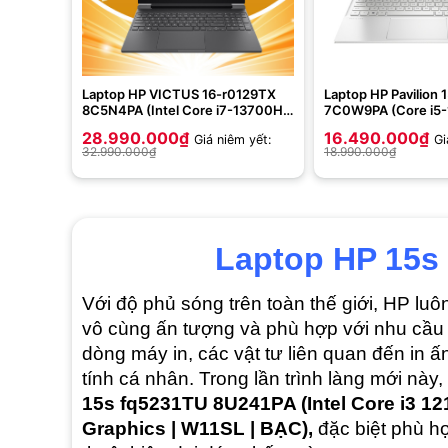
Laptop HP VICTUS 16-r0129TX
Laptop HP Pavilion
8C5N4PA (Intel Core i7-13700H |
7C0W9PA (Core i5-
16GB | 512GB | RTX 3050 6GB |
512GB | Intel Iris Xe
28.990.000
₫
16.490.000
₫
Giá niêm yết:
Gi
16.1 inch FHD | Windows 11 | Đen)
FHD IPS | Win 11 | B
32.990.000
₫
18.990.000
₫
Laptop HP 15s
Với độ phủ sóng trên toàn thế giới, HP lu
vô cùng ấn tượng và phù hợp với nhu cầu 
dòng máy in, các vật tư liên quan đến in 
tính cá nhân. Trong lần trình làng mới này
15s fq5231TU 8U241PA (Intel Core i3 121
Graphics | W11SL | BẠC),
đặc biệt phù h