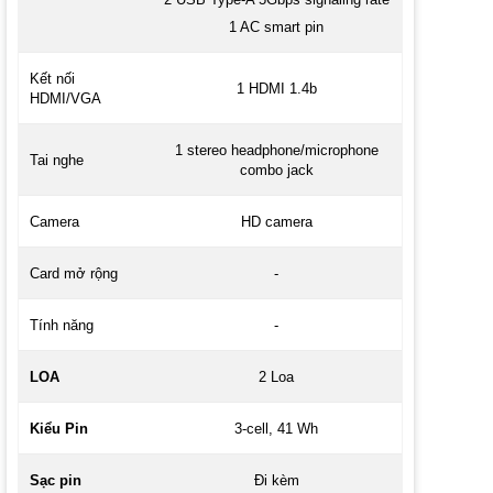
1 AC smart pin
Kết nối
1 HDMI 1.4b
HDMI/VGA
1 stereo headphone/microphone
Tai nghe
combo jack
Camera
HD camera
Card mở rộng
-
Tính năng
-
LOA
2 Loa
Kiểu Pin
3-cell, 41 Wh
Sạc pin
Đi kèm