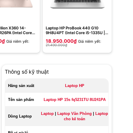
ilion X360 14-
Laptop HP ProBook 440 G10
26PA (Intel Core
9H8U4PT (Intel Core i5-1335U |
 | 512GB | Intel Iris
8GB | 512GB | 14 inch FHD | Win
0
₫
18.950.000
₫
Giá niêm yết:
Giá niêm yết:
FHD | Cám ứng | Win
11 | Bạc)
21.490.000
₫
Thông số kỹ thuật
Hãng sản xuất
Laptop HP
Tên sản phẩm
Laptop HP 15s fq5231TU 8U241PA
Laptop
|
Laptop Văn Phòng
|
Laptop
Dòng Laptop
cho kế toán
Bộ vi xử lý