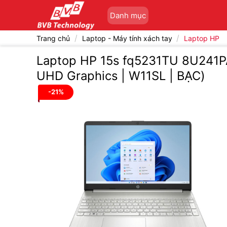
Bỏ
Danh mục
qua
nội
/
/
Trang chủ
Laptop - Máy tính xách tay
Laptop HP
dung
Laptop HP 15s fq5231TU 8U241PA (
UHD Graphics | W11SL | BẠC)
-21%