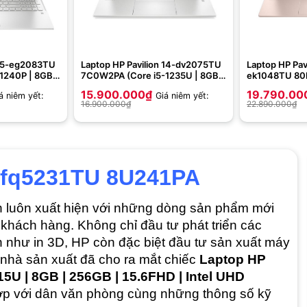
 15-eg2083TU
Laptop HP Pavilion 14-dv2075TU
Laptop HP Pav
1240P | 8GB |
7C0W2PA (Core i5-1235U | 8GB |
ek1048TU 80R
 | 15.6 inch
512GB | Iris Xe Graphics | 14 inch
i5-1335U | 8GB
15.900.000
₫
19.790.00
á niêm yết:
Giá niêm yết:
ạc)
FHD | Windows 11 | Natural Silver)
Xe | 14 inch 
16.900.000
₫
22.890.000
₫
11 | Vàng)
 fq5231TU 8U241PA
ôn luôn xuất hiện với những dòng sản phẩm mới
khách hàng. Không chỉ đầu tư phát triển các
ấn như in 3D, HP còn đặc biệt đầu tư sản xuất máy
, nhà sản xuất đã cho ra mắt chiếc
Laptop HP
5U | 8GB | 256GB | 15.6FHD | Intel UHD
ợp với dân văn phòng cùng những thông số kỹ