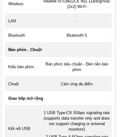
Realtek RTL8822CE 802.11a/b/g/n/ac
Wireless
(2x2) Wi-Fi
LAN
-
Bluetooth
Bluetooth 5
Bàn phím , Chuột
Bàn phím tiêu chuẩn - Đèn nền bàn
Kiểu bàn phím
phím
Chuột
Cảm ứng đa điểm
Giao tiếp mở rộng
1 USB Type-C® 5Gbps signaling rate
(supports data transfer only and does
not support charging or external
Kết nối USB
monitors)
2 USB Type-A 5Gbps signaling rate