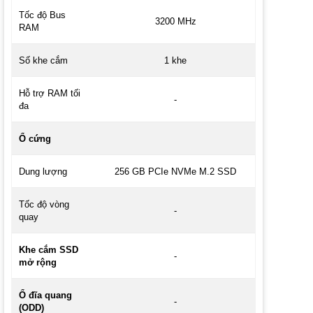
Tốc độ Bus
3200 MHz
RAM
Số khe cắm
1 khe
Hỗ trợ RAM tối
-
đa
Ổ cứng
Dung lượng
256 GB PCIe NVMe M.2 SSD
Tốc độ vòng
-
quay
Khe cắm SSD
-
mở rộng
Ổ đĩa quang
-
(ODD)