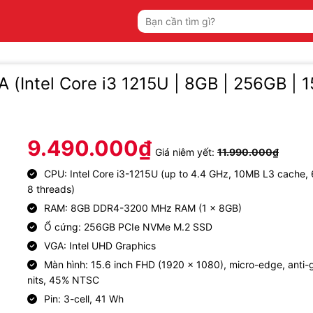
Tìm
kiếm:
Intel Core i3 1215U | 8GB | 256GB | 15
9.490.000
₫
Giá niêm yết:
11.990.000
₫
CPU: Intel Core i3-1215U (up to 4.4 GHz, 10MB L3 cache, 
8 threads)
RAM: 8GB DDR4-3200 MHz RAM (1 x 8GB)
Ổ cứng: 256GB PCIe NVMe M.2 SSD
VGA: Intel UHD Graphics
Màn hình: 15.6 inch FHD (1920 x 1080), micro-edge, anti-
nits, 45% NTSC
Pin: 3-cell, 41 Wh