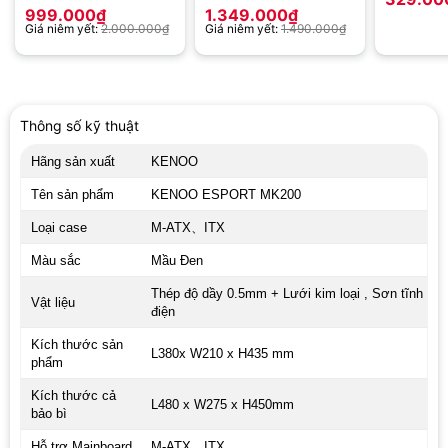
999.000
₫
1.349.000
₫
Giá niêm yết:
2.000.000
₫
Giá niêm yết:
1.490.000
₫
Thông số kỹ thuật
Hãng sản xuất
KENOO
Tên sản phẩm
KENOO ESPORT MK200
Loại case
M-ATX、ITX
Màu sắc
Mầu Đen
Thép độ dầy 0.5mm + Lưới kim loại , Sơn tĩnh
Vật liệu
điện
Kích thước sản
L380x W210 x H435 mm
phẩm
Kích thước cả
L480 x W275 x H450mm
bảo bì
Hỗ trợ Mainboard
M-ATX、ITX