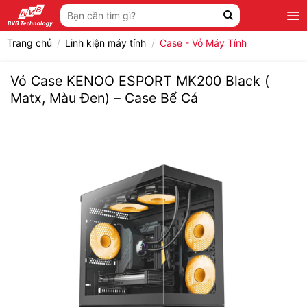
Bỏ
Tìm
qua
kiếm:
nội
Trang chủ
/
Linh kiện máy tính
/
Case - Vỏ Máy Tính
dung
Vỏ Case KENOO ESPORT MK200 Black (
Matx, Màu Đen) – Case Bể Cá