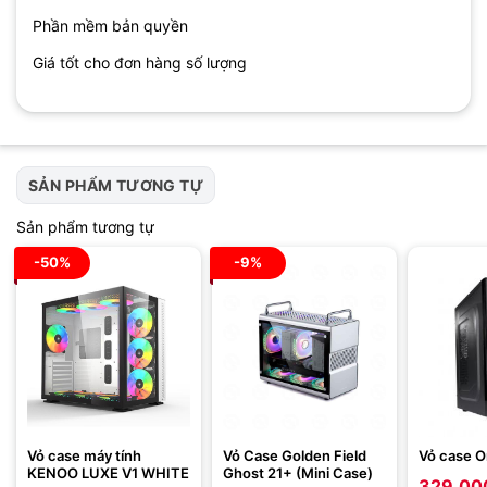
Phần mềm bản quyền
Giá tốt cho đơn hàng số lượng
SẢN PHẨM TƯƠNG TỰ
Sản phẩm tương tự
-50%
-9%
Vỏ case máy tính
Vỏ Case Golden Field
Vỏ case O
KENOO LUXE V1 WHITE
Ghost 21+ (Mini Case)
329.00