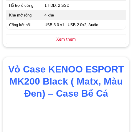
Hỗ trợ ổ cứng
1 HDD, 2 SSD
Khe mở rộng
4 khe
Cổng kết nối
USB 3.0 x1 , USB 2.0x2, Audio
Xem thêm
Vỏ Case KENOO ESPORT
MK200 Black ( Matx, Màu
Đen) – Case Bể Cá