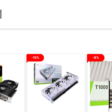
-15%
-8%