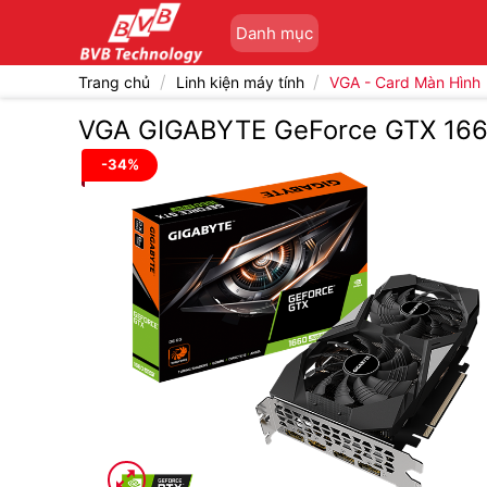
Bỏ
Danh mục
qua
nội
/
/
Trang chủ
Linh kiện máy tính
VGA - Card Màn Hình
dung
VGA GIGABYTE GeForce GTX 16
-34%