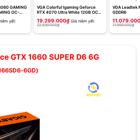
 3060 GAMING
VGA Colorful Igaming Geforce
VGA Leadtek 
MING OC-
RTX 4070 Ultra White 12GB OC
GDDR6
V2-V
19.299.000
₫
11.079.00
niêm yết:
Giá niêm yết:
22.599.000
₫
11.999.000
₫
ce GTX 1660 SUPER D6 6G
166SD6-6GD)