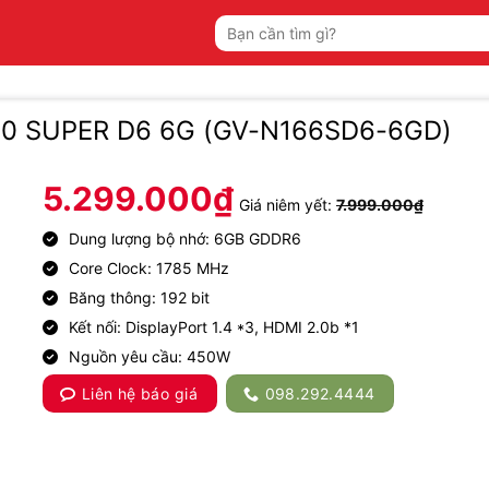
Tìm
kiếm:
60 SUPER D6 6G (GV-N166SD6-6GD)
5.299.000
₫
Giá niêm yết:
7.999.000
₫
Dung lượng bộ nhớ: 6‎GB GDDR6
‎Core Clock: 1‎785 MHz
Băng thông: 1‎92 bit
Kết nối: DisplayPort 1.4 *3, HDMI 2.0b *1
Nguồn yêu cầu: 4‎50W
Liên hệ báo giá
098.292.4444