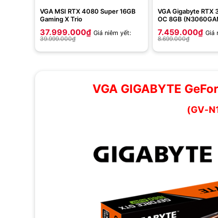
VGA MSI RTX 4080 Super 16GB
VGA Gigabyte RTX
Gaming X Trio
OC 8GB (N3060GA
8GD)
37.999.000
₫
7.459.000
₫
Giá niêm yết:
Giá 
39.999.000
₫
8.699.000
₫
VGA GIGABYTE GeFor
(GV-N