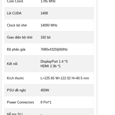
Core Clock
1‎785 MHz
Lõi CUDA
1‎408
Clock bộ nhớ
1‎4000 MHz
Giao diện bộ nhớ
1‎92 bit
Độ phân giải
7‎680x4320@60Hz
DisplayPort 1.4 *3
Kết nối
HDMI 2.0b *1
Kích thước
L=225.65 W=122.02 H=40.5 mm
PSU đề nghị
4‎50W
Power Connectors
8‎ Pin*1
Hỗ trợ SLI
-