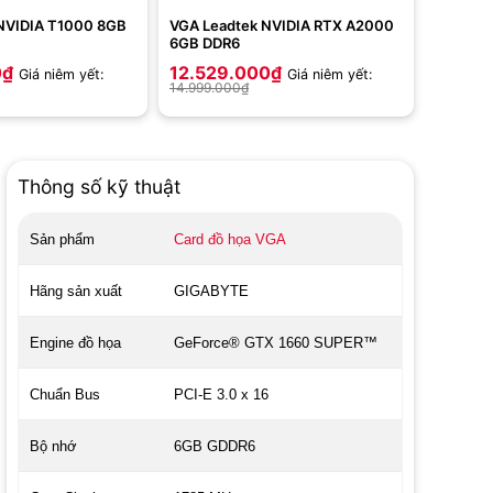
NVIDIA T1000 8GB
VGA Leadtek NVIDIA RTX A2000
6GB DDR6
0
₫
12.529.000
₫
Giá niêm yết:
Giá niêm yết:
14.999.000
₫
Thông số kỹ thuật
Sản phẩm
Card đồ họa VGA
Hãng sản xuất
GIGABYTE
Engine đồ họa
GeForce® GTX 1660 SUPER™
Chuẩn Bus
PCI-E 3.0 x 16
Bộ nhớ
6‎GB GDDR6