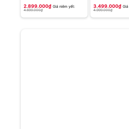
V8V1T0BW
V7S1T0BW)
2.899.000
₫
3.499.000
₫
Giá niêm yết:
Giá
4.699.000
₫
4.999.000
₫