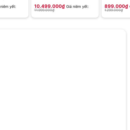
2280 PCIe Gen4.0 x4 MZ-
10.499.000
₫
899.000
₫
 niêm yết:
Giá niêm yết:
V9P4T0CW
11.999.000
₫
1.299.000
₫