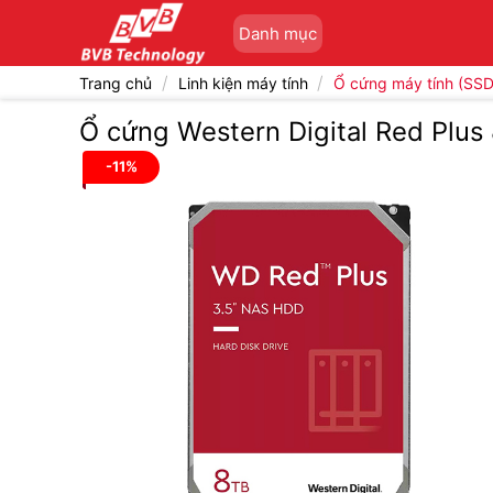
Bỏ
Danh mục
qua
nội
/
/
Trang chủ
Linh kiện máy tính
Ổ cứng máy tính (SSD
dung
Ổ cứng Western Digital Red Pl
-11%