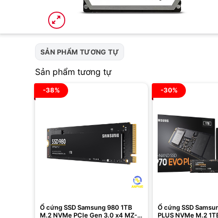
SẢN PHẨM TƯƠNG TỰ
Sản phẩm tương tự
-38%
-30%
Ổ cứng SSD Samsung 980 1TB
Ổ cứng SSD Samsu
M.2 NVMe PCIe Gen 3.0 x4 MZ-
PLUS NVMe M.2 1T