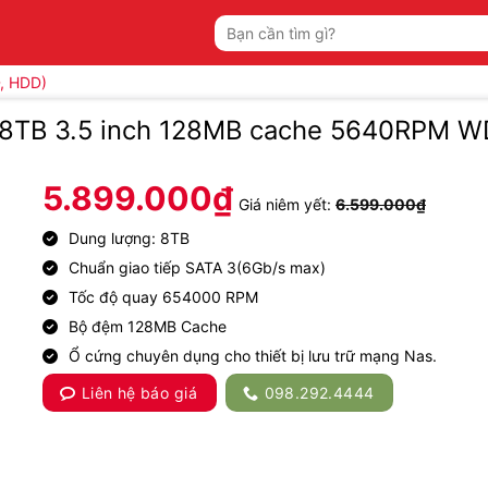
Tìm
kiếm:
, HDD)
us 8TB 3.5 inch 128MB cache 5640RPM 
5.899.000
₫
Giá niêm yết:
6.599.000
₫
Dung lượng: 8TB
Chuẩn giao tiếp SATA 3(6Gb/s max)
Tốc độ quay 654000 RPM
Bộ đệm 128MB Cache
Ổ cứng chuyên dụng cho thiết bị lưu trữ mạng Nas.
Liên hệ báo giá
098.292.4444