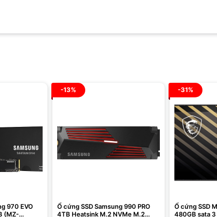
-13%
-31%
ng 970 EVO
Ổ cứng SSD Samsung 990 PRO
Ổ cứng SSD M
B (MZ-
4TB Heatsink M.2 NVMe M.2
480GB sata 3 