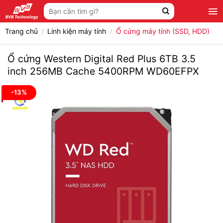
Bỏ
Tìm
qua
kiếm:
nội
Trang chủ
/
Linh kiện máy tính
/
Ổ cứng máy tính (SSD, HDD)
dung
Ổ cứng Western Digital Red Plus 6TB 3.5
inch 256MB Cache 5400RPM WD60EFPX
-13%