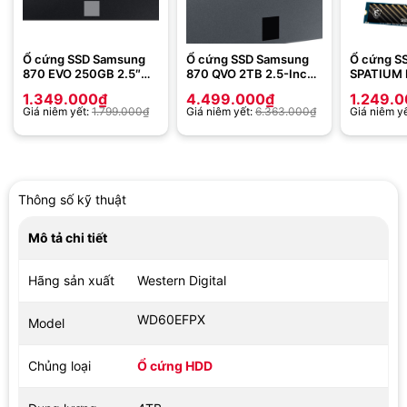
Ổ cứng SSD Samsung
Ổ cứng SSD Samsung
Ổ cứng S
870 EVO 250GB 2.5″
870 QVO 2TB 2.5-Inch
SPATIUM
SATA 3 (MZ-
SATA III – MZ-
NVMe 228
1.349.000
₫
4.499.000
₫
1.249.
77E250BW)
77Q2T0BW
4×4
Giá niêm yết:
1.799.000
₫
Giá niêm yết:
6.363.000
₫
Giá niêm y
Thông số kỹ thuật
Mô tả chi tiết
Hãng sản xuất
Western Digital
WD60EFPX
Model
Chủng loại
Ổ cứng HDD