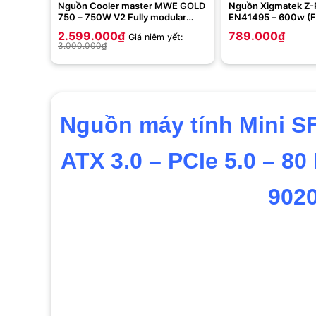
Nguồn Cooler master MWE GOLD
Nguồn Xigmatek Z-
750 – 750W V2 Fully modular
EN41495 – 600w (F
(MPE-7501-AFAAG-EU)
Đen)
2.599.000
₫
789.000
₫
Giá niêm yết:
3.000.000
₫
Nguồn máy tính Mini S
ATX 3.0 – PCIe 5.0 – 80
902