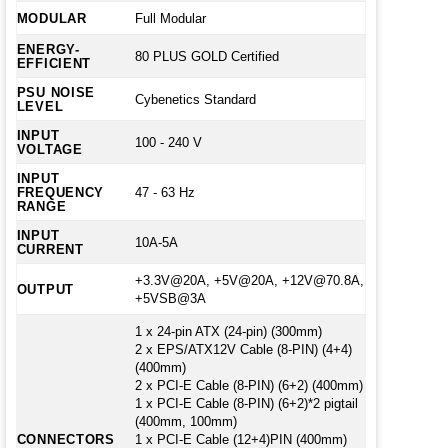
MODULAR
Full Modular
ENERGY-
80 PLUS GOLD Certified
EFFICIENT
PSU NOISE
Cybenetics Standard
LEVEL
INPUT
100 - 240 V
VOLTAGE
INPUT
FREQUENCY
47 - 63 Hz
RANGE
INPUT
10A-5A
CURRENT
+3.3V@20A, +5V@20A, +12V@70.8A,
OUTPUT
+5VSB@3A
1 x 24-pin ATX (24-pin) (300mm)
2 x EPS/ATX12V Cable (8-PIN) (4+4)
(400mm)
2 x PCI-E Cable (8-PIN) (6+2) (400mm)
1 x PCI-E Cable (8-PIN) (6+2)*2 pigtail
(400mm, 100mm)
CONNECTORS
1 x PCI-E Cable (12+4)PIN (400mm)