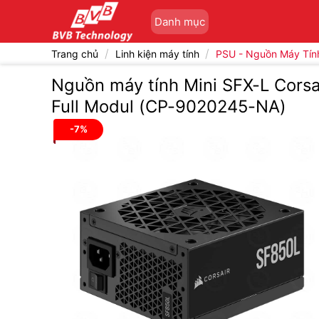
Bỏ
Danh mục
qua
nội
/
/
Trang chủ
Linh kiện máy tính
PSU - Nguồn Máy Tín
dung
Nguồn máy tính Mini SFX-L Corsa
Full Modul (CP-9020245-NA)
-7%