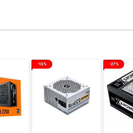
-13%
-27%