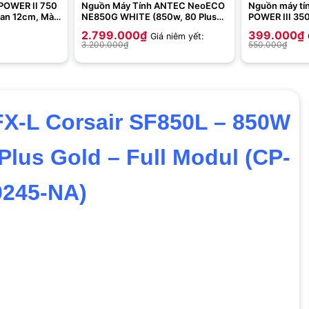
POWER II 750
Nguồn Máy Tính ANTEC NeoECO
Nguồn máy tí
an 12cm, Màu
NE850G WHITE (850w, 80 Plus
POWER III 35
Gold, modular)
2.799.000
₫
399.000
₫
Giá niêm yết:
3.200.000
₫
550.000
₫
FX-L Corsair SF850L – 850W
 Plus Gold – Full Modul (CP-
0245-NA)