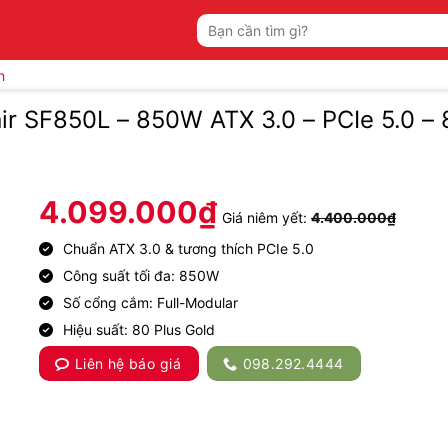
Tìm
kiếm:
h
ir SF850L – 850W ATX 3.0 – PCIe 5.0 – 
4.099.000
₫
Giá niêm yết:
4.400.000
₫
Chuẩn ATX 3.0 & tương thích PCIe 5.0
Công suất tối đa: 850W
Số cổng cắm: Full-Modular
Hiệu suất: 80 Plus Gold
Liên hệ báo giá
098.292.4444