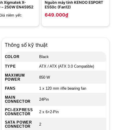
nh Xigmatek X-
Nguồn máy tính KENOO ESPORT
0 – 250W EN45952
E550c (Fan12)
649.000
₫
Giá niêm yết:
Thông số kỹ thuật
COLOR
Black
TYPE
ATX / ATX (ATX 3.0 Compatible)
MAXIMUM
850 W
POWER
FANS
1 x 120 mm rifle bearing fan
MAIN
24Pin
CONNECTOR
PCI-EXPRESS
2 x 6+2-Pin
CONNECTOR
SATA POWER
2
CONNECTOR