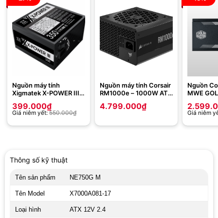
Nguồn máy tính
Nguồn máy tính Corsair
Nguồn Co
Xigmatek X-POWER III
RM1000e – 1000W ATX
MWE GOLD
350 – 250W EN45952
3.0 – PCIe 5.0 – 80 Plus
750W V2 F
399.000
₫
4.799.000
₫
2.599.
Gold – Full Modul (CP-
(MPE-750
Giá niêm yết:
550.000
₫
Giá niêm y
9020264-NA)
Thông số kỹ thuật
Tên sản phẩm
NE750G M
Tên Model
X7000A081-17
Loại hình
ATX 12V 2.4