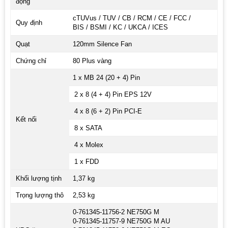
động
cTUVus / TUV / CB / RCM / CE / FCC /
Quy định
BIS / BSMI / KC / UKCA / ICES
Quạt
120mm Silence Fan
Chứng chỉ
80 Plus vàng
1 x MB 24 (20 + 4) Pin
2 x 8 (4 + 4) Pin EPS 12V
4 x 8 (6 + 2) Pin PCI-E
Kết nối
8 x SATA
4 x Molex
1 x FDD
Khối lượng tịnh
1,37 kg
Trọng lượng thô
2,53 kg
0-761345-11756-2 NE750G M
0-761345-11757-9 NE750G M AU