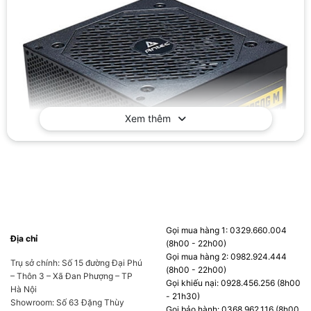
Xem thêm
Gọi mua hàng 1: 0329.660.004
Tổng quan về Nguồn Máy Tính
Địa chỉ
(8h00 - 22h00)
Gọi mua hàng 2: 0982.924.444
ANTEC NeoECO NE750G
Trụ sở chính: Số 15 đường Đại Phú
(8h00 - 22h00)
– Thôn 3 – Xã Đan Phượng – TP
Gọi khiếu nại: 0928.456.256 (8h00
Công suất liên tục 750W ™ – Đảm bảo
Hà Nội
- 21h30)
Showroom: Số 63 Đặng Thùy
750W Công suất liên tục từ Antec
Gọi bảo hành: 0368.962.116 (8h00