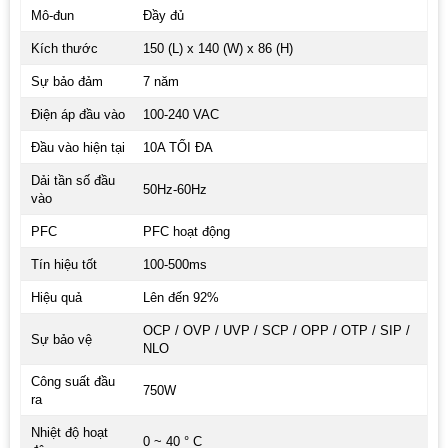
Mô-đun
Đầy đủ
Kích thước
150 (L) x 140 (W) x 86 (H)
Sự bảo đảm
7 năm
Điện áp đầu vào
100-240 VAC
Đầu vào hiện tại
10A TỐI ĐA
Dải tần số đầu
50Hz-60Hz
vào
PFC
PFC hoạt động
Tín hiệu tốt
100-500ms
Hiệu quả
Lên đến 92%
OCP / OVP / UVP / SCP / OPP / OTP / SIP /
Sự bảo vệ
NLO
Công suất đầu
750W
ra
Nhiệt độ hoạt
0 ~ 40 ° C