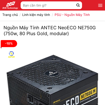
Bỏ
Tìm
qua
kiếm:
nội
Trang chủ
/
Linh kiện máy tính
/
PSU - Nguồn Máy Tính
dung
Nguồn Máy Tính ANTEC NeoECO NE750G
(750w, 80 Plus Gold, modular)
-10%