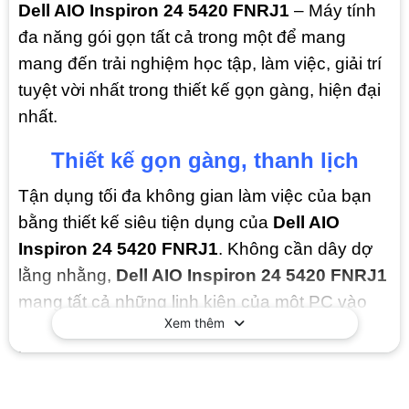
Dell AIO Inspiron 24 5420 FNRJ1
– Máy tính
đa năng gói gọn tất cả trong một để mang
mang đến trải nghiệm học tập, làm việc, giải trí
tuyệt vời nhất trong thiết kế gọn gàng, hiện đại
nhất.
Thiết kế gọn gàng, thanh lịch
Tận dụng tối đa không gian làm việc của bạn
bằng thiết kế siêu tiện dụng của
Dell AIO
Inspiron 24 5420 FNRJ1
. Không cần dây dợ
lằng nhằng,
Dell AIO Inspiron 24 5420 FNRJ1
mang tất cả những linh kiện của một PC vào
Xem thêm
một chiếc màn hình 23.8Inch. Hỗ trợ cả kết nối
Wireless và Bluetooth 5.3, Dell AIO Inspiron dễ
dàng kết nối với bàn phím, chuột, tai nghe hay
các thiết bị không dây khác, góc làm việc của