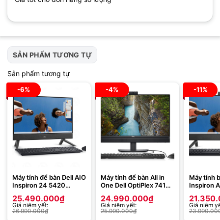
SẢN PHẨM TƯƠNG TỰ
Sản phẩm tương tự
-6%
-4%
-11%
Máy tính để bàn Dell AIO
Máy tính để bàn All in
Máy tính b
Inspiron 24 5420
One Dell OptiPlex 7410
Inspiron 
FNRJ15 (Core i5-1335U
Plus 42OTAIO7410
42INAIO5
25.490.000
₫
24.990.000
₫
21.350
| 16GB | 512GB | Intel
(Intel Core i5-13500 |
1335U | 8
Giá niêm yết:
Giá niêm yết:
Giá niêm yế
Iris Xe | 23.8 inch FHD |
8GB | 512GB | 23.8 inch
256GB | H
26.990.000
₫
25.990.000
₫
23.990.00
Cảm ứng | Win 11 |
FHD | Ubuntu)
FHD | Win