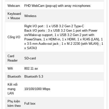
Webcam
FHD WebCam (pop-up) with array microphones
Keyboard
Wireless
+ Mouse
Right I/O port : 1 x USB 3.2 Gen 2 Type-C
Back I/O ports : 3 x USB 3.2 Gen 1 port with Power
on/Wake-up support, 1 x USB 3.2 Gen 2 port with
Cổng I/O
PowerShare, 1 x HDMI-in, 1 x HDMI, 1 x RJ45 (LAN), 1
x 3.5 mm Audio-out jack ; 1 x M.2 2230 (with WLAN) ; 1
x SATA3
Card
SD-card
Reader
Wifi
802.11 ax
Bluetooth
Bluetooth 5.3
Kết nối
mạng
10/100/1000 Mbps
LAN
Phụ kiện
Full box
kèm theo