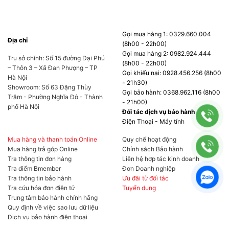
bạn sẽ càng thêm gọn gàng hơn.
Gọi mua hàng 1: 0329.660.004
Địa chỉ
(8h00 - 22h00)
Gọi mua hàng 2: 0982.924.444
Trụ sở chính: Số 15 đường Đại Phú
(8h00 - 22h00)
– Thôn 3 – Xã Đan Phượng – TP
Gọi khiếu nại: 0928.456.256 (8h00
Hà Nội
- 21h30)
Showroom: Số 63 Đặng Thùy
Gọi bảo hành: 0368.962.116 (8h00
Trâm - Phường Nghĩa Đô - Thành
- 21h00)
phố Hà Nội
Đối tác dịch vụ bảo hành
Điện Thoại - Máy tính
Mua hàng và thanh toán Online
Quy chế hoạt động
Mua hàng trả góp Online
Chính sách Bảo hành
Tra thông tin đơn hàng
Liên hệ hợp tác kinh doanh
Tra điểm Bmember
Đơn Doanh nghiệp
Tra thông tin bảo hành
Ưu đãi từ đối tác
Tra cứu hóa đơn điện tử
Tuyển dụng
Kích thước tổng thể 53.911 x 19.955 x 44.030
Trung tâm bảo hành chính hãng
cm và trọng lượng chỉ 5.4Kg, chiếc Dell AIO
Quy định về việc sao lưu dữ liệu
Dịch vụ bảo hành điện thoại
này phù hợp với mọi góc làm việc và cực kỳ dễ