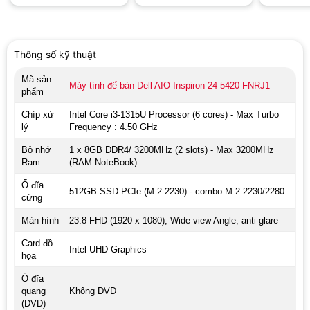
Office)
Home + O
and Stude
Thông số kỹ thuật
Mã sản
Máy tính để bàn Dell AIO Inspiron 24 5420 FNRJ1
phẩm
Chíp xử
Intel Core i3-1315U Processor (6 cores) - Max Turbo
lý
Frequency : 4.50 GHz
Bộ nhớ
1 x 8GB DDR4/ 3200MHz (2 slots) - Max 3200MHz
Ram
(RAM NoteBook)
Ổ đĩa
512GB SSD PCIe (M.2 2230) - combo M.2 2230/2280
cứng
Màn hình
23.8 FHD (1920 x 1080), Wide view Angle, anti-glare
Card đồ
Intel UHD Graphics
họa
Ổ đĩa
quang
Không DVD
(DVD)