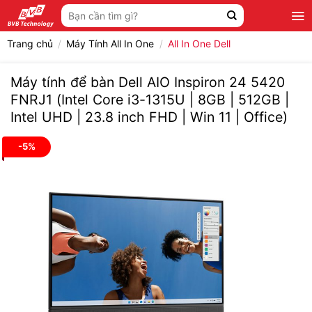
Bỏ
Tìm
qua
kiếm:
nội
Trang chủ
/
Máy Tính All In One
/
All In One Dell
dung
Máy tính để bàn Dell AIO Inspiron 24 5420
FNRJ1 (Intel Core i3-1315U | 8GB | 512GB |
Intel UHD | 23.8 inch FHD | Win 11 | Office)
-5%