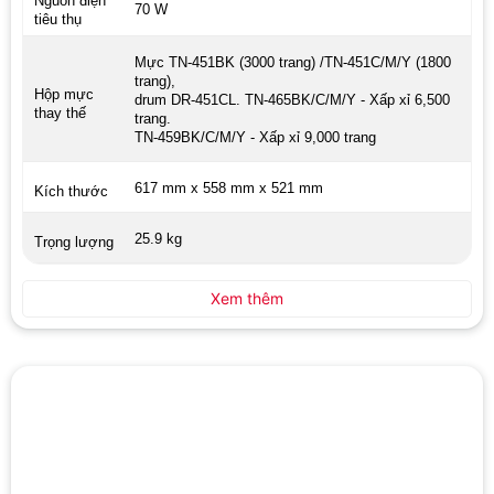
Nguồn điện
70 W
tiêu thụ
Mực TN-451BK (3000 trang) /TN-451C/M/Y (1800
trang),
Hộp mực
drum DR-451CL. TN-465BK/C/M/Y - Xấp xỉ 6,500
thay thế
trang.
TN-459BK/C/M/Y - Xấp xỉ 9,000 trang
617 mm x 558 mm x 521 mm
Kích thước
25.9 kg
Trọng lượng
Xem thêm