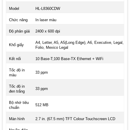
Model
HL-L8360CDW
Chức năng
In laser màu
Độ phân giải
2400 x 600 dpi
A4, Letter, A5, A5(Long Edge), A6, Executive, Legal,
Khổ giấy
Folio, Mexico Legal
Kết nối
10 Base-T;100 Base-TX Ethernet + WiFi
Tốc độ in
33 ppm
màu
Tốc độ in
33 ppm
đen trắng
Bộ nhớ tiêu
512 MB
chuẩn
Màn hình
2.7 in. (67.5 mm) TFT Colour Touchscreen LCD