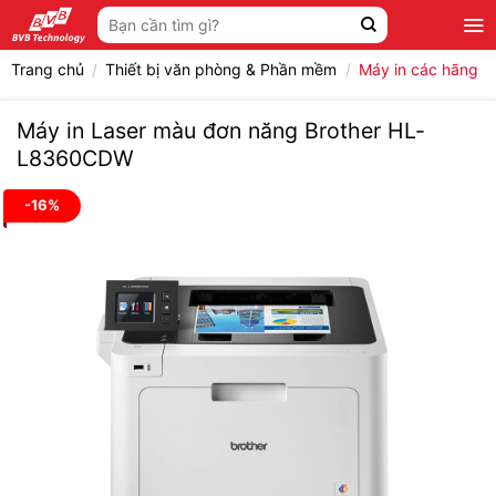
Bỏ
Tìm
qua
kiếm:
nội
Trang chủ
/
Thiết bị văn phòng & Phần mềm
/
Máy in các hãng
dung
Máy in Laser màu đơn năng Brother HL-
L8360CDW
-16%