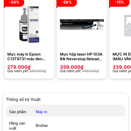
-30%
-28%
-15%
Mực máy in Epson
Mực hộp laser HP 103A
MỰC IN 
C13T6731 màu đen
Blk Neverstop Reload
(MÀU VÀ
(Dùng cho Epson
Kit W1103A – Dùng cho
(C13T09D
279.000
₫
359.000
₫
339.00
L800/L805/L1800)
Máy in HP Neverstop
CHO MÁY 
Giá niêm yết:
399.000
₫
Giá niêm yết:
499.000
₫
Giá niêm y
Laser 1000w, 1000a,HP
L8050, L
Neverstop Laser MFP
1200a, HP Neverstop
Laser MFP 1200w
Thông số kỹ thuật
Sản phẩm
Máy in
Hãng sản
Brother
xuất