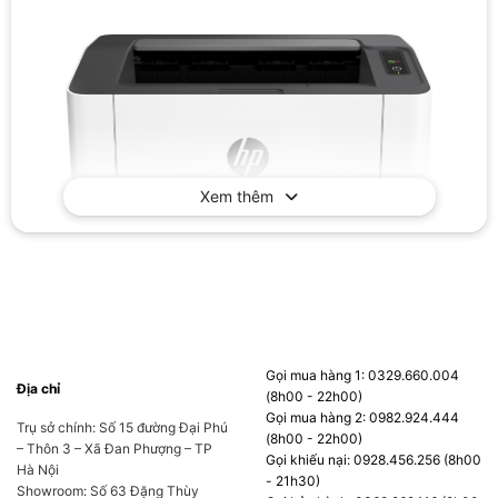
Xem thêm
Gọi mua hàng 1: 0329.660.004
Địa chỉ
(8h00 - 22h00)
Về phần thiết kế thì mẫu máy in
HP Laser
Gọi mua hàng 2: 0982.924.444
Trụ sở chính: Số 15 đường Đại Phú
107a 4ZB77A
này cũng tương đối nhỏ gọn,
(8h00 - 22h00)
– Thôn 3 – Xã Đan Phượng – TP
Gọi khiếu nại: 0928.456.256 (8h00
đơn giản và toàn bộ phần chất liệu được làm
Hà Nội
- 21h30)
Showroom: Số 63 Đặng Thùy