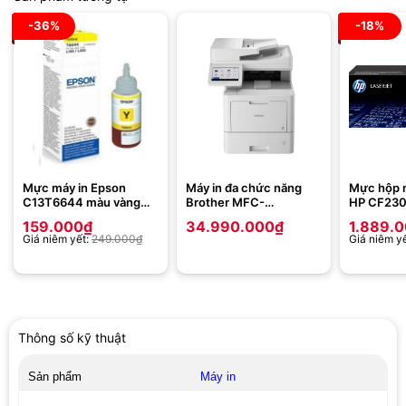
-36%
-18%
Mực máy in Epson
Máy in đa chức năng
Mực hộp m
C13T6644 màu vàng
Brother MFC-
HP CF230
(Dùng cho Epson
L9630CDN
máy HP P
159.000
₫
34.990.000
₫
1.889.
L120/L300/L310/L350/L355/L365/L550/L455/L555/L565/L1300/L6
M227sdn-
Giá niêm yết:
249.000
₫
Giá niêm y
M203dn 
M203d)
Thông số kỹ thuật
Sản phẩm
Máy in