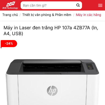
Bỏ
Tìm
qua
kiếm:
nội
Trang chủ
/
Thiết bị văn phòng & Phần mềm
/
Máy in các hãng
dung
Máy in Laser đen trắng HP 107a 4ZB77A (In,
A4, USB)
-24%