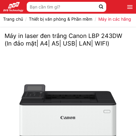
Bỏ
Tìm
qua
kiếm:
nội
Trang chủ
/
Thiết bị văn phòng & Phần mềm
/
Máy in các hãng
dung
Máy in laser đen trắng Canon LBP 243DW
(In đảo mặt| A4| A5| USB| LAN| WIFI)