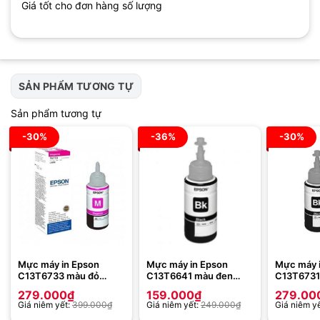
Giá tốt cho đơn hàng số lượng
SẢN PHẨM TƯƠNG TỰ
Sản phẩm tương tự
-30%
-36%
-30%
Mực máy in Epson
Mực máy in Epson
Mực máy 
C13T6733 màu đỏ
C13T6641 màu đen
C13T6731
(Dùng cho Epson
(Dùng cho Epson
(Dùng ch
279.000
₫
159.000
₫
279.00
L800/L805/L1800)
L120/L300/L310/L350/L355/L365/L55
L800/L80
Giá niêm yết:
399.000
₫
Giá niêm yết:
249.000
₫
Giá niêm y