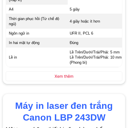
A4
5 giây
Thời gian phục hồi (Từ chế độ
4 giây hoặc ít hơn
ngủ)
Ngôn ngữ in
UFR II, PCL 6
In hai mặt tự động
Đúng
Lề Trên/Dưới/Trái/Phải: 5 mm
Lề in
Lề Trên/Dưới/Trái/Phải: 10 mm
(Phong bì)
Xem thêm
Máy in laser đen trắng
Canon LBP 243DW