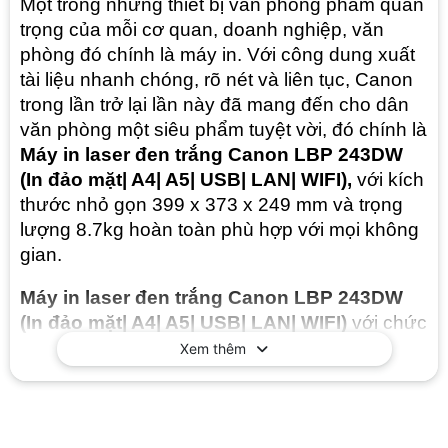
Một trong những thiết bị văn phòng phẩm quan 
trọng của mỗi cơ quan, doanh nghiệp, văn 
phòng đó chính là máy in. Với công dung xuất 
tài liệu nhanh chóng, rõ nét và liên tục, Canon 
trong lần trở lại lần này đã mang đến cho dân 
văn phòng một siêu phẩm tuyệt vời, đó chính là 
Máy in laser đen trắng Canon LBP 243DW 
(In đảo mặt| A4| A5| USB| LAN| WIFI), 
với kích 
thước nhỏ gọn 399 x 373 x 249 mm và trọng 
lượng 8.7kg hoàn toàn phù hợp với mọi không 
gian.
Máy in laser đen trắng Canon LBP 243DW 
(In đảo mặt| A4| A5| USB| LAN| WIFI) 
với chức 
năng có thể in tối đa tối đa 36 trang/phút (A4), 
Xem thêm
37 trang/phút in thư, 30 hình/phút (A4) / 31 
hình/phút (Thư) (in 2 mặt) cùng độ phân giải in 
với công nghệ làm mịn ảnh 1.200dpi (tương 
đương) x 1.200dpi (tương đương), đã cho thấy 