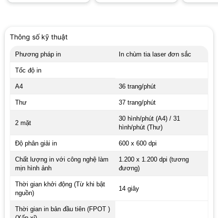
Thông số kỹ thuật
Phương pháp in
In chùm tia laser đơn sắc
Tốc độ in
A4
36 trang/phút
Thư
37 trang/phút
30 hình/phút (A4) / 31
2 mặt
hình/phút (Thư)
Độ phân giải in
600 x 600 dpi
Chất lượng in với công nghệ làm
1.200 x 1.200 dpi (tương
mịn hình ảnh
đương)
Thời gian khởi động (Từ khi bật
14 giây
nguồn)
Thời gian in bản đầu tiên (FPOT )
(Xấp xỉ)