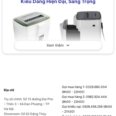
Kiểu Dáng Hiện Đại, Sang Trọng
Xem thêm
Gọi mua hàng 1: 0329.660.004
Địa chỉ
(8h00 - 22h00)
Magitech DM-120M
có thiết kế hiện đại được thiết
Gọi mua hàng 2: 0982.924.444
Trụ sở chính: Số 15 đường Đại Phú
kế hiện đại với kích thước 268x291x518mm đồng
(8h00 - 22h00)
– Thôn 3 – Xã Đan Phượng – TP
thời nặng 11.3kg. Cùng với bánh xe nhỏ được gắn
Gọi khiếu nại: 0928.456.256 (8h00
Hà Nội
- 21h30)
chắc chắn bên dưới máy, bất cứ người dùng nào
Showroom: Số 63 Đặng Thùy