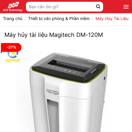
Bỏ
Tìm
qua
kiếm:
nội
Trang chủ
/
Thiết bị văn phòng & Phần mềm
/
Máy Hủy Tài Liệu
dung
Máy hủy tài liệu Magitech DM-120M
-27%