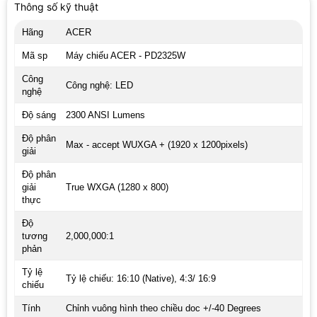
Thông số kỹ thuật
Hãng
ACER
Mã sp
Máy chiếu ACER - PD2325W
Công
Công nghệ: LED
nghệ
Độ sáng
2300 ANSI Lumens
Độ phân
Max - accept WUXGA + (1920 x 1200pixels)
giải
Độ phân
giải
True WXGA (1280 x 800)
thực
Độ
tương
2,000,000:1
phản
Tỷ lệ
Tỷ lệ chiếu: 16:10 (Native), 4:3/ 16:9
chiếu
Tính
Chỉnh vuông hình theo chiều doc +/-40 Degrees