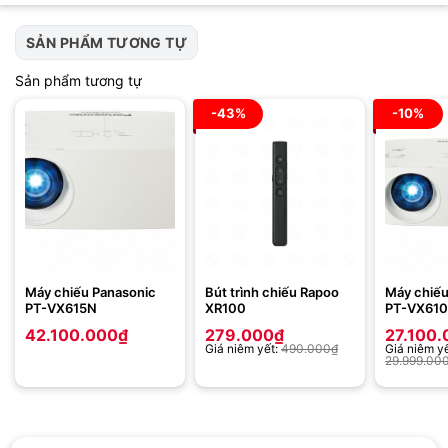
SẢN PHẨM TƯƠNG TỰ
Sản phẩm tương tự
-43%
-10%
Máy chiếu Panasonic
Bút trình chiếu Rapoo
Máy chiếu
PT-VX615N
XR100
PT-VX610
42.100.000
₫
279.000
₫
27.100.
Giá niêm yết:
490.000
₫
Giá niêm yế
29.999.00