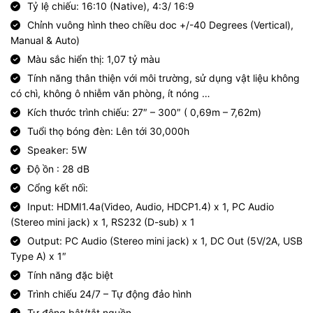
Tỷ lệ chiếu: 16:10 (Native), 4:3/ 16:9
Chỉnh vuông hình theo chiều doc +/-40 Degrees (Vertical),
Manual & Auto)
Màu sắc hiển thị: 1,07 tỷ màu
Tính năng thân thiện với môi trường, sử dụng vật liệu không
có chì, không ô nhiễm văn phòng, ít nóng …
Kích thước trình chiếu: 27″ – 300″ ( 0,69m – 7,62m)
Tuổi thọ bóng đèn: Lên tới 30,000h
Speaker: 5W
Độ ồn : 28 dB
Cổng kết nối:
Input: HDMI1.4a(Video, Audio, HDCP1.4) x 1, PC Audio
(Stereo mini jack) x 1, RS232 (D-sub) x 1
Output: PC Audio (Stereo mini jack) x 1, DC Out (5V/2A, USB
Type A) x 1″
Tính năng đặc biệt
Trình chiếu 24/7 – Tự động đảo hình
Tự động bật/tắt nguồn