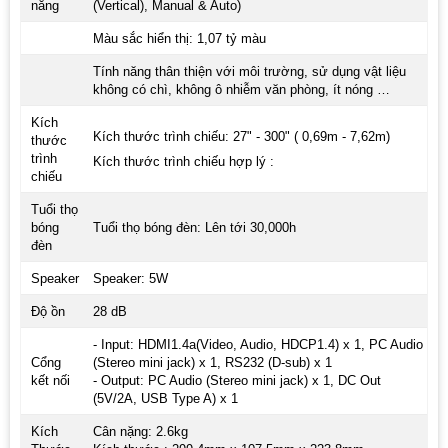
năng
(Vertical), Manual & Auto)
Màu sắc hiển thị: 1,07 tỷ màu
Tính năng thân thiện với môi trường, sử dụng vật liệu
không có chì, không ô nhiễm văn phòng, ít nóng …
Kích
Kích thước trình chiếu: 27" - 300" ( 0,69m - 7,62m)
thước
trình
Kích thước trình chiếu hợp lý :
chiếu
Tuổi thọ
bóng
Tuổi thọ bóng đèn: Lên tới 30,000h
đèn
Speaker
Speaker: 5W
Độ ồn
28 dB
- Input: HDMI1.4a(Video, Audio, HDCP1.4) x 1, PC Audio
Cổng
(Stereo mini jack) x 1, RS232 (D-sub) x 1
kết nối
- Output: PC Audio (Stereo mini jack) x 1, DC Out
(5V/2A, USB Type A) x 1
Kích
Cân nặng: 2.6kg