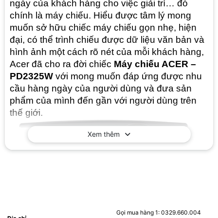
ngày của khách hàng cho việc giải trí… đó
chính là máy chiếu. Hiểu được tâm lý mong
muốn sở hữu chiếc máy chiếu gọn nhẹ, hiện
đại, có thể trình chiếu được dữ liệu văn bản và
hình ảnh một cách rõ nét của mỗi khách hàng,
Acer đã cho ra đời chiếc
Máy chiếu ACER –
PD2325W
với mong muốn đáp ứng được nhu
cầu hàng ngày của người dùng và đưa sản
phẩm của mình đến gần với người dùng trên
thế giới.
Xem thêm
Với cân nặng: 2.6kg và kích thước : 299mm x
107.5mm x 223.8mm thì bước đầu sản phẩm
Gọi mua hàng 1: 0329.660.004