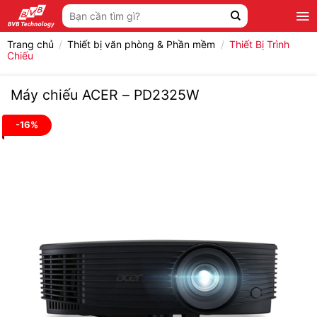
Bỏ
Tìm
qua
kiếm:
nội
Trang chủ
/
Thiết bị văn phòng & Phần mềm
/
Thiết Bị Trình
dung
Chiếu
Máy chiếu ACER – PD2325W
-16%