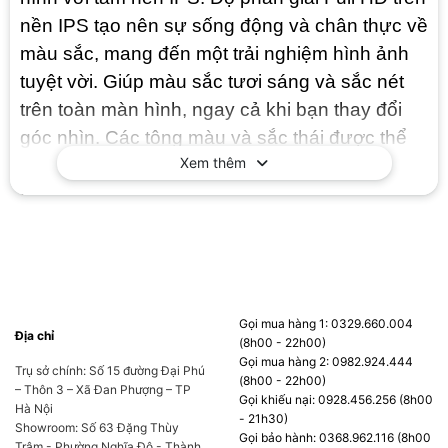
nền IPS tạo nên sự sống động và chân thực về
màu sắc, mang đến một trải nghiệm hình ảnh
tuyệt vời. Giúp màu sắc tươi sáng và sắc nét
trên toàn màn hình, ngay cả khi bạn thay đổi
góc nhìn. Các tông màu và sắc thái được thể
Xem thêm
hiện đồng nhất, đẹp mắt mà không bị mờ màu.
Hơn nữa, công nghệ IPS giúp giảm thiểu tình
trạng tán xạ ánh sáng, làm cho trải nghiệm xem
phim trở nên sống động và cuốn hút đến từng
khoảnh khắc.
Gọi mua hàng 1: 0329.660.004
Địa chỉ
(8h00 - 22h00)
Gọi mua hàng 2: 0982.924.444
Trụ sở chính: Số 15 đường Đại Phú
(8h00 - 22h00)
– Thôn 3 – Xã Đan Phượng – TP
Gọi khiếu nại: 0928.456.256 (8h00
Hà Nội
- 21h30)
Showroom: Số 63 Đặng Thùy
Gọi bảo hành: 0368.962.116 (8h00
Trâm - Phường Nghĩa Đô - Thành