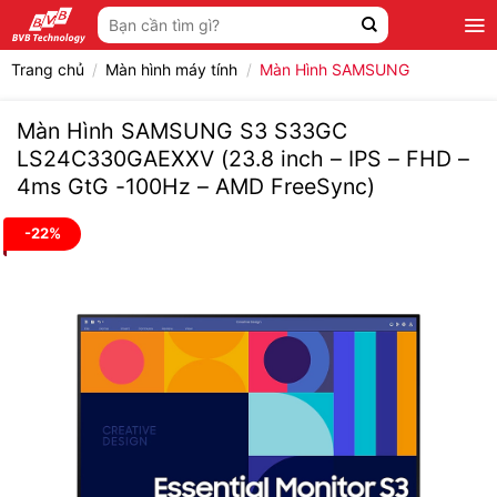
Bỏ
Tìm
qua
kiếm:
nội
Trang chủ
/
Màn hình máy tính
/
Màn Hình SAMSUNG
dung
Màn Hình SAMSUNG S3 S33GC
LS24C330GAEXXV (23.8 inch – IPS – FHD –
4ms GtG -100Hz – AMD FreeSync)
-22%