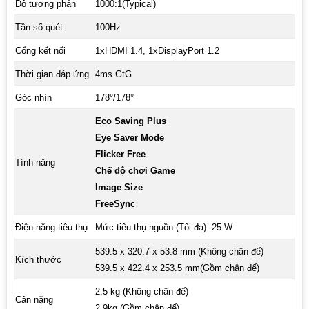
Độ tương phản
1000:1(Typical)
Tần số quét
100Hz
Cổng kết nối
1xHDMI 1.4, 1xDisplayPort 1.2
Thời gian đáp ứng
4ms GtG
Góc nhìn
178°/178°
Eco Saving Plus
Eye Saver Mode
Flicker Free
Tính năng
Chế độ chơi Game
Image Size
FreeSync
Điện năng tiêu thụ
Mức tiêu thụ nguồn (Tối đa): 25
W
539.5 x 320.7 x 53.8 mm (Không chân đế)
Kích thước
539.5 x 422.4 x 253.5 mm(Gồm chân đế)
2.5 kg (Không chân đế)
Cân nặng
2.9kg (Gồm chân đế)