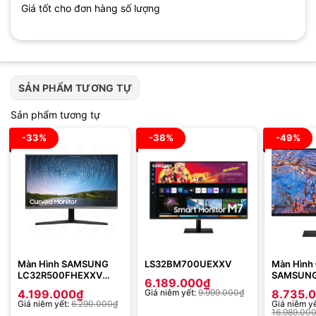
Giá tốt cho đơn hàng số lượng
SẢN PHẨM TƯƠNG TỰ
Sản phẩm tương tự
-33%
-38%
-49%
Màn Hình SAMSUNG
LS32BM700UEXXV
Màn Hình
LC32R500FHEXXV
SAMSUNG 
6.189.000
₫
(31.5 inch – FHD – VA –
S8 LS32
4.199.000
₫
Giá niêm yết:
9.999.000
₫
8.735.
75Hz – 4ms – Curved
(32.0 inch
Giá niêm yết:
6.290.000
₫
Giá niêm yế
1500R)
60Hz – 5
16.989.00