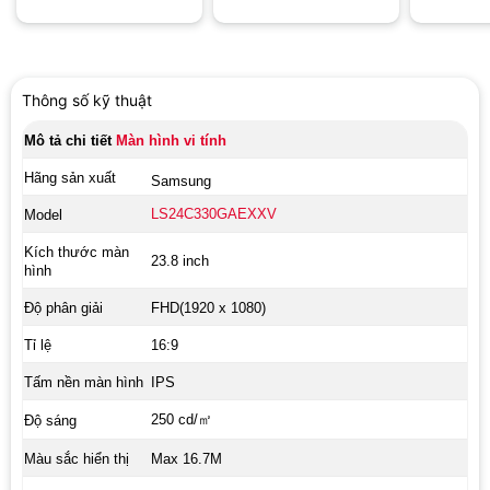
TypeC – 
Thông số kỹ thuật
Mô tả chi tiết
Màn hình vi tính
Hãng sản xuất
Samsung
LS24C330GAEXXV
Model
Kích thước màn
23.8 inch
hình
Độ phân giải
FHD(1920 x 1080)
Tỉ lệ
16:9
Tấm nền màn hình
IPS
250 cd/㎡
Độ sáng
Màu sắc hiển thị
Max 16.7M