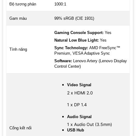
Độ tương phản
1000:1
Gam màu
99% sRGB (CIE 1931)
Gaming Console Support:
Yes
Natural Low Blue Light:
Yes
Sync Technology:
AMD FreeSync™
Tính năng
Premium, VESA Adaptive Sync
Software:
Lenovo Artery (Lenovo Display
Control Center)
Video Signal
2 x HDMI 2.0
1 x DP 1.4
Audio Signal
1 x Audio Out (3.5mm)
Cổng kết nối
USB Hub