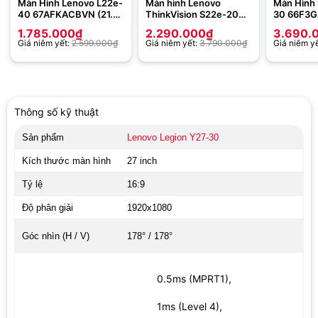
Màn Hình Lenovo L22e-
Màn hình Lenovo
Màn Hình
40 67AFKACBVN (21.5
ThinkVision S22e-20
30 66F3G
inch – FHD – VA – 75Hz
21.5 inch FHD VA
inch – FH
1.785.000
₫
2.290.000
₫
3.690.
– 4ms)
(62C6KAR1WW)
– 1ms)
Giá niêm yết:
2.599.000
₫
Giá niêm yết:
3.790.000
₫
Giá niêm y
Thông số kỹ thuật
Sản phẩm
Lenovo Legion Y27-30
Kích thước màn hình
27 inch
Tỷ lệ
16:9
Độ phân giải
1920x1080
Góc nhìn (H / V)
178° / 178°
0.5ms (MPRT1),
1ms (Level 4),