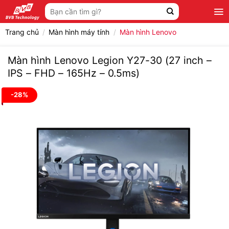
Bỏ
Tìm
qua
kiếm:
nội
Trang chủ
/
Màn hình máy tính
/
Màn hình Lenovo
dung
Màn hình Lenovo Legion Y27-30 (27 inch –
IPS – FHD – 165Hz – 0.5ms)
-28%