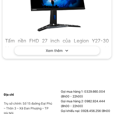
Tấm nền FHD 27 inch của Legion Y27-30
Monitor cho phép bạn đánh giá cao các chi
Xem thêm
tiết sắc nét và quan sát mọi yếu tố một cách
liền mạch trên khung hình. Số khung hình cao
mỗi giây của tốc độ làm mới cực cao 180Hz
giúp hành động chơi game nhịp độ nhanh trở
nên thú vị hơn mỗi giây.
Gọi mua hàng 1: 0329.660.004
Địa chỉ
Trong khi chơi game, một tích tắc có thể biến
(8h00 - 22h00)
Gọi mua hàng 2: 0982.924.444
Trụ sở chính: Số 15 đường Đại Phú
chiến thắng dễ dàng thành thua. Thời gian
(8h00 - 22h00)
– Thôn 3 – Xã Đan Phượng – TP
Gọi khiếu nại: 0928.456.256 (8h00
phản hồi cực cao
0,5ms MPRT
giúp bạn nắm
Hà Nội