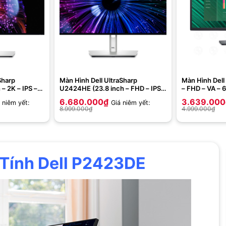
Sharp
Màn Hình Dell UltraSharp
Màn Hình Dell
– 2K – IPS –
U2424HE (23.8 inch – FHD – IPS –
– FHD – VA – 
 TypeC –
120Hz – 5ms – DRR – TMDS – USB
6.680.000
₫
3.639.000
 niêm yết:
Giá niêm yết:
underbolt4)
TypeC – Network RJ45)
8.999.000
₫
4.999.000
₫
Tính Dell P2423DE