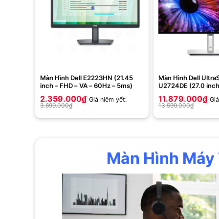
Màn Hình Dell E2223HN (21.45
Màn Hình Dell Ultra
inch – FHD – VA – 60Hz – 5ms)
U2724DE (27.0 inch 
120Hz – 5ms – USB
2.359.000
₫
11.879.000
₫
Giá niêm yết:
Giá
Network RJ45 – Th
3.699.000
₫
13.599.000
₫
Màn Hình Máy 