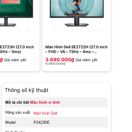
 E2723H (27.0 inch
Màn Hình Dell SE2722H (27.0 inch
60Hz – 5ms)
– FHD – VA – 75Hz – 4ms –
FreeSync)
₫
3.690.000
₫
Giá niêm yết:
Giá niêm yết:
4.950.000
₫
Thông số kỹ thuật
Mô tả chi tiết
Màn hình vi tính
Hãng sản xuất
Màn hình Dell
Model
P2423DE