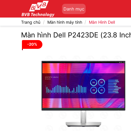
Bỏ
Danh mục
qua
nội
/
/
Trang chủ
Màn hình máy tính
Màn Hình Dell
dung
Màn hình Dell P2423DE (23.8 Inc
-20%