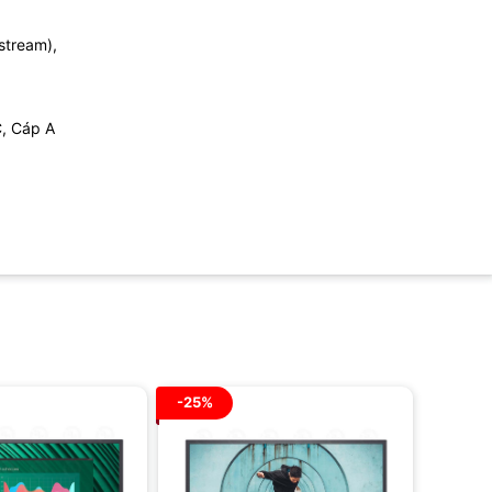
stream),
C, Cáp A
-25%