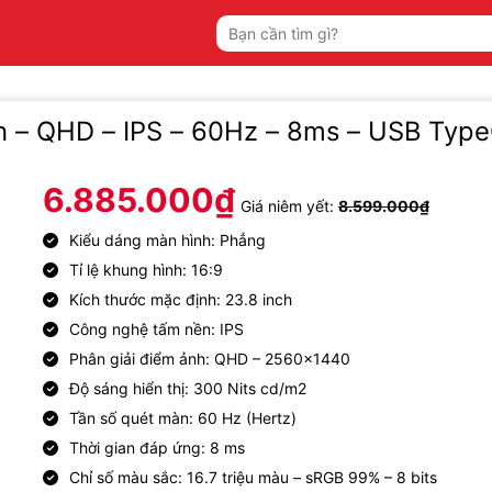
Tìm
kiếm:
h – QHD – IPS – 60Hz – 8ms – USB Type
6.885.000
₫
Giá niêm yết:
8.599.000
₫
Kiểu dáng màn hình: Phẳng
Tỉ lệ khung hình: 16:9
Kích thước mặc định: 23.8 inch
Công nghệ tấm nền: IPS
Phân giải điểm ảnh: QHD – 2560×1440
Độ sáng hiển thị: 300 Nits cd/m2
Tần số quét màn: 60 Hz (Hertz)
Thời gian đáp ứng: 8 ms
Chỉ số màu sắc: 16.7 triệu màu – sRGB 99% – 8 bits