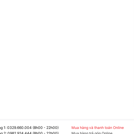
 độ phân giải ấn tượng QHD (2560*1440), nhằm
g 1: 0329.660.004 (8h00 - 22h00)
Mua hàng và thanh toán Online
g 2: 0982.924.444 (8h00 - 22h00)
Mua hàng trả góp Online