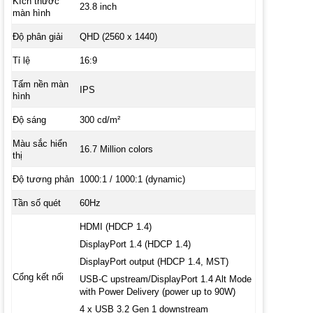
Kích thước
23.8 inch
màn hình
Độ phân giải
QHD (2560 x 1440)
Tỉ lệ
16:9
Tấm nền màn
IPS
hình
Độ sáng
300 cd/m²
Màu sắc hiển
16.7 Million colors
thị
Độ tương phản
1000:1 / 1000:1 (dynamic)
Tần số quét
60Hz
HDMI (HDCP 1.4)
DisplayPort 1.4 (HDCP 1.4)
DisplayPort output (HDCP 1.4, MST)
Cổng kết nối
USB-C upstream/DisplayPort 1.4 Alt Mode
with Power Delivery (power up to 90W)
4 x USB 3.2 Gen 1 downstream