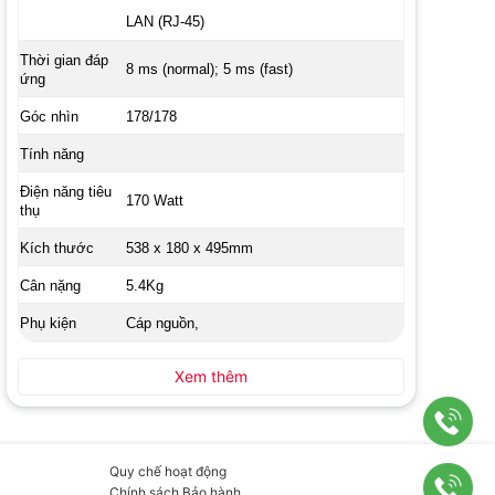
LAN (RJ-45)
Thời gian đáp
8 ms (normal); 5 ms (fast)
ứng
Góc nhìn
178/178
Tính năng
Điện năng tiêu
170 Watt
thụ
Kích thước
538 x 180 x 495mm
Cân nặng
5.4Kg
Phụ kiện
Cáp nguồn,
Xem thêm
Quy chế hoạt động
Chính sách Bảo hành