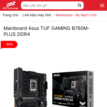
Bỏ
Tìm
qua
kiếm:
nội
Trang chủ
/
Linh kiện máy tính
/
Mainboard - Bo Mạch Chủ
dung
Mainboard Asus TUF GAMING B760M-
PLUS DDR4
-51%