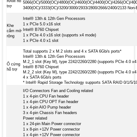
RAM hỗ
5066(OC)/5000(OC)/4800(OC)/4600(OC)/4400(OC)/4266(OC)/40
trợ
3400(OC)/3333(OC)/3200/3000/2933/2800/2666/2400/2133 Non-
Intel® 13th & 12th Gen Processors
1 x PCIe 5.0 x16 slot
Khe
Intel® B760 Chipset
cắm mở
1 x PCIe 4.0 x16 slot (supports x4 mode)
rộng
1 x PCIe 4.0 x1 slot
Total supports 2 x M.2 slots and 4 x SATA 6Gb/s ports*
Intel® 13th & 12th Gen Processors
M.2_1 slot (Key M), type 2242/2260/2280 (supports PCIe 4.0 x
Ổ cứng
Intel® B760 Chipset
hỗ trợ
M.2_2 slot (Key M), type 2242/2260/2280 (supports PCIe 4.0 x
4 x SATA 6Gb/s ports
* Intel® Rapid Storage Technology supports SATA RAID 0/1/5/1
I/O Connectors Fan and Cooling related
1 x 4-pin CPU Fan header
1 x 4-pin CPU OPT Fan header
1 x 4-pin AIO Pump header
3 x 4-pin Chassis Fan headers
Power related
1 x 24-pin Main Power connector
1 x 8-pin +12V Power connector
1 x 4-pin +12V Power connector