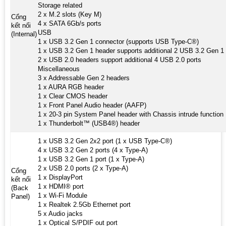
Storage related
2 x M.2 slots (Key M)
Cổng
4 x SATA 6Gb/s ports
kết nối
USB
(Internal)
1 x USB 3.2 Gen 1 connector (supports USB Type-C®)
1 x USB 3.2 Gen 1 header supports additional 2 USB 3.2 Gen 1 
2 x USB 2.0 headers support additional 4 USB 2.0 ports
Miscellaneous
3 x Addressable Gen 2 headers
1 x AURA RGB header
1 x Clear CMOS header
1 x Front Panel Audio header (AAFP)
1 x 20-3 pin System Panel header with Chassis intrude function
1 x Thunderbolt™ (USB4®) header
1 x USB 3.2 Gen 2x2 port (1 x USB Type-C®)
4 x USB 3.2 Gen 2 ports (4 x Type-A)
1 x USB 3.2 Gen 1 port (1 x Type-A)
2 x USB 2.0 ports (2 x Type-A)
Cổng
1 x DisplayPort
kết nối
1 x HDMI® port
(Back
1 x Wi-Fi Module
Panel)
1 x Realtek 2.5Gb Ethernet port
5 x Audio jacks
1 x Optical S/PDIF out port