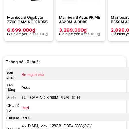
Mainboard Gigabyte
Mainboard Asus PRIME
Mainboard
Z790 GAMING X​ DDR5
A620M-A DDR5
B550M AO
6.699.000
₫
3.299.000
₫
2.899.
Giá niêm yết:
7.999.000
₫
Giá niêm yết:
4.599.000
₫
Giá niêm y
Thông số kỹ thuật
Sản
Bo mạch chủ
phẩm
Tên
Asus
Hãng
Model
TUF GAMING B760M-PLUS DDR4
CPU hỗ
Intel
trợ
Chipset
B760
4 x DIMM, Max. 128GB, DDR4 5333(OC)/