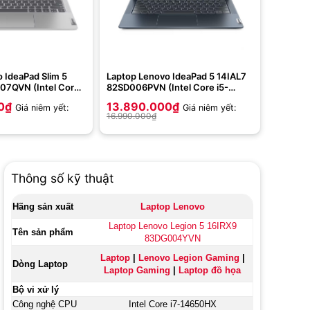
 IdeaPad Slim 5
Laptop Lenovo IdeaPad 5 14IAL7
07QVN (Intel Core
82SD006PVN (Intel Core i5-
GB | 512GB | Intel
1235U | 8GB | 512GB | Intel Iris Xe
0
₫
13.890.000
₫
Giá niêm yết:
Giá niêm yết:
 WUXGA | Win 11|
| 14 inch FHD | Win 11 | Xanh)
16.990.000
₫
Thông số kỹ thuật
Hãng sản xuất
Laptop Lenovo
Laptop Lenovo Legion 5 16IRX9
Tên sản phẩm
83DG004YVN
Laptop
|
Lenovo Legion Gaming
|
Dòng Laptop
Laptop Gaming
|
Laptop đồ họa
Bộ vi xử lý
Công nghệ CPU
Intel Core
i7-14650HX