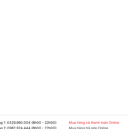
t và trải nghiệm chơi game mượt mà, tối ưu hóa
n trọng không chỉ cho game thủ mà còn cho những
Có Đèn Nền RGB
điểm nhấn thẩm mỹ mà còn giúp bạn dễ dàng sử
cảm hứng và hiệu suất làm việc.
G004YVN
là một sự lựa chọn tuyệt vời cho game
Với hiệu suất mạnh mẽ, màn hình chất lượng cao
không chỉ đáp ứng mọi nhu cầu công việc mà còn
Đây chắc chắn là một khoản đầu tư xứng đáng cho
g 1: 0329.660.004 (8h00 - 22h00)
Mua hàng và thanh toán Online
g 2: 0982.924.444 (8h00 - 22h00)
Mua hàng trả góp Online