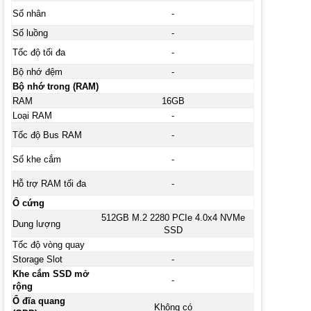
Số nhân
-
Số luồng
-
Tốc độ tối đa
-
Bộ nhớ đệm
-
Bộ nhớ trong (RAM)
RAM
16GB
Loại RAM
-
Tốc độ Bus RAM
-
Số khe cắm
-
Hỗ trợ RAM tối đa
-
Ổ cứng
512GB M.2 2280 PCIe 4.0x4 NVMe
Dung lượng
SSD
Tốc độ vòng quay
Storage Slot
-
Khe cắm SSD mở
-
rộng
Ổ đĩa quang
Không có