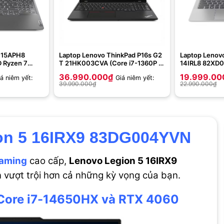
 15APH8
Laptop Lenovo ThinkPad P16s G2
Laptop Lenovo
 Ryzen 7
T 21HK003CVA (Core i7-1360P |
14IRL8 82XD0
2GB | RTX
16GB | 512GB | RTX A500 4GB |
i7-13620H | 16
36.990.000
₫
19.999.00
á niêm yết:
Giá niêm yết:
h FHD | Win 11
16 inh WUXGA | No OS | Đen)
UHD | 14 inch
39.990.000
₫
22.990.000
₫
Xám)
on 5 16IRX9 83DG004YVN
gaming
cao cấp,
Lenovo Legion 5 16IRX9
vượt trội hơn cả những kỳ vọng của bạn.
 Core i7-14650HX và RTX 4060