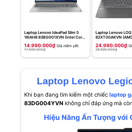
Laptop Lenovo IdeaPad Slim 5
Laptop Lenovo LOQ
16IAH8 83BG001XVN (Intel Core
82XT00AKVN (AMD
i5-12450H | 16GB | 512GB | Intel
7840HS | 16GB | 51
14.990.000
₫
24.990.000
₫
Giá niêm yết:
Gi
UHD | 16 inch WUXGA | Win 11 |
4050 6GB | 15.6 inc
17.490.000
₫
28.990.000
₫
Xám)
| Xám)
Laptop Lenovo Legi
Khi bạn đang tìm kiếm một chiếc
laptop 
83DG004YVN
không chỉ đáp ứng mà còn 
Hiệu Năng Ấn Tượng với