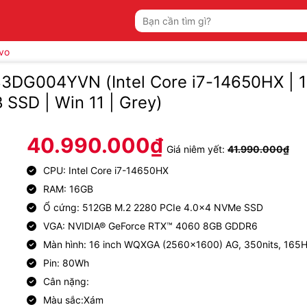
Tìm
kiếm:
vo
83DG004YVN (Intel Core i7-14650HX |
 SSD | Win 11 | Grey)
40.990.000
₫
Giá niêm yết:
41.990.000
₫
CPU: Intel Core i7-14650HX
RAM: 16GB
Ổ cứng: 512GB M.2 2280 PCIe 4.0×4 NVMe SSD
VGA: NVIDIA® GeForce RTX™ 4060 8GB GDDR6
Màn hình: 16 inch WQXGA (2560×1600) AG, 350nits, 165
Pin: 80Wh
Cân nặng:
Màu sắc:Xám