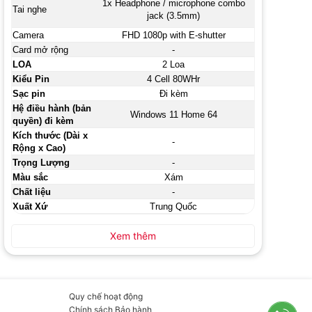
1x Headphone / microphone combo
Tai nghe
jack (3.5mm)
Camera
FHD 1080p with E-shutter
Card mở rộng
-
LOA
2 Loa
Kiểu Pin
4 Cell 80WHr
Sạc pin
Đi kèm
Hệ điều hành (bản
Windows 11 Home 64
quyền) đi kèm
Kích thước (Dài x
-
Rộng x Cao)
Trọng Lượng
-
Màu sắc
Xám
Chất liệu
-
Xuất Xứ
Trung Quốc
Xem thêm
Quy chế hoạt động
Chính sách Bảo hành