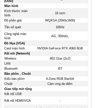
(ODD)
Màn hình
Kích thước màn
16 inch
hình
Độ phân giải
WQXGA (2560x1600)
Tần số quét
165Hz
Công nghệ màn
AG, 350nits,
hình
Đồ Họa (VGA)
Card màn hình
NVIDIA GeForce RTX 4060 8GB
Kết nối (Network)
Wireless
802.11ax (2x2)
LAN
-
Bluetooth
BT
Bàn phím , Chuột
Kiểu bàn phím
4-Zone RGB Backlit
Chuột
Cảm ứng đa điểm
Giao tiếp mở rộng
Kết nối USB
Kết nối HDMI/VGA
-