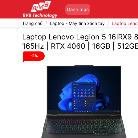
Bỏ
Danh mục
qua
nội
/
/
Trang chủ
Laptop - Máy tính xách tay
Laptop Leno
dung
Laptop Lenovo Legion 5 16IRX9 
165Hz | RTX 4060 | 16GB | 512GB
-2%