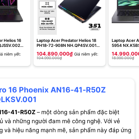
r Helios 16
Laptop Acer Predator Helios 18
Laptop Acer A
QJSSV.002
PH18-72-908N NH.QP4SV.001
5954 NX.K5BS
0HX | 32GB |
(Intel Core i9-14900HX | 32GB |
1235U | 8GB | 5
104.890.000
₫
14.990.00
iá niêm yết:
Giá niêm yết:
B | 16 inch
4TB | RTX 4090 16GB | 18 inch
14.0 inch FHD 
104.990.000
₫
18.990.000
₫
yssal Black)
2K)
tro 16 Phoenix AN16-41-R50Z
LKSV.001
AN16-41-R50Z
– một dòng sản phẩm đặc biệt
hủ và những người đam mê công nghệ. Với vẻ
ng và hiệu năng mạnh mẽ, sản phẩm này đáp ứng