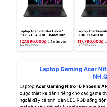
Laptop Acer Predator Helios 18
Laptop Acer Predato
PH18-71-94SJ NH.QKRSV.002
PH16-71-94N1 NH.
(Intel Core i9-13900HX | 32GB |
(Intel Core i9-1390
127.990.000
₫
117.790.000
₫
Giá niêm yết:
G
2TB | RTX 4080 12GB | 18 inch
2TB | RTX 4080 12G
129.990.000
₫
127.790.000
₫
WQXGA | Win 11 | Abyssal Black)
WQXGA | Win 11 | Ab
Laptop Gaming Acer Ni
NH.Q
Laptop
Acer Gaming Nitro 16 Phoenix 
được thiết kế dành riêng cho các game t
ngoài đầy cá tính, đèn LED RGB sống độ