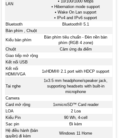
• 10/100/1000 Mbps
LAN
• Hibernation mode support
• Wake On Lan support
• IPv4 and IPv6 support
Bluetooth
Bluetooth® 5.1
Bàn phím , Chuột
Bàn phím tiêu chuẩn - Đèn nền bàn
Kiểu bàn phím
phím (RGB 4 zone)
Chuột
Cảm ứng đa điểm
Giao tiếp mở rộng
Kết nối USB
Kết nối
1xHDMI® 2.1 port with HDCP support
HDMI/VGA
1x3.5 mm headphone/speaker jack,
Tai nghe
supporting headsets with built-in
microphone
Camera
Card mở rộng
1xmicroSD™ Card reader
LOA
2 Loa
Kiểu Pin
90 Wh, 4-cell
Sạc pin
Đi kèm
Hệ điều hành (bản
Windows 11 Home
quyền) đi kèm