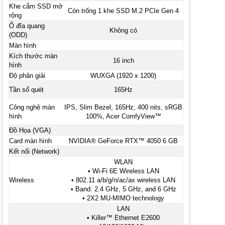
Khe cắm SSD mở
Còn trống 1 khe SSD M.2 PCIe Gen 4
rộng
Ổ đĩa quang
Không có
(ODD)
Màn hình
Kích thước màn
16 inch
hình
Độ phân giải
WUXGA (1920 x 1200)
Tần số quét
165Hz
Công nghệ màn
IPS, Slim Bezel, 165Hz, 400 nits, sRGB
hình
100%, Acer ComfyView™
Đồ Họa (VGA)
Card màn hình
NVIDIA® GeForce RTX™ 4050 6 GB
Kết nối (Network)
WLAN
• Wi-Fi 6E Wireless LAN
Wireless
• 802.11 a/b/g/n/ac/ax wireless LAN
• Band: 2.4 GHz, 5 GHz, and 6 GHz
• 2X2 MU-MIMO technology
LAN
• Killer™ Ethernet E2600