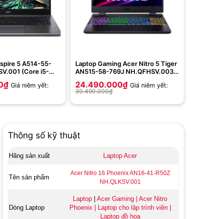
spire 5 A514-55-
Laptop Gaming Acer Nitro 5 Tiger
V.001 (Core i5-
AN515-58-769J NH.QFHSV.003
12G | Intel Iris Xe |
(Core i7-12700H | 8GB | 512GB |
0
₫
24.490.000
₫
Giá niêm yết:
Giá niêm yết:
IPS | Win 11 | Xám)
RTX™ 3050 4GB | 15.6 inch FHD
30.490.000
₫
144Hz | Win 11 | Đen)
Thông số kỹ thuật
Hãng sản xuất
Laptop Acer
Acer Nitro 16 Phoenix AN16-41-R50Z
Tên sản phẩm
NH.QLKSV.001
Laptop
|
Acer Gaming
|
Acer Nitro
Dòng Laptop
Phoenix
|
Laptop cho lập trình viên
|
Laptop đồ họa