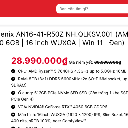
Tìm
kiếm:
hoenix AN16-41-R50Z NH.QLKSV.001 (A
 6GB | 16 inch WUXGA | Win 11 | Đen)
28.990.000
₫
Giá niêm yết:
30.990.000
₫
CPU: AMD Ryzen™ 5 7640HS 4.3GHz up to 5.0GHz 16MB
RAM: 8GB (8×1) DDR5 5600MHz (2x SO-DIMM socket, up
SDRAM)
Ổ cứng: 512GB PCIe NVMe SED SSD (Còn trống 1 khe SS
PCIe Gen 4)
VGA: NVIDIA® GeForce RTX™ 4050 6GB GDDR6
Màn hình: 16inch WUXGA (1920 x 1200) IPS, Slim Bezel, 1
400 nits, sRGB 100%, Acer ComfyView™