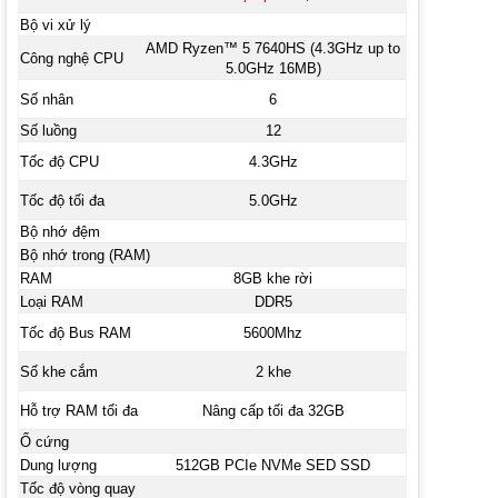
Bộ vi xử lý
AMD Ryzen™ 5 7640HS (4.3GHz up to
Công nghệ CPU
5.0GHz 16MB)
Số nhân
6
Số luồng
12
Tốc độ CPU
4.3GHz
Tốc độ tối đa
5.0GHz
Bộ nhớ đệm
Bộ nhớ trong (RAM)
RAM
8GB khe rời
Loại RAM
DDR5
Tốc độ Bus RAM
5600Mhz
Số khe cắm
2 khe
Hỗ trợ RAM tối đa
Nâng cấp tối đa 32GB
Ổ cứng
Dung lượng
512GB PCIe NVMe SED SSD
Tốc độ vòng quay