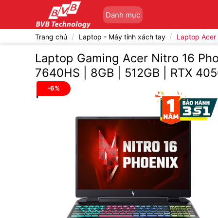
Bỏ
Danh mục
qua
nội
/
/
Trang chủ
Laptop - Máy tính xách tay
Laptop Acer
dung
Laptop Gaming Acer Nitro 16 P
7640HS | 8GB | 512GB | RTX 4050
-6%