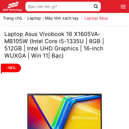
Bỏ
Tìm
qua
kiếm:
nội
Trang chủ
/
Laptop - Máy tính xách tay
/
Laptop Asus
dung
Laptop Asus Vivobook 16 X1605VA-
MB105W (Intel Core i5-1335U | 8GB |
512GB | Intel UHD Graphics | 16-inch
WUXGA | Win 11| Bạc)
-18%