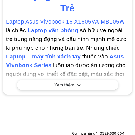
Trẻ
Laptop Asus Vivobook 16 X1605VA-MB105W
là chiếc
Laptop văn phòng
sở hữu vẻ ngoài
trẻ trung năng động và cấu hình mạnh mẽ cực
kì phù hợp cho những bạn trẻ. Những chiếc
Laptop – máy tính xách tay
thuộc vào
Asus
Vivobook Series
luôn tạo được ấn tượng cho
người dùng với thiết kế đặc biệt, màu sắc thời
trang đa dạng phù hợp nhiều đối tượng.
Xem thêm
Vậy hãy cùng tìm hiểu xem chiếc
Laptop Asus
này có điểm gì đặc biệt nhé !
Thiết kế trẻ trung, thanh lịch
Vivobook 16 được ASUS ưu ái cho ra mắt 3
Gọi mua hàng 1: 0329.660.004