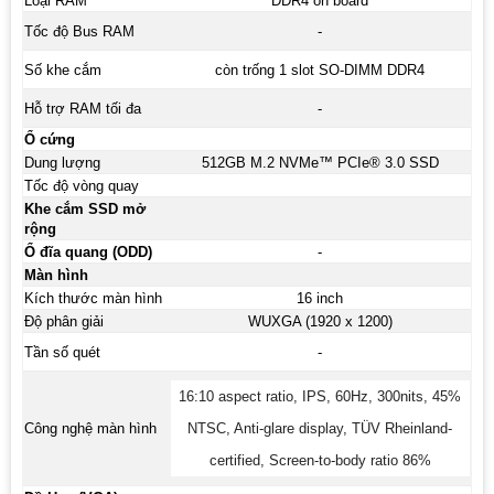
Loại RAM
DDR4 on board
Tốc độ Bus RAM
-
Số khe cắm
còn trống 1 slot SO-DIMM DDR4
Hỗ trợ RAM tối đa
-
Ổ cứng
Dung lượng
512GB M.2 NVMe™ PCIe® 3.0 SSD
Tốc độ vòng quay
Khe cắm SSD mở
rộng
Ổ đĩa quang (ODD)
-
Màn hình
Kích thước màn hình
16 inch
Độ phân giải
WUXGA (1920 x 1200)
Tần số quét
-
16:10 aspect ratio, IPS, 60Hz, 300nits, 45%
Công nghệ màn hình
NTSC, Anti-glare display, TÜV Rheinland-
certified, Screen-to-body ratio 86%