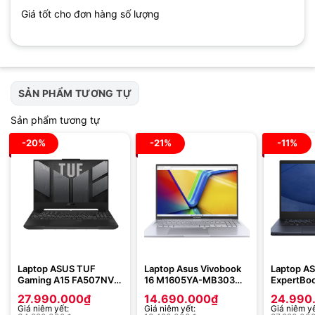
Giá tốt cho đơn hàng số lượng
SẢN PHẨM TƯƠNG TỰ
Sản phẩm tương tự
-20%
-21%
-11%
Laptop ASUS TUF
Laptop Asus Vivobook
Laptop A
Gaming A15 FA507NV-
16 M1605YA-MB303W
ExpertBo
LP061W (Ryzen 7-
(AMD Ryzen 7 7730U |
B5402CV
27.990.000
₫
14.690.000
₫
24.990
7735HS | 16GB | 1TB |
16GB | 512GB | AMD
(Intel Cor
Giá niêm yết:
Giá niêm yết:
Giá niêm yế
RTX 4060 8GB | 15.6
Radeon | 16 inch
16GB | 512