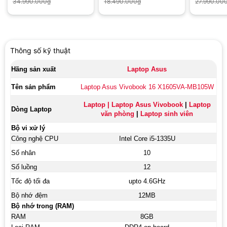
34.990.000
₫
18.490.000
₫
27.990.00
inch FHD | Win 11 |
WUXGA | Win 11 | Bạc)
Xe | 14 in
Xám)
Windows 1
Thông số kỹ thuật
Hãng sản xuất
Laptop Asus
Tên sản phẩm
Laptop Asus Vivobook 16 X1605VA-MB105W
Laptop
|
Laptop Asus Vivobook
|
Laptop
Dòng Laptop
văn phòng
|
Laptop sinh viên
Bộ vi xử lý
Công nghệ CPU
Intel Core i5-1335U
Số nhân
10
Số luồng
12
Tốc độ tối đa
upto 4.6GHz
Bộ nhớ đệm
12MB
Bộ nhớ trong (RAM)
RAM
8GB