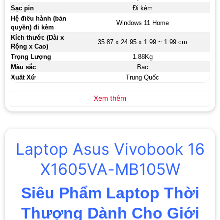
Sạc pin
Đi kèm
Hệ điều hành (bản
Windows 11 Home
quyền) đi kèm
Kích thước (Dài x
35.87 x 24.95 x 1.99 ~ 1.99 cm
Rộng x Cao)
Trọng Lượng
1.88Kg
Màu sắc
Bạc
Xuất Xứ
Trung Quốc
Xem thêm
Laptop Asus Vivobook 16
X1605VA-MB105W
Siêu Phẩm Laptop Thời
Thượng Dành Cho Giới