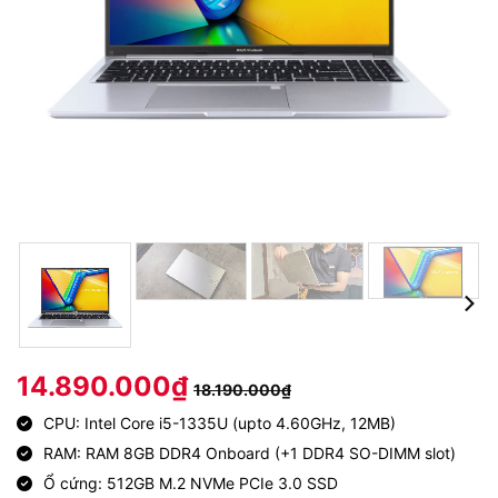
14.890.000
₫
18.190.000
₫
CPU: Intel Core i5-1335U (upto 4.60GHz, 12MB)
RAM: RAM 8GB DDR4 Onboard (+1 DDR4 SO-DIMM slot)
Ổ cứng: 512GB M.2 NVMe PCIe 3.0 SSD