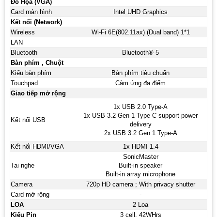
Đồ Họa (VGA)
Card màn hình
Intel UHD Graphics
Kết nối (Network)
Wireless
Wi-Fi 6E(802.11ax) (Dual band) 1*1
LAN
Bluetooth
Bluetooth® 5
Bàn phím , Chuột
Kiểu bàn phím
Bàn phím tiêu chuẩn
Touchpad
Cảm ứng đa điểm
Giao tiếp mở rộng
1x USB 2.0 Type-A
1x USB 3.2 Gen 1 Type-C support power
Kết nối USB
delivery
2x USB 3.2 Gen 1 Type-A
Kết nối HDMI/VGA
1x HDMI 1.4
SonicMaster
Tai nghe
Built-in speaker
Built-in array microphone
Camera
720p HD camera ; With privacy shutter
Card mở rộng
-
LOA
2 Loa
Kiểu Pin
3 cell, 42WHrs