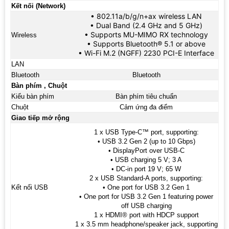
Kết nối (Network)
• 802.11a/b/g/n+ax wireless LAN
• Dual Band (2.4 GHz and 5 GHz)
• Supports MU-MIMO RX technology
Wireless
• Supports Bluetooth® 5.1 or above
• Wi-Fi M.2 (NGFF) 2230 PCI-E Interface
LAN
Bluetooth
Bluetooth
Bàn phím , Chuột
Kiểu bàn phím
Bàn phím tiêu chuẩn
Chuột
Cảm ứng đa điểm
Giao tiếp mở rộng
1 x USB Type-C™ port, supporting:
• USB 3.2 Gen 2 (up to 10 Gbps)
• DisplayPort over USB-C
• USB charging 5 V; 3 A
• DC-in port 19 V; 65 W
2 x USB Standard-A ports, supporting:
Kết nối USB
• One port for USB 3.2 Gen 1
• One port for USB 3.2 Gen 1 featuring power
off USB charging
1 x HDMI® port with HDCP support
1 x 3.5 mm headphone/speaker jack, supporting