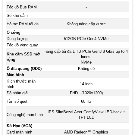
Tốc độ Bus RAM
-
Số khe cắm
Hỗ trợ RAM tối đa
Không nâng cấp được
Ổ cứng
Dung lượng
512GB PCIe Gen4 NVMe
Tốc độ vòng quay
nâng cấp tối đa 1 TB PCIe Gen3 8 Gb/s up to 4
Khe cắm SSD mở
lanes,
rộng
NVMe
Ổ đĩa quang (ODD)
Không có
Màn hình
Kích thước màn
14 inch
hình
Độ phân giải
FHD+ (1920x1200)
Tần số quét
60 Hz
IPS SlimBezel Acer ComfyView LED-backlit
Công nghệ màn hình
TFT LCD
Đồ Họa (VGA)
Card màn hình
AMD Radeon™ Graphics