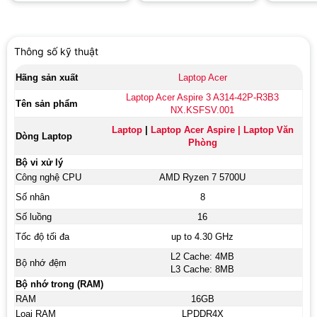
Win 11 | Obsidian Black)
8GB | 16 inch WQXGA |
GeForce
Win 11 | Đen)
| 16 inch
Win11H | S
Thông số kỹ thuật
Hãng sản xuất
Laptop Acer
Laptop Acer Aspire 3 A314-42P-R3B3
Tên sản phẩm
NX.KSFSV.001
Laptop
|
Laptop Acer Aspire
|
Laptop Văn
Dòng Laptop
Phòng
Bộ vi xử lý
Công nghệ CPU
AMD Ryzen 7 5700U
Số nhân
8
Số luồng
16
Tốc độ tối đa
up to 4.30 GHz
L2 Cache: 4MB
Bộ nhớ đệm
L3 Cache: 8MB
Bộ nhớ trong (RAM)
RAM
16GB
Loại RAM
LPDDR4X