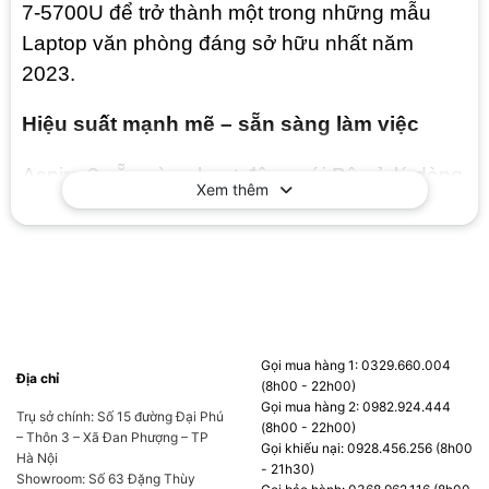
7-5700U để trở thành một trong những mẫu
Laptop văn phòng đáng sở hữu nhất năm
2023.
Hiệu suất mạnh mẽ – sẵn sàng làm việc
Aspire 3 sẵn sàng hoạt động với Bộ xử lý dòng
Xem thêm
AMD Ryzen 7000 mới nhất đi kèm với GPU đồ
họa Radeon hoàn hảo để tận dụng tối đa công
việc, học tập hoặc giải trí. AMD Ryzen 7-5700U
có xung nhịp tối đa lên tới 4.30Ghz đi kèm với
khả năng tối ưu điện năng tiêu thụ đặc trưng
của dòng CPU đuôi U đảm bảo hiệu suất làm
Gọi mua hàng 1: 0329.660.004
Địa chỉ
việc ấn tượng trong một khoảng thời gian dài.
(8h00 - 22h00)
Gọi mua hàng 2: 0982.924.444
Trụ sở chính: Số 15 đường Đại Phú
(8h00 - 22h00)
– Thôn 3 – Xã Đan Phượng – TP
Gọi khiếu nại: 0928.456.256 (8h00
Hà Nội
- 21h30)
Showroom: Số 63 Đặng Thùy