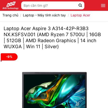
Bỏ
Tìm
qua
kiếm:
nội
Trang chủ
/
Laptop - Máy tính xách tay
/
Laptop Acer
dung
Laptop Acer Aspire 3 A314-42P-R3B3
NX.KSFSV.001 (AMD Ryzen 7 5700U | 16GB
| 512GB | AMD Radeon Graphics | 14 inch
WUXGA | Win 11 | Silver)
-9%