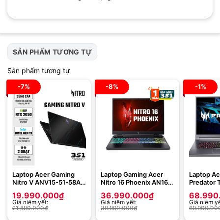
SẢN PHẨM TƯƠNG TỰ
Sản phẩm tương tự
-7%
-8%
-1%
Laptop Acer Gaming
Laptop Gaming Acer
Laptop A
Nitro V ANV15-51-58AN
Nitro 16 Phoenix AN16-
Predator 
NH.QNASV.001 (Intel
41-R3SM
PT516-52
19.990.000
₫
36.990.000
₫
68.990
Core i5-13420H | 8GB |
NH.QLLSV.003 (AMD
NH.QFQSV
Giá niêm yết:
Giá niêm yết:
Giá niêm yế
512GB | RTX 2050 4GB
Ryzen 7 7840HS | 16GB
i7-12700H
21.490.000
₫
39.990.000
₫
69.900.00
GDDR6 | 15.6 inch FHD |
| 512GB | RTX 4060
|