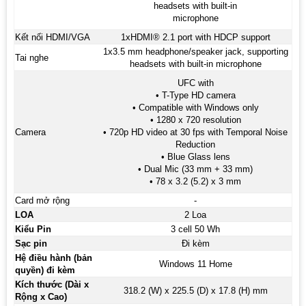
headsets with built-in
microphone
Kết nối HDMI/VGA
1xHDMI® 2.1 port with HDCP support
1x3.5 mm headphone/speaker jack, supporting
Tai nghe
headsets with built-in microphone
UFC with
• T-Type HD camera
• Compatible with Windows only
• 1280 x 720 resolution
Camera
• 720p HD video at 30 fps with Temporal Noise
Reduction
• Blue Glass lens
• Dual Mic (33 mm + 33 mm)
• 78 x 3.2 (5.2) x 3 mm
Card mở rộng
-
LOA
2 Loa
Kiểu Pin
3 cell 50 Wh
Sạc pin
Đi kèm
Hệ điều hành (bản
Windows 11 Home
quyền) đi kèm
Kích thước (Dài x
318.2 (W) x 225.5 (D) x 17.8 (H) mm
Rộng x Cao)