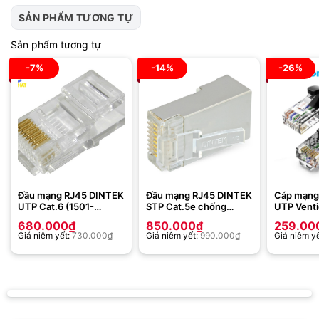
SẢN PHẨM TƯƠNG TỰ
Sản phẩm tương tự
-7%
-14%
-26%
Đầu mạng RJ45 DINTEK
Đầu mạng RJ45 DINTEK
Cáp mạng
UTP Cat.6 (1501-
STP Cat.5e chống
UTP Vent
88027)
nhiễu
IBEBT
680.000
₫
850.000
₫
259.00
Giá niêm yết:
730.000
₫
Giá niêm yết:
990.000
₫
Giá niêm y