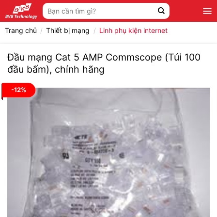
Bỏ
Tìm
qua
kiếm:
nội
Trang chủ
/
Thiết bị mạng
/
Linh phụ kiện internet
dung
Đầu mạng Cat 5 AMP Commscope (Túi 100
đầu bấm), chính hãng
-12%