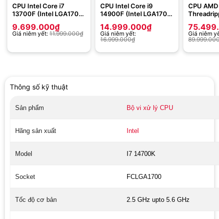
CPU Intel Core i7
CPU Intel Core i9
CPU AMD 
13700F (Intel LGA1700
14900F (Intel LGA1700
Threadrip
– 16 Core – 24 Thread –
– 24 Core – 32 Thread –
7965WX (
9.699.000
₫
14.999.000
₫
75.499
Base 2.1Ghz – Turbo
Base 2.0Ghz – Turbo
Up to 5.
Giá niêm yết:
11.999.000
₫
Giá niêm yết:
Giá niêm yế
5.2Ghz – Cache 30MB –
5.8Ghz – Cache 36MB)
Socket sT
16.999.000
₫
89.999.00
No iGPU)
Thông số kỹ thuật
Sản phẩm
Bộ vi xử lý CPU
Hãng sản xuất
Intel
Model
I7 14700K
Socket
FCLGA1700
Tốc độ cơ bản
2.5 GHz upto 5.6 GHz