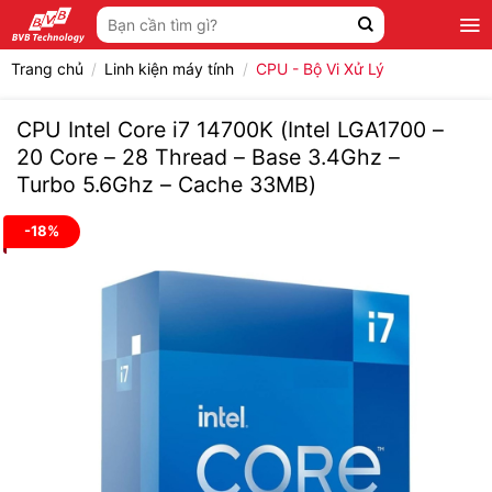
Bỏ
Tìm
qua
kiếm:
nội
Trang chủ
/
Linh kiện máy tính
/
CPU - Bộ Vi Xử Lý
dung
CPU Intel Core i7 14700K (Intel LGA1700 –
20 Core – 28 Thread – Base 3.4Ghz –
Turbo 5.6Ghz – Cache 33MB)
-18%